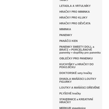
TANKY
LETADLA A VRTULNÍKY
HRAČKY PRO MIMINKA
HRAČKY PRO KLUKY
HRAČKY PRO DĚVČATA
MIMINKA
PANENKY
PANÁČCI KEN
PANENKY SWEETY DOLL a
BRATZ + PORCELÁNOVÉ
panenky + doplňky pro panenku
OBLEČKY PRO PANENKU
KUCHYŇKY a HRAČKY DO
POKOJÍČKU
DOKTORSKÉ sety hračky
DIVADLA MAŇÁSCI LOUTKY
FIGURKY
LOUTKY A MAŇÁSCI DŘEVĚNE
PLYŠOVÉ hračky
STAVEBNICE a KREATIVNÍ
HRAČKY
MERKUR stavebnice