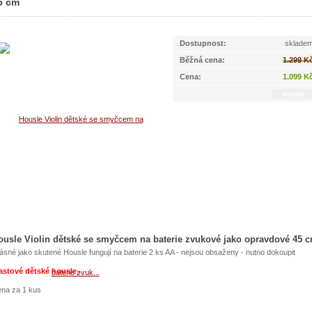
5 cm
Dostupnost:
sklade
Běžná cena:
1.299 K
Cena:
1.099 K
ousle Violin dětské se smyčcem na baterie zvukové jako opravdové 45 
ásné jako skutené Housle fungují na baterie 2 ks AA - nejsou obsaženy - nutno dokoupit
astové dětské housle .
na za 1 kus