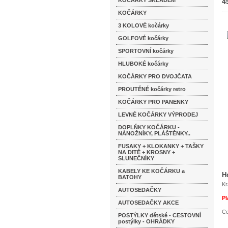
KOČÁRKY SKLADEM
4
KOČÁRKY
3 KOLOVÉ kočárky
GOLFOVÉ kočárky
SPORTOVNÍ kočárky
HLUBOKÉ kočárky
KOČÁRKY PRO DVOJČATA
PROUTĚNÉ kočárky retro
KOČÁRKY PRO PANENKY
LEVNÉ KOČÁRKY VÝPRODEJ
DOPLŇKY KOČÁRKU -
NÁNOŽNÍKY, PLÁŠTĚNKY..
FUSAKY + KLOKANKY + TAŠKY
NA DITĚ + KROSNY +
SLUNEČNÍKY
KABELY KE KOČÁRKU a
H
BATOHY
Kr
AUTOSEDAČKY
Pl
AUTOSEDAČKY AKCE
Ce
POSTÝLKY dětské - CESTOVNÍ
postýlky - OHRÁDKY