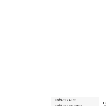
Homepage
Obchodní podmínky
Katalog zboží
KOČÁRKY AKCE
H