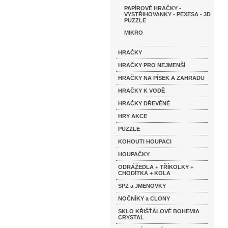
PAPÍROVÉ HRAČKY -
VYSTŘIHOVANKY - PEXESA - 3D
PUZZLE
MIKRO
HRAČKY
HRAČKY PRO NEJMENŠÍ
HRAČKY NA PÍSEK A ZAHRADU
HRAČKY K VODĚ
HRAČKY DŘEVĚNÉ
HRY AKCE
PUZZLE
KOHOUTI HOUPACI
HOUPAČKY
ODRÁŽEDLA + TŘÍKOLKY +
CHODÍTKA + KOLA
SPZ a JMENOVKY
NOČNÍKY a CLONY
SKLO KŘIŠŤÁLOVÉ BOHEMIA
CRYSTAL