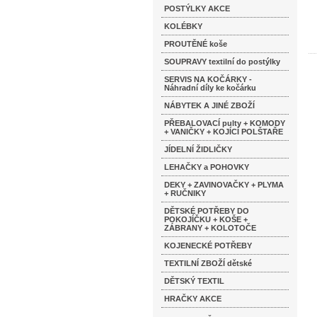
POSTÝLKY AKCE
KOLÉBKY
PROUTĚNÉ koše
SOUPRAVY textilní do postýlky
SERVIS NA KOČÁRKY -
Náhradní díly ke kočárku
NÁBYTEK A JINÉ ZBOŽÍ
PŘEBALOVACÍ pulty + KOMODY
+ VANIČKY + KOJÍCÍ POLŠTAŘE
JÍDELNÍ ŽIDLIČKY
LEHAČKY a POHOVKY
DEKY + ZAVINOVAČKY + PLYMA
+ RUČNIKY
DĚTSKÉ POTŘEBY DO
POKOJÍČKU + KOŠE +
ZÁBRANY + KOLOTOČE
KOJENECKÉ POTŘEBY
TEXTILNÍ ZBOŽÍ dětské
DĚTSKÝ TEXTIL
HRAČKY AKCE