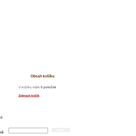
t
Obsah košíku
V košíku máte
0 položek
Zobrazit košík
ké
Hledání
vé