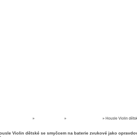
Prodejna kočárků
Dárkové poukázky
Odkazy
Slovensko
Kontak
Kočárky NEC
»
HRAČKY AKCE
»
HUDEBNÍ HRAČKY
»
Housle Violin děts
se smyčcem na baterie zvukové jako opravdové 45 cm
ousle Violin dětské se smyčcem na baterie zvukové jako opravdo