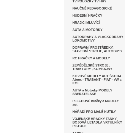
TV POLOŽKY TV HRY
NAUČNÉ PEDAGOGICKÉ
HUDEBNÍ HRAČKY
HRAJICI MLUVÍCÍ
AUTA A MOTORKY
AUTODRÁHY A VLÁČKODRÁHY
LOKOMOTIVY
DOPRAVNÍ PROSTŘEDKY,
STAVEBNÍ STROJE, AUTOBUSY
RC HRAČKY A MODELY
ZEMĚDĚLSKÉ STROJE ,
TRAKTORY , KOMBAJNY
KOVOVÉ MODELY AUT ŠKODA
Abrex - TRABANT - FIAT - VW a
KOL
AUTA a Motorky MODELY
SBĚRATELSKÉ
PLECHOVÉ hračky a MODELY
aut
NÁŘADÍ PRO MALÉ KUTILY
VOJENSKÉ HRAČKY TANKY
BOJOVÁ LETADLA VRTULNÍKY
PISTOLE