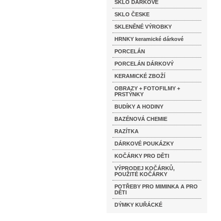
SKLO DÁRKOVÉ
SKLO ČESKE
SKLENĚNÉ VÝROBKY
HRNKY keramické dárkové
PORCELÁN
PORCELÁN DÁRKOVÝ
KERAMICKÉ ZBOŽÍ
OBRAZY + FOTOFILMY +
PRSTÝNKY
BUDÍKY A HODINY
BAZÉNOVÁ CHEMIE
RAZÍTKA
DÁRKOVÉ POUKÁZKY
KOČÁRKY PRO DĚTI
VÝPRODEJ KOČÁRKŮ,
POUŽITÉ KOČÁRKY
POTŘEBY PRO MIMINKA A PRO
DĚTI
DÝMKY KUŘÁCKÉ