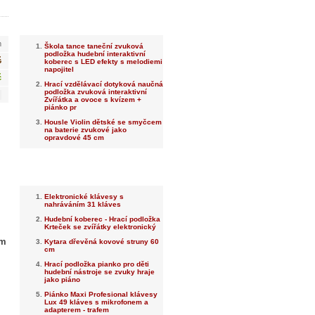
Nejnovější
m
Škola tance taneční zvuková
podložka hudební interaktivní
č
koberec s LED efekty s melodiemi
napojitel
č
Hrací vzdělávací dotyková naučná
podložka zvuková interaktivní
Zvířátka a ovoce s kvízem +
piánko pr
Housle Violin dětské se smyčcem
na baterie zvukové jako
opravdové 45 cm
Nejprodávanější
Elektronické klávesy s
nahráváním 31 kláves
Hudební koberec - Hrací podložka
Krteček se zvířátky elektronický
cm
Kytara dřevěná kovové struny 60
cm
Hrací podložka pianko pro děti
hudební nástroje se zvuky hraje
jako piáno
Piánko Maxi Profesional klávesy
Lux 49 kláves s mikrofonem a
adapterem - trafem