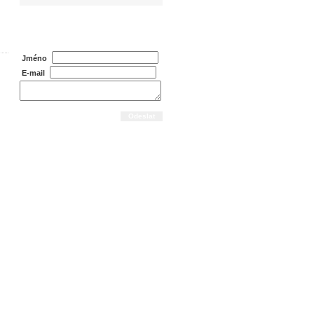
Dotaz na prodejce
Jméno
E-mail