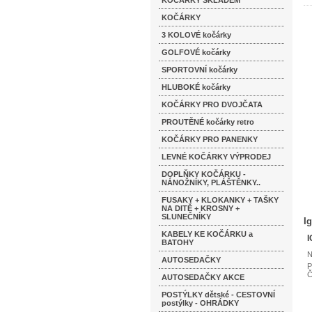
KOČÁRKY SKLADEM
KOČÁRKY
3 KOLOVÉ kočárky
GOLFOVÉ kočárky
SPORTOVNÍ kočárky
HLUBOKÉ kočárky
KOČÁRKY PRO DVOJČATA
PROUTĚNÉ kočárky retro
KOČÁRKY PRO PANENKY
LEVNÉ KOČÁRKY VÝPRODEJ
DOPLŇKY KOČÁRKU -
NÁNOŽNÍKY, PLÁŠTĚNKY..
FUSAKY + KLOKANKY + TAŠKY
NA DITĚ + KROSNY +
SLUNEČNÍKY
I
KABELY KE KOČÁRKU a
I
BATOHY
N
AUTOSEDAČKY
P
Č
AUTOSEDAČKY AKCE
POSTÝLKY dětské - CESTOVNÍ
postýlky - OHRÁDKY