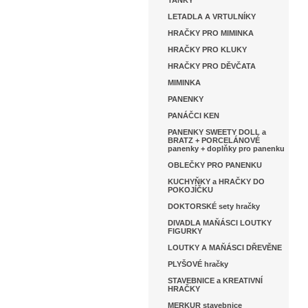
TANKY
LETADLA A VRTULNÍKY
HRAČKY PRO MIMINKA
HRAČKY PRO KLUKY
HRAČKY PRO DĚVČATA
MIMINKA
PANENKY
PANÁČCI KEN
PANENKY SWEETY DOLL a
BRATZ + PORCELÁNOVÉ
panenky + doplňky pro panenku
OBLEČKY PRO PANENKU
KUCHYŇKY a HRAČKY DO
POKOJÍČKU
DOKTORSKÉ sety hračky
DIVADLA MAŇÁSCI LOUTKY
FIGURKY
LOUTKY A MAŇÁSCI DŘEVĚNE
PLYŠOVÉ hračky
STAVEBNICE a KREATIVNÍ
HRAČKY
MERKUR stavebnice