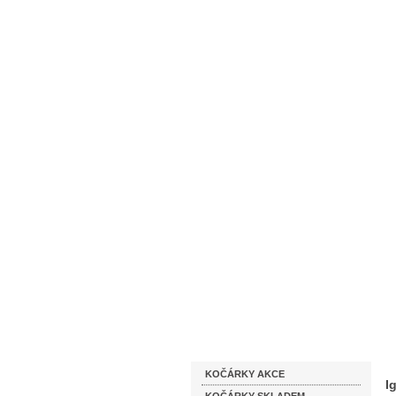
Homepage
Obchodní podmínky
Katalog zboží
KOČÁRKY AKCE
I