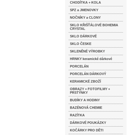
CHODÍTKA + KOLA
SPZ a JMENOVKY
NOČNÍKY a CLONY
SKLO KŘIŠŤÁLOVÉ BOHEMIA
CRYSTAL
SKLO DÁRKOVÉ
SKLO ČESKE
SKLENĚNÉ VÝROBKY
HRNKY keramické dárkové
PORCELÁN
PORCELÁN DÁRKOVÝ
KERAMICKÉ ZBOŽÍ
OBRAZY + FOTOFILMY +
PRSTÝNKY
BUDÍKY A HODINY
BAZÉNOVÁ CHEMIE
RAZÍTKA
DÁRKOVÉ POUKÁZKY
KOČÁRKY PRO DĚTI