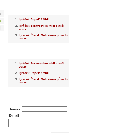
Nejnovější
m
Igráček Popelář Midi
č
Igráček Zdravotnice midi starší
verze
Igráček Číšník Midi starší původní
verze
Nejprodávanější
Igráček Zdravotnice midi starší
verze
Igráček Popelář Midi
Igráček Číšník Midi starší původní
verze
Dotaz na prodejce
Jméno
E-mail