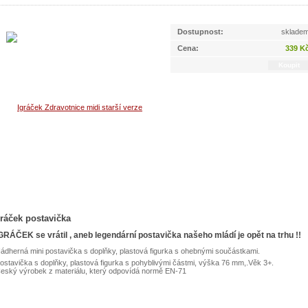
Dostupnost:
sklade
Cena:
339 K
gráček postavička
GRÁČEK se vrátil , aneb legendární postavička našeho mládí je opět na trhu !!
ádherná mini postavička s doplňky, plastová figurka s ohebnými součástkami.
ostavička s doplňky, plastová figurka s pohyblivými částmi, výška 76 mm,.Věk 3+.
eský výrobek z materiálu, který odpovídá normě EN-71