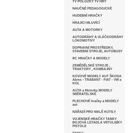
TV POLOŽKY TV HRY
NAUČNÉ PEDAGOGICKÉ
HUDEBNÍ HRAČKY
HRAJICI MLUVÍCÍ
AUTA A MOTORKY
AUTODRÁHY A VLÁČKODRÁHY
LOKOMOTIVY
DOPRAVNÍ PROSTŘEDKY,
STAVEBNÍ STROJE, AUTOBUSY
RC HRAČKY A MODELY
ZEMĚDĚLSKÉ STROJE ,
TRAKTORY , KOMBAJNY
KOVOVÉ MODELY AUT ŠKODA
Abrex - TRABANT - FIAT - VW a
KOL
AUTA a Motorky MODELY
SBĚRATELSKÉ
PLECHOVÉ hračky a MODELY
aut
NÁŘADÍ PRO MALÉ KUTILY
VOJENSKÉ HRAČKY TANKY
BOJOVÁ LETADLA VRTULNÍKY
PISTOLE