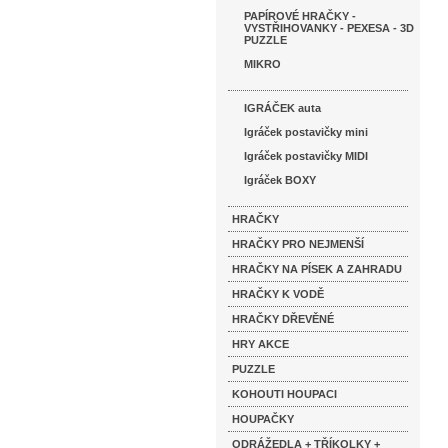
PAPÍROVÉ HRAČKY -
VYSTŘIHOVANKY - PEXESA - 3D
PUZZLE
MIKRO
IGRÁČEK auta
Igráček postavičky mini
Igráček postavičky MIDI
Igráček BOXY
HRAČKY
HRAČKY PRO NEJMENŠÍ
HRAČKY NA PÍSEK A ZAHRADU
HRAČKY K VODĚ
HRAČKY DŘEVĚNÉ
HRY AKCE
PUZZLE
KOHOUTI HOUPACI
HOUPAČKY
ODRÁŽEDLA + TŘÍKOLKY +