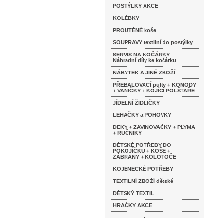
POSTÝLKY AKCE
KOLÉBKY
PROUTĚNÉ koše
SOUPRAVY textilní do postýlky
SERVIS NA KOČÁRKY -
Náhradní díly ke kočárku
NÁBYTEK A JINÉ ZBOŽÍ
PŘEBALOVACÍ pulty + KOMODY
+ VANIČKY + KOJÍCÍ POLŠTAŘE
JÍDELNÍ ŽIDLIČKY
LEHAČKY a POHOVKY
DEKY + ZAVINOVAČKY + PLYMA
+ RUČNIKY
DĚTSKÉ POTŘEBY DO
POKOJÍČKU + KOŠE +
ZÁBRANY + KOLOTOČE
KOJENECKÉ POTŘEBY
TEXTILNÍ ZBOŽÍ dětské
DĚTSKÝ TEXTIL
HRAČKY AKCE