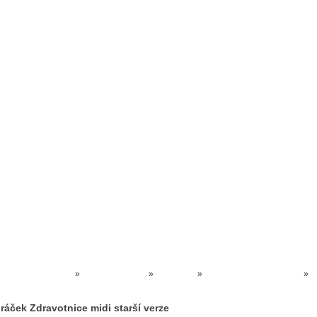
Prodejna kočárků
Dárkové poukázky
Odkazy
Slovensko
Kontak
Kočárky NEC
»
HRAČKY AKCE
»
IGRÁČEK
»
Igráček postavičky MIDI
»
Igráček Zdravotnice midi starší verze
gráček Zdravotnice midi starší verze