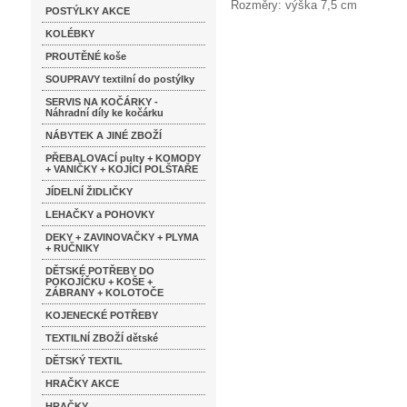
Rozměry: výška 7,5 cm
POSTÝLKY AKCE
KOLÉBKY
PROUTĚNÉ koše
SOUPRAVY textilní do postýlky
SERVIS NA KOČÁRKY -
Náhradní díly ke kočárku
NÁBYTEK A JINÉ ZBOŽÍ
PŘEBALOVACÍ pulty + KOMODY
+ VANIČKY + KOJÍCÍ POLŠTAŘE
JÍDELNÍ ŽIDLIČKY
LEHAČKY a POHOVKY
DEKY + ZAVINOVAČKY + PLYMA
+ RUČNIKY
DĚTSKÉ POTŘEBY DO
POKOJÍČKU + KOŠE +
ZÁBRANY + KOLOTOČE
KOJENECKÉ POTŘEBY
TEXTILNÍ ZBOŽÍ dětské
DĚTSKÝ TEXTIL
HRAČKY AKCE
HRAČKY