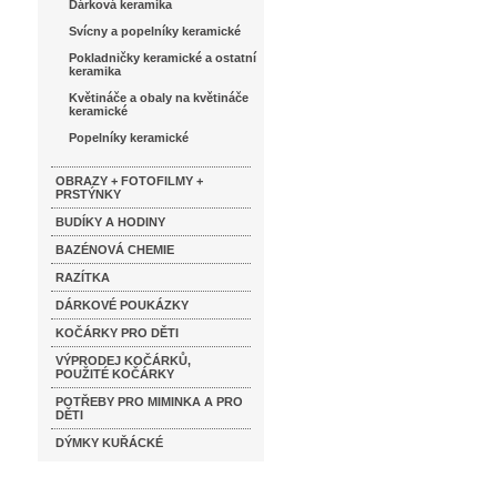
Dárková keramika
Svícny a popelníky keramické
Pokladničky keramické a ostatní
keramika
Květináče a obaly na květináče
keramické
Popelníky keramické
OBRAZY + FOTOFILMY +
PRSTÝNKY
BUDÍKY A HODINY
BAZÉNOVÁ CHEMIE
RAZÍTKA
DÁRKOVÉ POUKÁZKY
KOČÁRKY PRO DĚTI
VÝPRODEJ KOČÁRKŮ,
POUŽITÉ KOČÁRKY
POTŘEBY PRO MIMINKA A PRO
DĚTI
DÝMKY KUŘÁCKÉ
Katalog značek