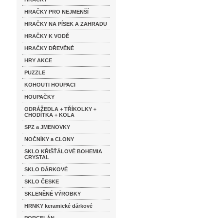
HRAČKY PRO NEJMENŠÍ
HRAČKY NA PÍSEK A ZAHRADU
HRAČKY K VODĚ
HRAČKY DŘEVĚNÉ
HRY AKCE
PUZZLE
KOHOUTI HOUPACI
HOUPAČKY
ODRÁŽEDLA + TŘÍKOLKY +
CHODÍTKA + KOLA
SPZ a JMENOVKY
NOČNÍKY a CLONY
SKLO KŘIŠŤÁLOVÉ BOHEMIA
CRYSTAL
SKLO DÁRKOVÉ
SKLO ČESKE
SKLENĚNÉ VÝROBKY
HRNKY keramické dárkové