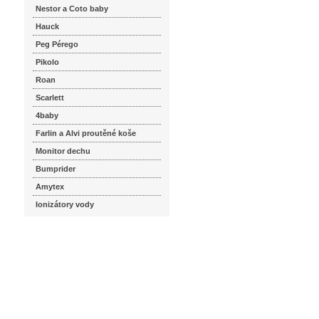
Nestor a Coto baby
Hauck
Peg Pérego
Pikolo
Roan
Scarlett
4baby
Farlin a Alvi proutěné koše
Monitor dechu
Bumprider
Amytex
Ionizátory vody
seznam.cz