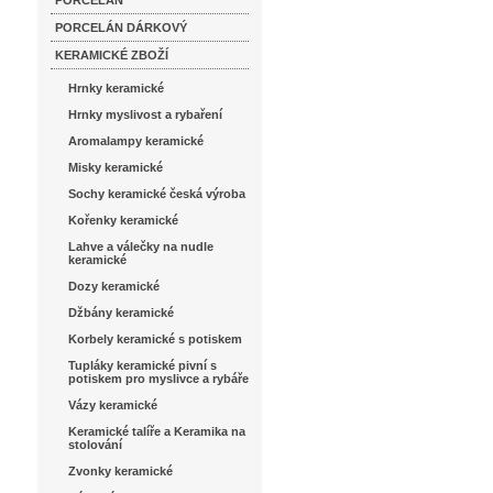
PORCELÁN
PORCELÁN DÁRKOVÝ
KERAMICKÉ ZBOŽÍ
Hrnky keramické
Hrnky myslivost a rybaření
Aromalampy keramické
Misky keramické
Sochy keramické česká výroba
Kořenky keramické
Lahve a válečky na nudle
keramické
Dozy keramické
Džbány keramické
Korbely keramické s potiskem
Tupláky keramické pivní s
potiskem pro myslivce a rybáře
Vázy keramické
Keramické talíře a Keramika na
stolování
Zvonky keramické