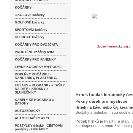
KOČÁRKY SKLADEM
KOČÁRKY
3 KOLOVÉ kočárky
GOLFOVÉ kočárky
SPORTOVNÍ kočárky
HLUBOKÉ kočárky
KOČÁRKY PRO DVOJČATA
PROUTĚNÉ kočárky retro
KOČÁRKY PRO PANENKY
LEVNÉ KOČÁRKY VÝPRODEJ
DOPLŇKY KOČÁRKU -
NÁNOŽNÍKY, PLÁŠTĚNKY..
FUSAKY + KLOKANKY + TAŠKY
NA DITĚ + KROSNY +
SLUNEČNÍKY
Hrnek buclák keramický če
KABELY KE KOČÁRKU a
Pěkný dárek pro myslivce
BATOHY
Hrnek na kávu nebo čaj keram
AUTOSEDAČKY
Bucláky s potiskem jsou odolné 
AUTOSEDAČKY AKCE
Potisk hrnků
je kvalitní a stálý
zaručuje neomezenou životnost p
POSTÝLKY dětské - CESTOVNÍ
postýlky - OHRÁDKY