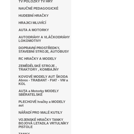
TV POLOŽKY TV HRY
NAUČNÉ PEDAGOGICKÉ
HUDEBNÍ HRAČKY
HRAJICI MLUVÍCÍ
AUTA A MOTORKY
AUTODRÁHY A VLÁČKODRÁHY
LOKOMOTIVY
DOPRAVNÍ PROSTŘEDKY,
STAVEBNÍ STROJE, AUTOBUSY
RC HRAČKY A MODELY
ZEMĚDĚLSKÉ STROJE ,
TRAKTORY , KOMBAJNY
KOVOVÉ MODELY AUT ŠKODA
Abrex - TRABANT - FIAT - VW a
KOL
AUTA a Motorky MODELY
SBĚRATELSKÉ
PLECHOVÉ hračky a MODELY
aut
NÁŘADÍ PRO MALÉ KUTILY
VOJENSKÉ HRAČKY TANKY
BOJOVÁ LETADLA VRTULNÍKY
PISTOLE