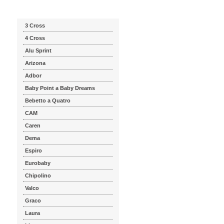
Katalog značek
3 Cross
4 Cross
Alu Sprint
Arizona
Adbor
Baby Point a Baby Dreams
Bebetto a Quatro
CAM
Caren
Dema
Espiro
Eurobaby
Chipolino
Valco
Graco
Laura