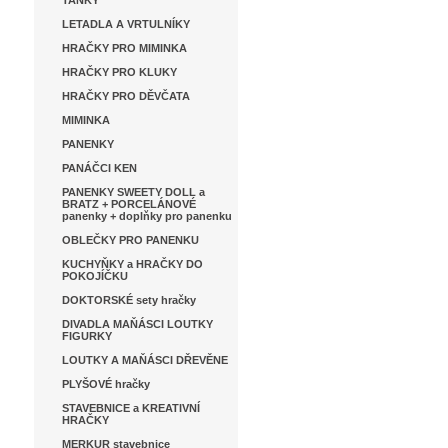
TANKY
LETADLA A VRTULNÍKY
HRAČKY PRO MIMINKA
HRAČKY PRO KLUKY
HRAČKY PRO DĚVČATA
MIMINKA
PANENKY
PANÁČCI KEN
PANENKY SWEETY DOLL a
BRATZ + PORCELÁNOVÉ
panenky + doplňky pro panenku
OBLEČKY PRO PANENKU
KUCHYŇKY a HRAČKY DO
POKOJÍČKU
DOKTORSKÉ sety hračky
DIVADLA MAŇÁSCI LOUTKY
FIGURKY
LOUTKY A MAŇÁSCI DŘEVĚNE
PLYŠOVÉ hračky
STAVEBNICE a KREATIVNÍ
HRAČKY
MERKUR stavebnice