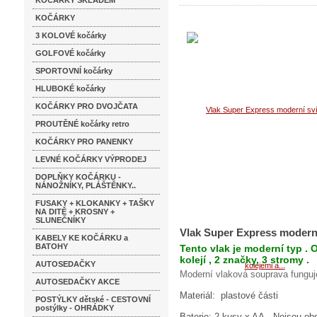
KOČÁRKY SKLADEM
KOČÁRKY
3 KOLOVÉ kočárky
GOLFOVÉ kočárky
SPORTOVNÍ kočárky
HLUBOKÉ kočárky
KOČÁRKY PRO DVOJČATA
PROUTĚNÉ kočárky retro
KOČÁRKY PRO PANENKY
LEVNÉ KOČÁRKY VÝPRODEJ
DOPLŇKY KOČÁRKU -
NÁNOŽNÍKY, PLÁŠTĚNKY..
FUSAKY + KLOKANKY + TAŠKY
NA DITĚ + KROSNY +
SLUNEČNÍKY
Vlak Super Express moderní 
KABELY KE KOČÁRKU a
BATOHY
Tento vlak je moderní typ .
kolejí , 2 značky, 3 stromy .
AUTOSEDAČKY
Moderní vlaková souprava funguje
AUTOSEDAČKY AKCE
Materiál: plastové části
POSTÝLKY dětské - CESTOVNÍ
postýlky - OHRÁDKY
Baterie: 2 kusy x AA .Nejsou ob