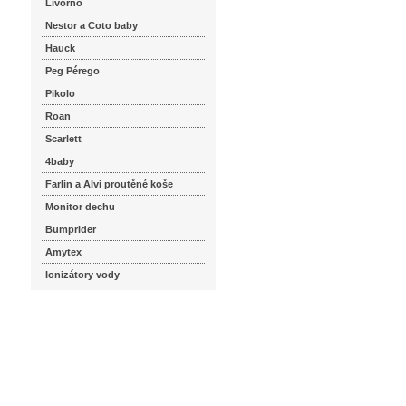
Livorno
Nestor a Coto baby
Hauck
Peg Pérego
Pikolo
Roan
Scarlett
4baby
Farlin a Alvi proutěné koše
Monitor dechu
Bumprider
Amytex
Ionizátory vody
seznam.cz