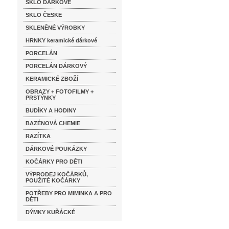
SKLO DÁRKOVÉ
SKLO ČESKE
SKLENĚNÉ VÝROBKY
HRNKY keramické dárkové
PORCELÁN
PORCELÁN DÁRKOVÝ
KERAMICKÉ ZBOŽÍ
OBRAZY + FOTOFILMY +
PRSTÝNKY
BUDÍKY A HODINY
BAZÉNOVÁ CHEMIE
RAZÍTKA
DÁRKOVÉ POUKÁZKY
KOČÁRKY PRO DĚTI
VÝPRODEJ KOČÁRKŮ,
POUŽITÉ KOČÁRKY
POTŘEBY PRO MIMINKA A PRO
DĚTI
DÝMKY KUŘÁCKÉ