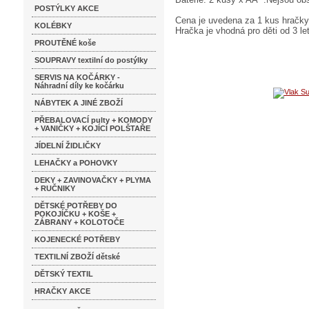
POSTÝLKY AKCE
Cena je uvedena za 1 kus hračky
KOLÉBKY
Hračka je vhodná pro děti od 3 le
PROUTĚNÉ koše
SOUPRAVY textilní do postýlky
SERVIS NA KOČÁRKY -
Náhradní díly ke kočárku
NÁBYTEK A JINÉ ZBOŽÍ
PŘEBALOVACÍ pulty + KOMODY
+ VANIČKY + KOJÍCÍ POLŠTAŘE
JÍDELNÍ ŽIDLIČKY
LEHAČKY a POHOVKY
DEKY + ZAVINOVAČKY + PLYMA
+ RUČNIKY
DĚTSKÉ POTŘEBY DO
POKOJÍČKU + KOŠE +
ZÁBRANY + KOLOTOČE
KOJENECKÉ POTŘEBY
TEXTILNÍ ZBOŽÍ dětské
DĚTSKÝ TEXTIL
HRAČKY AKCE