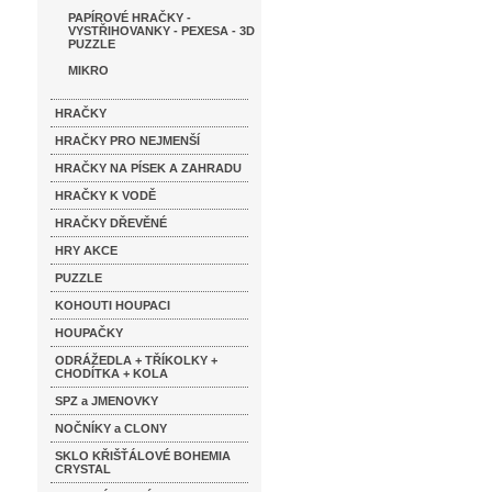
PAPÍROVÉ HRAČKY -
VYSTŘIHOVANKY - PEXESA - 3D
PUZZLE
MIKRO
HRAČKY
HRAČKY PRO NEJMENŠÍ
HRAČKY NA PÍSEK A ZAHRADU
HRAČKY K VODĚ
HRAČKY DŘEVĚNÉ
HRY AKCE
PUZZLE
KOHOUTI HOUPACI
HOUPAČKY
ODRÁŽEDLA + TŘÍKOLKY +
CHODÍTKA + KOLA
SPZ a JMENOVKY
NOČNÍKY a CLONY
SKLO KŘIŠŤÁLOVÉ BOHEMIA
CRYSTAL