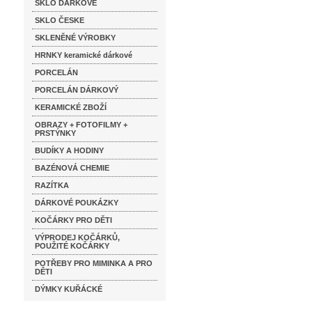
SKLO DÁRKOVÉ
SKLO ČESKE
SKLENĚNÉ VÝROBKY
HRNKY keramické dárkové
PORCELÁN
PORCELÁN DÁRKOVÝ
KERAMICKÉ ZBOŽÍ
OBRAZY + FOTOFILMY +
PRSTÝNKY
BUDÍKY A HODINY
BAZÉNOVÁ CHEMIE
RAZÍTKA
DÁRKOVÉ POUKÁZKY
KOČÁRKY PRO DĚTI
VÝPRODEJ KOČÁRKŮ,
POUŽITÉ KOČÁRKY
POTŘEBY PRO MIMINKA A PRO
DĚTI
DÝMKY KUŘÁCKÉ