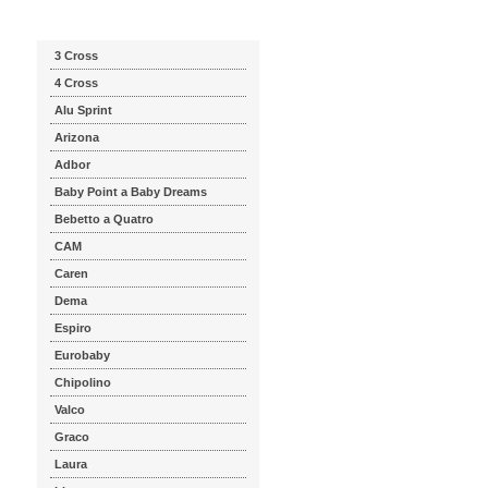
Katalog značek
3 Cross
4 Cross
Alu Sprint
Arizona
Adbor
Baby Point a Baby Dreams
Bebetto a Quatro
CAM
Caren
Dema
Espiro
Eurobaby
Chipolino
Valco
Graco
Laura