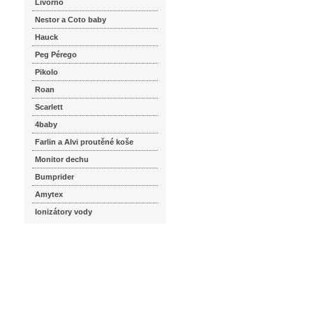
Livorno
Nestor a Coto baby
Hauck
Peg Pérego
Pikolo
Roan
Scarlett
4baby
Farlin a Alvi proutěné koše
Monitor dechu
Bumprider
Amytex
Ionizátory vody
seznam.cz