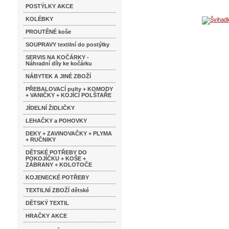
POSTÝLKY AKCE
KOLÉBKY
PROUTĚNÉ koše
SOUPRAVY textilní do postýlky
SERVIS NA KOČÁRKY -
Náhradní díly ke kočárku
NÁBYTEK A JINÉ ZBOŽÍ
PŘEBALOVACÍ pulty + KOMODY
+ VANIČKY + KOJÍCÍ POLŠTAŘE
JÍDELNÍ ŽIDLIČKY
LEHAČKY a POHOVKY
DEKY + ZAVINOVAČKY + PLYMA
+ RUČNIKY
DĚTSKÉ POTŘEBY DO
POKOJÍČKU + KOŠE +
ZÁBRANY + KOLOTOČE
KOJENECKÉ POTŘEBY
TEXTILNÍ ZBOŽÍ dětské
DĚTSKÝ TEXTIL
HRAČKY AKCE