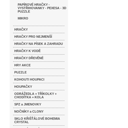
PAPÍROVÉ HRAČKY -
VYSTŘIHOVANKY - PEXESA - 3D
PUZZLE
MIKRO
HRAČKY
HRAČKY PRO NEJMENŠÍ
HRAČKY NA PÍSEK A ZAHRADU
HRAČKY K VODĚ
HRAČKY DŘEVĚNÉ
HRY AKCE
PUZZLE
KOHOUTI HOUPACI
HOUPAČKY
ODRÁŽEDLA + TŘÍKOLKY +
CHODÍTKA + KOLA
SPZ a JMENOVKY
NOČNÍKY a CLONY
SKLO KŘIŠŤÁLOVÉ BOHEMIA
CRYSTAL