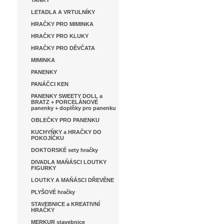
TANKY
LETADLA A VRTULNÍKY
HRAČKY PRO MIMINKA
HRAČKY PRO KLUKY
HRAČKY PRO DĚVČATA
MIMINKA
PANENKY
PANÁČCI KEN
PANENKY SWEETY DOLL a
BRATZ + PORCELÁNOVÉ
panenky + doplňky pro panenku
OBLEČKY PRO PANENKU
KUCHYŇKY a HRAČKY DO
POKOJÍČKU
DOKTORSKÉ sety hračky
DIVADLA MAŇÁSCI LOUTKY
FIGURKY
LOUTKY A MAŇÁSCI DŘEVĚNE
PLYŠOVÉ hračky
STAVEBNICE a KREATIVNÍ
HRAČKY
MERKUR stavebnice