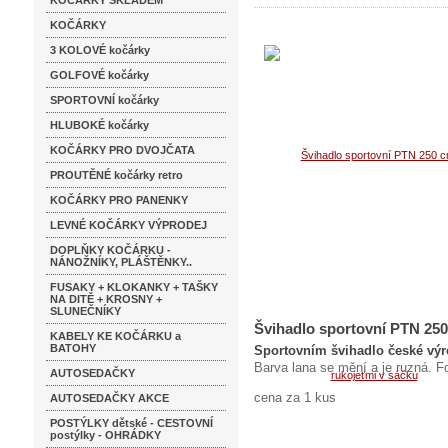
KOČÁRKY SKLADEM
KOČÁRKY
3 KOLOVÉ kočárky
GOLFOVÉ kočárky
SPORTOVNÍ kočárky
HLUBOKÉ kočárky
KOČÁRKY PRO DVOJČATA
PROUTĚNÉ kočárky retro
KOČÁRKY PRO PANENKY
LEVNÉ KOČÁRKY VÝPRODEJ
DOPLŇKY KOČÁRKU -
NÁNOŽNÍKY, PLÁŠTĚNKY..
FUSAKY + KLOKANKY + TAŠKY
NA DITĚ + KROSNY +
SLUNEČNÍKY
Švihadlo sportovní PTN 250
KABELY KE KOČÁRKU a
BATOHY
Sportovním švihadlo české výr
Barva lana se mění a je ruzná. Fo
AUTOSEDAČKY
cena za 1 kus
AUTOSEDAČKY AKCE
POSTÝLKY dětské - CESTOVNÍ
postýlky - OHRÁDKY