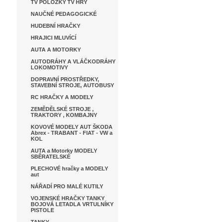
TV POLOŽKY TV HRY
NAUČNÉ PEDAGOGICKÉ
HUDEBNÍ HRAČKY
HRAJICI MLUVÍCÍ
AUTA A MOTORKY
AUTODRÁHY A VLÁČKODRÁHY
LOKOMOTIVY
DOPRAVNÍ PROSTŘEDKY,
STAVEBNÍ STROJE, AUTOBUSY
RC HRAČKY A MODELY
ZEMĚDĚLSKÉ STROJE ,
TRAKTORY , KOMBAJNY
KOVOVÉ MODELY AUT ŠKODA
Abrex - TRABANT - FIAT - VW a
KOL
AUTA a Motorky MODELY
SBĚRATELSKÉ
PLECHOVÉ hračky a MODELY
aut
NÁŘADÍ PRO MALÉ KUTILY
VOJENSKÉ HRAČKY TANKY
BOJOVÁ LETADLA VRTULNÍKY
PISTOLE