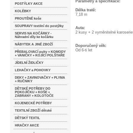
Parametry a specifikace:
POSTÝLKY AKCE
Délka tratě:
KOLÉBKY
7,18 m
PROUTĚNÉ koše
SOUPRAVY textilní do postýlky
Auta:
2 kusy + 2 vyměnitelné karoserie
SERVIS NA KOČÁRKY -
Náhradní díly ke kočárku
NÁBYTEK A JINÉ ZBOŽÍ
Doporučený věk:
Od 6-ti let
PŘEBALOVACÍ pulty + KOMODY
+ VANIČKY + KOJÍCÍ POLŠTAŘE
JÍDELNÍ ŽIDLIČKY
LEHAČKY a POHOVKY
DEKY + ZAVINOVAČKY + PLYMA
+ RUČNIKY
DĚTSKÉ POTŘEBY DO
POKOJÍČKU + KOŠE +
ZÁBRANY + KOLOTOČE
KOJENECKÉ POTŘEBY
TEXTILNÍ ZBOŽÍ dětské
DĚTSKÝ TEXTIL
HRAČKY AKCE