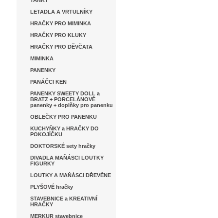
TANKY
LETADLA A VRTULNÍKY
HRAČKY PRO MIMINKA
HRAČKY PRO KLUKY
HRAČKY PRO DĚVČATA
MIMINKA
PANENKY
PANÁČCI KEN
PANENKY SWEETY DOLL a
BRATZ + PORCELÁNOVÉ
panenky + doplňky pro panenku
OBLEČKY PRO PANENKU
KUCHYŇKY a HRAČKY DO
POKOJÍČKU
DOKTORSKÉ sety hračky
DIVADLA MAŇÁSCI LOUTKY
FIGURKY
LOUTKY A MAŇÁSCI DŘEVĚNE
PLYŠOVÉ hračky
STAVEBNICE a KREATIVNÍ
HRAČKY
MERKUR stavebnice