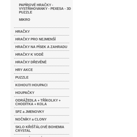
PAPÍROVÉ HRAČKY -
VYSTŘIHOVANKY - PEXESA - 3D
PUZZLE
MIKRO
HRAČKY
HRAČKY PRO NEJMENŠÍ
HRAČKY NA PÍSEK A ZAHRADU
HRAČKY K VODĚ
HRAČKY DŘEVĚNÉ
HRY AKCE
PUZZLE
KOHOUTI HOUPACI
HOUPAČKY
ODRÁŽEDLA + TŘÍKOLKY +
CHODÍTKA + KOLA
SPZ a JMENOVKY
NOČNÍKY a CLONY
SKLO KŘIŠŤÁLOVÉ BOHEMIA
CRYSTAL