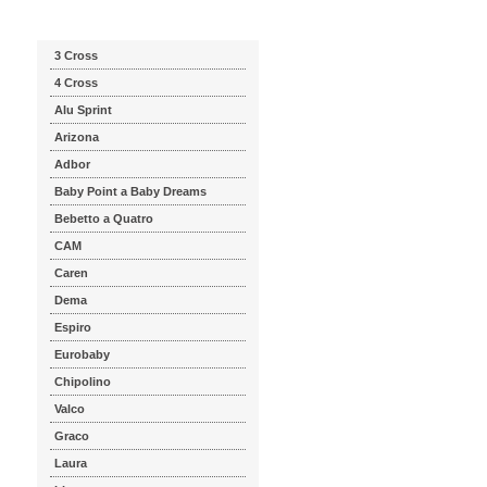
Katalog značek
3 Cross
4 Cross
Alu Sprint
Arizona
Adbor
Baby Point a Baby Dreams
Bebetto a Quatro
CAM
Caren
Dema
Espiro
Eurobaby
Chipolino
Valco
Graco
Laura