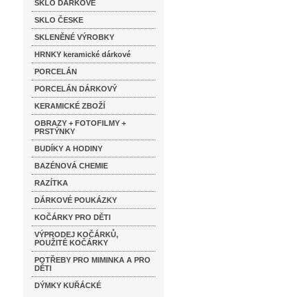
SKLO DÁRKOVÉ
SKLO ČESKE
SKLENĚNÉ VÝROBKY
HRNKY keramické dárkové
PORCELÁN
PORCELÁN DÁRKOVÝ
KERAMICKÉ ZBOŽÍ
OBRAZY + FOTOFILMY +
PRSTÝNKY
BUDÍKY A HODINY
BAZÉNOVÁ CHEMIE
RAZÍTKA
DÁRKOVÉ POUKÁZKY
KOČÁRKY PRO DĚTI
VÝPRODEJ KOČÁRKŮ,
POUŽITÉ KOČÁRKY
POTŘEBY PRO MIMINKA A PRO
DĚTI
DÝMKY KUŘÁCKÉ