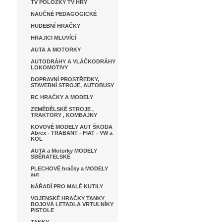
TV POLOŽKY TV HRY
NAUČNÉ PEDAGOGICKÉ
HUDEBNÍ HRAČKY
HRAJICI MLUVÍCÍ
AUTA A MOTORKY
AUTODRÁHY A VLÁČKODRÁHY
LOKOMOTIVY
DOPRAVNÍ PROSTŘEDKY,
STAVEBNÍ STROJE, AUTOBUSY
RC HRAČKY A MODELY
ZEMĚDĚLSKÉ STROJE ,
TRAKTORY , KOMBAJNY
KOVOVÉ MODELY AUT ŠKODA
Abrex - TRABANT - FIAT - VW a
KOL
AUTA a Motorky MODELY
SBĚRATELSKÉ
PLECHOVÉ hračky a MODELY
aut
NÁŘADÍ PRO MALÉ KUTILY
VOJENSKÉ HRAČKY TANKY
BOJOVÁ LETADLA VRTULNÍKY
PISTOLE