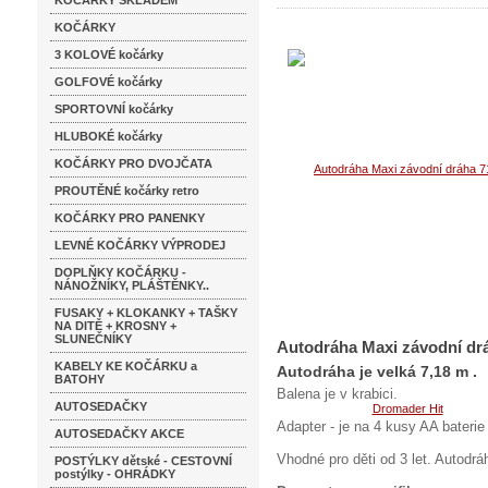
KOČÁRKY SKLADEM
KOČÁRKY
3 KOLOVÉ kočárky
GOLFOVÉ kočárky
SPORTOVNÍ kočárky
HLUBOKÉ kočárky
KOČÁRKY PRO DVOJČATA
PROUTĚNÉ kočárky retro
KOČÁRKY PRO PANENKY
LEVNÉ KOČÁRKY VÝPRODEJ
DOPLŇKY KOČÁRKU -
NÁNOŽNÍKY, PLÁŠTĚNKY..
FUSAKY + KLOKANKY + TAŠKY
NA DITĚ + KROSNY +
SLUNEČNÍKY
Autodráha Maxi závodní dr
KABELY KE KOČÁRKU a
Autodráha je velká 7,18 m .
BATOHY
Balena je v krabici.
AUTOSEDAČKY
Adapter - je na 4 kusy AA bateri
AUTOSEDAČKY AKCE
Vhodné pro děti od 3 let. Autodrá
POSTÝLKY dětské - CESTOVNÍ
postýlky - OHRÁDKY