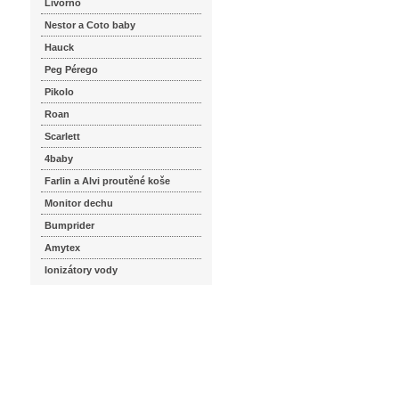
Livorno
Nestor a Coto baby
Hauck
Peg Pérego
Pikolo
Roan
Scarlett
4baby
Farlin a Alvi proutěné koše
Monitor dechu
Bumprider
Amytex
Ionizátory vody
seznam.cz