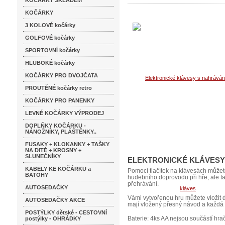
KOČÁRKY SKLADEM
KOČÁRKY
3 KOLOVÉ kočárky
GOLFOVÉ kočárky
SPORTOVNÍ kočárky
HLUBOKÉ kočárky
KOČÁRKY PRO DVOJČATA
PROUTĚNÉ kočárky retro
KOČÁRKY PRO PANENKY
LEVNÉ KOČÁRKY VÝPRODEJ
DOPLŇKY KOČÁRKU -
NÁNOŽNÍKY, PLÁŠTĚNKY..
FUSAKY + KLOKANKY + TAŠKY
NA DITĚ + KROSNY +
SLUNEČNÍKY
ELEKTRONICKÉ KLÁVESY 
KABELY KE KOČÁRKU a
Pomocí tlačítek na klávesách můžet
BATOHY
hudebního doprovodu při hře, ale ta
přehrávání.
AUTOSEDAČKY
Vámi vytvořenou hru můžete vložit d
AUTOSEDAČKY AKCE
mají vložený přesný návod a každá 
POSTÝLKY dětské - CESTOVNÍ
Baterie: 4ks AA nejsou součástí hr
postýlky - OHRÁDKY