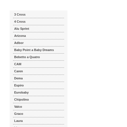
Katalog značek
3 Cross
4 Cross
Alu Sprint
Arizona
Adbor
Baby Point a Baby Dreams
Bebetto a Quatro
CAM
Caren
Dema
Espiro
Eurobaby
Chipolino
Valco
Graco
Laura