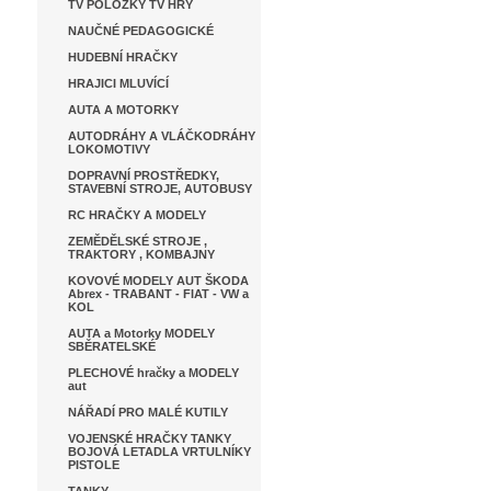
TV POLOŽKY TV HRY
NAUČNÉ PEDAGOGICKÉ
HUDEBNÍ HRAČKY
HRAJICI MLUVÍCÍ
AUTA A MOTORKY
AUTODRÁHY A VLÁČKODRÁHY
LOKOMOTIVY
DOPRAVNÍ PROSTŘEDKY,
STAVEBNÍ STROJE, AUTOBUSY
RC HRAČKY A MODELY
ZEMĚDĚLSKÉ STROJE ,
TRAKTORY , KOMBAJNY
KOVOVÉ MODELY AUT ŠKODA
Abrex - TRABANT - FIAT - VW a
KOL
AUTA a Motorky MODELY
SBĚRATELSKÉ
PLECHOVÉ hračky a MODELY
aut
NÁŘADÍ PRO MALÉ KUTILY
VOJENSKÉ HRAČKY TANKY
BOJOVÁ LETADLA VRTULNÍKY
PISTOLE