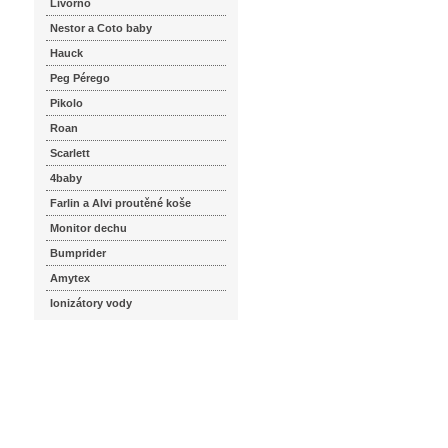
Livorno
Nestor a Coto baby
Hauck
Peg Pérego
Pikolo
Roan
Scarlett
4baby
Farlin a Alvi proutěné koše
Monitor dechu
Bumprider
Amytex
Ionizátory vody
seznam.cz