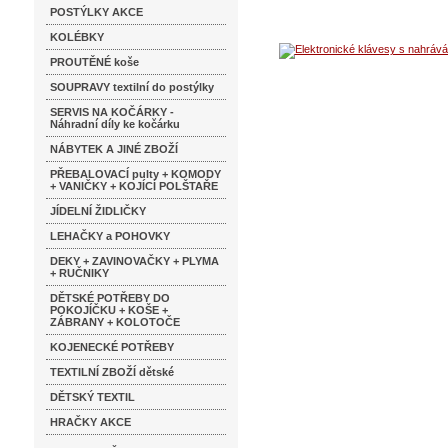
POSTÝLKY AKCE
KOLÉBKY
PROUTĚNÉ koše
SOUPRAVY textilní do postýlky
SERVIS NA KOČÁRKY -
Náhradní díly ke kočárku
NÁBYTEK A JINÉ ZBOŽÍ
PŘEBALOVACÍ pulty + KOMODY
+ VANIČKY + KOJÍCÍ POLŠTAŘE
JÍDELNÍ ŽIDLIČKY
LEHAČKY a POHOVKY
DEKY + ZAVINOVAČKY + PLYMA
+ RUČNIKY
DĚTSKÉ POTŘEBY DO
POKOJÍČKU + KOŠE +
ZÁBRANY + KOLOTOČE
KOJENECKÉ POTŘEBY
TEXTILNÍ ZBOŽÍ dětské
DĚTSKÝ TEXTIL
HRAČKY AKCE