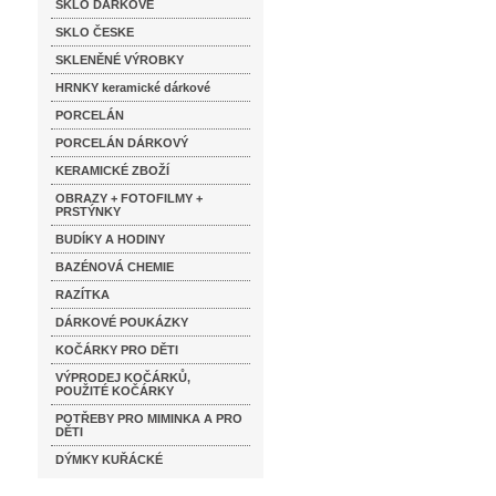
SKLO DÁRKOVÉ
SKLO ČESKE
SKLENĚNÉ VÝROBKY
HRNKY keramické dárkové
PORCELÁN
PORCELÁN DÁRKOVÝ
KERAMICKÉ ZBOŽÍ
OBRAZY + FOTOFILMY +
PRSTÝNKY
BUDÍKY A HODINY
BAZÉNOVÁ CHEMIE
RAZÍTKA
DÁRKOVÉ POUKÁZKY
KOČÁRKY PRO DĚTI
VÝPRODEJ KOČÁRKŮ,
POUŽITÉ KOČÁRKY
POTŘEBY PRO MIMINKA A PRO
DĚTI
DÝMKY KUŘÁCKÉ