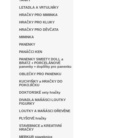
TANKY
LETADLA A VRTULNÍKY
HRAČKY PRO MIMINKA
HRAČKY PRO KLUKY
HRAČKY PRO DĚVČATA
MIMINKA
PANENKY
PANÁČCI KEN
PANENKY SWEETY DOLL a
BRATZ + PORCELÁNOVÉ
panenky + doplňky pro panenku
OBLEČKY PRO PANENKU
KUCHYŇKY a HRAČKY DO
POKOJÍČKU
DOKTORSKÉ sety hračky
DIVADLA MAŇÁSCI LOUTKY
FIGURKY
LOUTKY A MAŇÁSCI DŘEVĚNE
PLYŠOVÉ hračky
STAVEBNICE a KREATIVNÍ
HRAČKY
MERKUR stavebnice