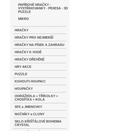
PAPÍROVÉ HRAČKY -
VYSTŘIHOVANKY - PEXESA - 3D
PUZZLE
MIKRO
HRAČKY
HRAČKY PRO NEJMENŠÍ
HRAČKY NA PÍSEK A ZAHRADU
HRAČKY K VODĚ
HRAČKY DŘEVĚNÉ
HRY AKCE
PUZZLE
KOHOUTI HOUPACI
HOUPAČKY
ODRÁŽEDLA + TŘÍKOLKY +
CHODÍTKA + KOLA
SPZ a JMENOVKY
NOČNÍKY a CLONY
SKLO KŘIŠŤÁLOVÉ BOHEMIA
CRYSTAL