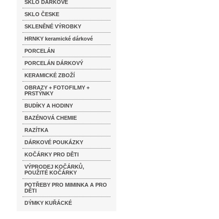
SKLO DÁRKOVÉ
SKLO ČESKE
SKLENĚNÉ VÝROBKY
HRNKY keramické dárkové
PORCELÁN
PORCELÁN DÁRKOVÝ
KERAMICKÉ ZBOŽÍ
OBRAZY + FOTOFILMY +
PRSTÝNKY
BUDÍKY A HODINY
BAZÉNOVÁ CHEMIE
RAZÍTKA
DÁRKOVÉ POUKÁZKY
KOČÁRKY PRO DĚTI
VÝPRODEJ KOČÁRKŮ,
POUŽITÉ KOČÁRKY
POTŘEBY PRO MIMINKA A PRO
DĚTI
DÝMKY KUŘÁCKÉ