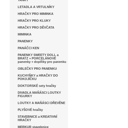
TANKY
LETADLA A VRTULNÍKY
HRAČKY PRO MIMINKA
HRAČKY PRO KLUKY
HRAČKY PRO DĚVČATA
MIMINKA
PANENKY
PANÁČCI KEN
PANENKY SWEETY DOLL a
BRATZ + PORCELÁNOVÉ
panenky + doplňky pro panenku
OBLEČKY PRO PANENKU
KUCHYŇKY a HRAČKY DO
POKOJÍČKU
DOKTORSKÉ sety hračky
DIVADLA MAŇÁSCI LOUTKY
FIGURKY
LOUTKY A MAŇÁSCI DŘEVĚNE
PLYŠOVÉ hračky
STAVEBNICE a KREATIVNÍ
HRAČKY
MERKUR stavebnice