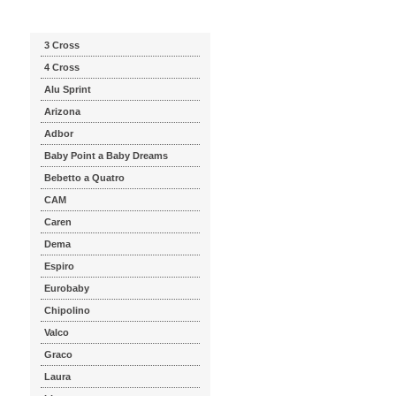
Katalog značek
3 Cross
4 Cross
Alu Sprint
Arizona
Adbor
Baby Point a Baby Dreams
Bebetto a Quatro
CAM
Caren
Dema
Espiro
Eurobaby
Chipolino
Valco
Graco
Laura