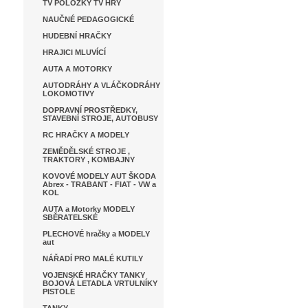
TV POLOŽKY TV HRY
NAUČNÉ PEDAGOGICKÉ
HUDEBNÍ HRAČKY
HRAJICI MLUVÍCÍ
AUTA A MOTORKY
AUTODRÁHY A VLÁČKODRÁHY
LOKOMOTIVY
DOPRAVNÍ PROSTŘEDKY,
STAVEBNÍ STROJE, AUTOBUSY
RC HRAČKY A MODELY
ZEMĚDĚLSKÉ STROJE ,
TRAKTORY , KOMBAJNY
KOVOVÉ MODELY AUT ŠKODA
Abrex - TRABANT - FIAT - VW a
KOL
AUTA a Motorky MODELY
SBĚRATELSKÉ
PLECHOVÉ hračky a MODELY
aut
NÁŘADÍ PRO MALÉ KUTILY
VOJENSKÉ HRAČKY TANKY
BOJOVÁ LETADLA VRTULNÍKY
PISTOLE