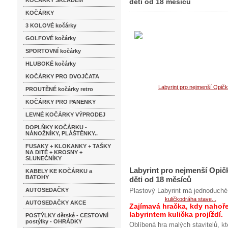
KOČÁRKY SKLADEM
děti od 18 měsíců
KOČÁRKY
měsíců
3 KOLOVÉ kočárky
GOLFOVÉ kočárky
SPORTOVNÍ kočárky
HLUBOKÉ kočárky
KOČÁRKY PRO DVOJČATA
PROUTĚNÉ kočárky retro
KOČÁRKY PRO PANENKY
LEVNÉ KOČÁRKY VÝPRODEJ
DOPLŇKY KOČÁRKU -
NÁNOŽNÍKY, PLÁŠTĚNKY..
FUSAKY + KLOKANKY + TAŠKY
NA DITĚ + KROSNY +
SLUNEČNÍKY
Labyrint pro nejmenší Opič
KABELY KE KOČÁRKU a
BATOHY
děti od 18 měsíců
AUTOSEDAČKY
Plastový Labyrint má jednoduché 
AUTOSEDAČKY AKCE
Zajímavá hračka, kdy nahoř
labyrintem kulička projíždí.
POSTÝLKY dětské - CESTOVNÍ
postýlky - OHRÁDKY
Oblíbená hra malých stavitelů, k