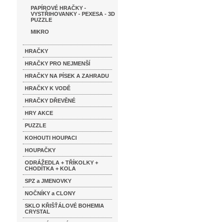
PAPÍROVÉ HRAČKY -
VYSTŘIHOVANKY - PEXESA - 3D
PUZZLE
MIKRO
HRAČKY
HRAČKY PRO NEJMENŠÍ
HRAČKY NA PÍSEK A ZAHRADU
HRAČKY K VODĚ
HRAČKY DŘEVĚNÉ
HRY AKCE
PUZZLE
KOHOUTI HOUPACI
HOUPAČKY
ODRÁŽEDLA + TŘÍKOLKY +
CHODÍTKA + KOLA
SPZ a JMENOVKY
NOČNÍKY a CLONY
SKLO KŘIŠŤÁLOVÉ BOHEMIA
CRYSTAL