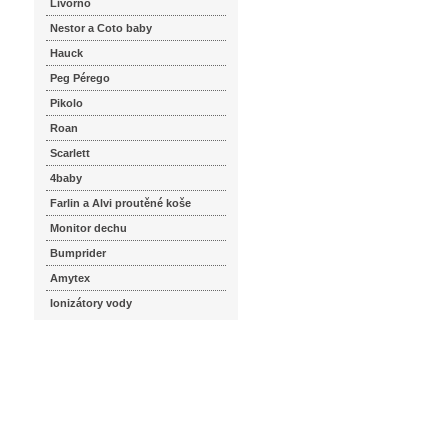
Livorno
Nestor a Coto baby
Hauck
Peg Pérego
Pikolo
Roan
Scarlett
4baby
Farlin a Alvi proutěné koše
Monitor dechu
Bumprider
Amytex
Ionizátory vody
seznam.cz