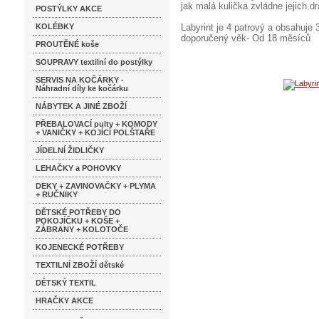
jak malá kulička zvládne jejich d
POSTÝLKY AKCE
KOLÉBKY
Labyrint je 4 patrový a obsahuje 
doporučený věk- Od 18 měsíců
PROUTĚNÉ koše
SOUPRAVY textilní do postýlky
SERVIS NA KOČÁRKY -
Náhradní díly ke kočárku
NÁBYTEK A JINÉ ZBOŽÍ
PŘEBALOVACÍ pulty + KOMODY
+ VANIČKY + KOJÍCÍ POLŠTAŘE
JÍDELNÍ ŽIDLIČKY
LEHAČKY a POHOVKY
DEKY + ZAVINOVAČKY + PLYMA
+ RUČNIKY
DĚTSKÉ POTŘEBY DO
POKOJÍČKU + KOŠE +
ZÁBRANY + KOLOTOČE
KOJENECKÉ POTŘEBY
TEXTILNÍ ZBOŽÍ dětské
DĚTSKÝ TEXTIL
HRAČKY AKCE