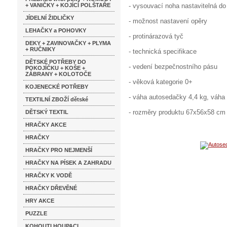
+ VANIČKY + KOJÍCÍ POLŠTAŘE
- vysouvací noha nastavitelná d
JÍDELNÍ ŽIDLIČKY
- možnost nastavení opěry
LEHAČKY a POHOVKY
- protinárazová tyč
DEKY + ZAVINOVAČKY + PLYMA
+ RUČNIKY
- technická specifikace
DĚTSKÉ POTŘEBY DO
- vedení bezpečnostního pásu
POKOJÍČKU + KOŠE +
ZÁBRANY + KOLOTOČE
- věková kategorie 0+
KOJENECKÉ POTŘEBY
- váha autosedačky 4,4 kg, váha
TEXTILNÍ ZBOŽÍ dětské
- rozměry produktu 67x56x58 cm
DĚTSKÝ TEXTIL
HRAČKY AKCE
HRAČKY
HRAČKY PRO NEJMENŠÍ
HRAČKY NA PÍSEK A ZAHRADU
HRAČKY K VODĚ
HRAČKY DŘEVĚNÉ
HRY AKCE
PUZZLE
KOHOUTI HOUPACI