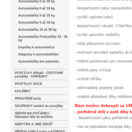
Autosedačky 0 až 25 kg
- bezpečnostní pásy nastavitelné
Autosedačky 0 až 18 kg
Autosedačky 9 až 25 kg
- rychlé zapínání pásů
Autosedačky 9 až 36 kg
- bezpečnostní rukojeť, 2 tlačítk
Autosedačky 15 až 36 kg
- rychlé upevnění sedačky
Autosedačky Podsedáky 15 - 36
kg
- vždy připraveno na cestu
Doplňky k autosedačce
- možnost umístění sedačky do 
Adaptery k autosedačkám
- měkké polstrování pro novoroz
Autosedačky pro panenku
- měkké pásy a kryty
POSTÝLKY dětské - CESTOVNÍ
postýlky - OHRÁDKY
- včetně stříšky
POSTÝLKY AKCE
- odnímatelný pratelný potah
KOLÉBKY
- snadné přenášení díky měkkém
PROUTĚNÉ koše
Báze možno dokoupit za 149
SOUPRAVY textilní do postýlky
- perfektně drží v autě dík
SERVIS NA KOČÁRKY -
Náhradní díly ke kočárku
- bezpečnostní pásy perfektně 
NÁBYTEK A JINÉ ZBOŽÍ
- vše se jednoduše instaluje díky
PŘEBALOVACÍ pulty + KOMODY