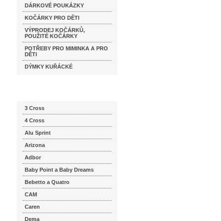
DÁRKOVÉ POUKÁZKY
KOČÁRKY PRO DĚTI
VÝPRODEJ KOČÁRKŮ,
POUŽITÉ KOČÁRKY
POTŘEBY PRO MIMINKA A PRO
DĚTI
DÝMKY KUŘÁCKÉ
Katalog značek
3 Cross
4 Cross
Alu Sprint
Arizona
Adbor
Baby Point a Baby Dreams
Bebetto a Quatro
CAM
Caren
Dema