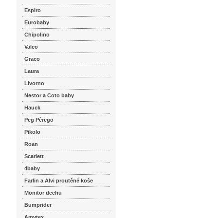
Espiro
Eurobaby
Chipolino
Valco
Graco
Laura
Livorno
Nestor a Coto baby
Hauck
Peg Pérego
Pikolo
Roan
Scarlett
4baby
Farlin a Alvi proutěné koše
Monitor dechu
Bumprider
Amytex