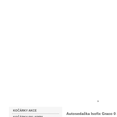
Homepage
Obchodní podmínky
Prodejna kočárků
Dárkové p
Katalog zboží
Kočárky NEC
»
AUTOSEDA
KOČÁRKY AKCE
Autosedačka Isofix Graco 0 
Autosedačka Isofix Graco 0 