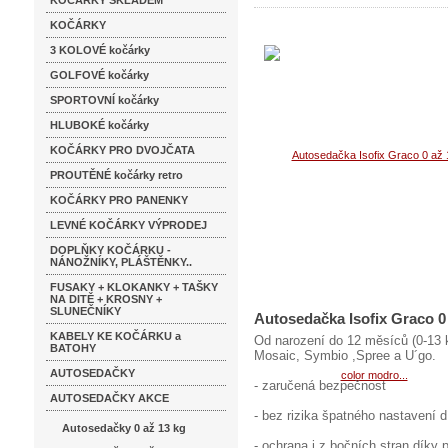
KOČÁRKY SKLADEM
KOČÁRKY
3 KOLOVÉ kočárky
GOLFOVÉ kočárky
SPORTOVNÍ kočárky
HLUBOKÉ kočárky
KOČÁRKY PRO DVOJČATA
PROUTĚNÉ kočárky retro
KOČÁRKY PRO PANENKY
LEVNÉ KOČÁRKY VÝPRODEJ
DOPLŇKY KOČÁRKU -
NÁNOŽNÍKY, PLÁŠTĚNKY..
FUSAKY + KLOKANKY + TAŠKY
NA DITĚ + KROSNY +
SLUNEČNÍKY
Autosedačka Isofix Graco 0
KABELY KE KOČÁRKU a
Od narození do 12 měsíců (0-13 
BATOHY
Mosaic, Symbio ,Spree a U´go.
AUTOSEDAČKY
- zaručená bezpečnost
AUTOSEDAČKY AKCE
- bez rizika špatného nastavení d
Autosedačky 0 až 13 kg
- ochrana i z bočních stran díky