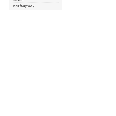
Ionizátory vody
seznam.cz