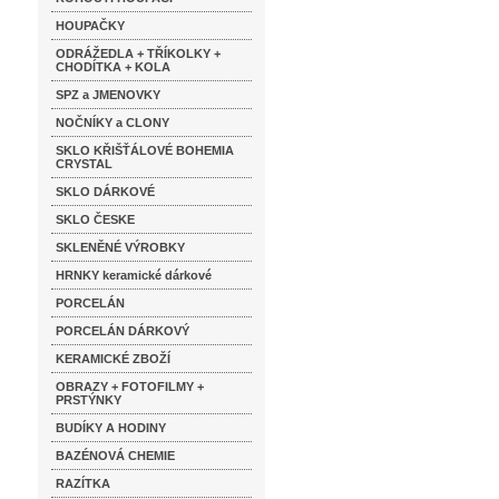
HOUPAČKY
ODRÁŽEDLA + TŘÍKOLKY +
CHODÍTKA + KOLA
SPZ a JMENOVKY
NOČNÍKY a CLONY
SKLO KŘIŠŤÁLOVÉ BOHEMIA
CRYSTAL
SKLO DÁRKOVÉ
SKLO ČESKE
SKLENĚNÉ VÝROBKY
HRNKY keramické dárkové
PORCELÁN
PORCELÁN DÁRKOVÝ
KERAMICKÉ ZBOŽÍ
OBRAZY + FOTOFILMY +
PRSTÝNKY
BUDÍKY A HODINY
BAZÉNOVÁ CHEMIE
RAZÍTKA