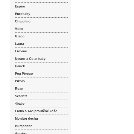
Espiro
Eurobaby
Chipolino
Valco
Graco
Laura
Livorno
Nestor a Coto baby
Hauck
Peg Pérego
Pikolo
Roan
Scarlett
4baby
Farlin a Alvi proutěné koše
Monitor dechu
Bumprider
Amytex