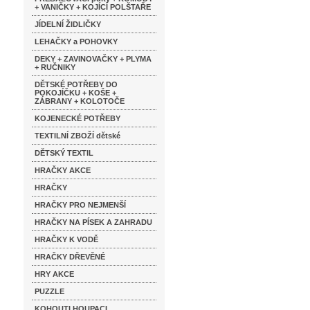
+ VANIČKY + KOJÍCÍ POLŠTAŘE
JÍDELNÍ ŽIDLIČKY
LEHAČKY a POHOVKY
DEKY + ZAVINOVAČKY + PLYMA
+ RUČNIKY
DĚTSKÉ POTŘEBY DO
POKOJÍČKU + KOŠE +
ZÁBRANY + KOLOTOČE
KOJENECKÉ POTŘEBY
TEXTILNÍ ZBOŽÍ dětské
DĚTSKÝ TEXTIL
HRAČKY AKCE
HRAČKY
HRAČKY PRO NEJMENŠÍ
HRAČKY NA PÍSEK A ZAHRADU
HRAČKY K VODĚ
HRAČKY DŘEVĚNÉ
HRY AKCE
PUZZLE
KOHOUTI HOUPACI