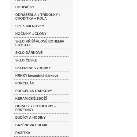
HOUPAČKY
ODRÁŽEDLA + TŘÍKOLKY +
CHODÍTKA + KOLA
SPZ a JMENOVKY
NOČNÍKY a CLONY
SKLO KŘIŠŤÁLOVÉ BOHEMIA
CRYSTAL
SKLO DÁRKOVÉ
SKLO ČESKE
SKLENĚNÉ VÝROBKY
HRNKY keramické dárkové
PORCELÁN
PORCELÁN DÁRKOVÝ
KERAMICKÉ ZBOŽÍ
OBRAZY + FOTOFILMY +
PRSTÝNKY
BUDÍKY A HODINY
BAZÉNOVÁ CHEMIE
RAZÍTKA