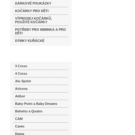
DÁRKOVÉ POUKÁZKY
KOČÁRKY PRO DĚTI
VÝPRODEJ KOČÁRKŮ,
POUŽITÉ KOČÁRKY
POTŘEBY PRO MIMINKA A PRO
DĚTI
DÝMKY KUŘÁCKÉ
Katalog značek
3 Cross
4 Cross
Alu Sprint
Arizona
Adbor
Baby Point a Baby Dreams
Bebetto a Quatro
CAM
Caren
Dema