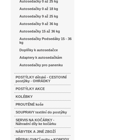
Autosedačky 0 až 25 kg
Autosedačky 0 až 18 kg
Autosedačky 9 až 25 kg
Autosedačky 9 až 36 kg
Autosedačky 15 až 36 kg
Autosedačky Podsedáky 15 - 36
kg
Doplňky k autosedačce
Adaptery k autosedačkám
Autosedačky pro panenku
POSTÝLKY dětské - CESTOVNÍ
postýlky - OHRÁDKY
POSTÝLKY AKCE
KOLÉBKY
PROUTĚNÉ koše
SOUPRAVY textilní do postýlky
SERVIS NA KOČÁRKY -
Náhradní díly ke kočárku
NÁBYTEK A JINÉ ZBOŽÍ
PŘEBALOVACÍ pulty + KOMODY