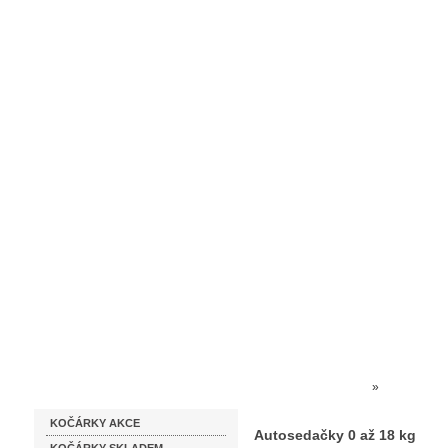
Homepage
Obchodní podmínky
Prodejna kočárků
Dárkové p
Katalog zboží
Kočárky NEC
»
AUTOSEDA
KOČÁRKY AKCE
Autosedačky 0 až 18 kg