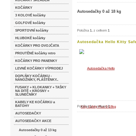
KOČÁRKY SKLADEM
KOČÁRKY
Autosedačky 0 až 18 kg
3 KOLOVÉ kočárky
GOLFOVÉ kočárky
SPORTOVNÍ kočárky
Položka
1.
z celkem
1
HLUBOKÉ kočárky
Autosedačka Hello Kitty Safe
KOČÁRKY PRO DVOJČATA
PROUTĚNÉ kočárky retro
KOČÁRKY PRO PANENKY
LEVNÉ KOČÁRKY VÝPRODEJ
DOPLŇKY KOČÁRKU -
NÁNOŽNÍKY, PLÁŠTĚNKY..
FUSAKY + KLOKANKY + TAŠKY
NA DITĚ + KROSNY +
SLUNEČNÍKY
KABELY KE KOČÁRKU a
BATOHY
Položka
1.
z celkem
1
AUTOSEDAČKY
AUTOSEDAČKY AKCE
Autosedačky 0 až 13 kg