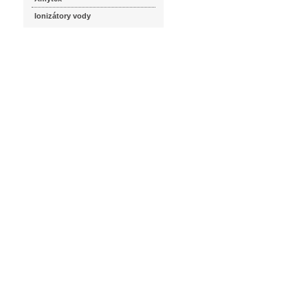
Ionizátory vody
seznam.cz