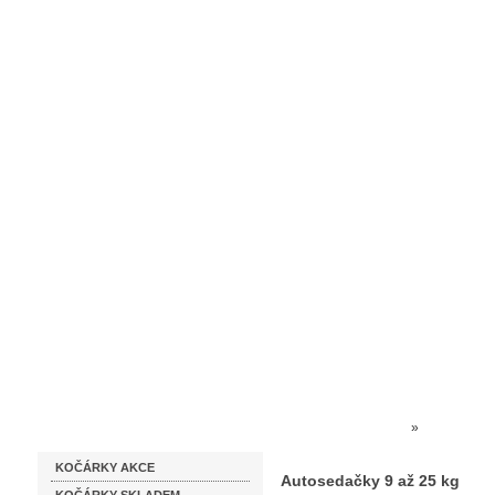
Homepage
Obchodní podmínky
Prodejna kočárků
Dárkové p
Katalog zboží
Kočárky NEC
»
AUTOSEDA
KOČÁRKY AKCE
Autosedačky 9 až 25 kg