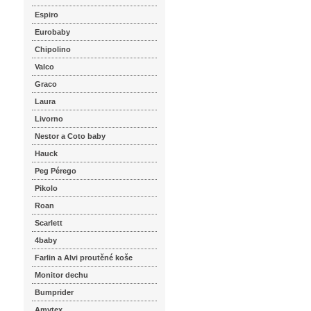
Espiro
Eurobaby
Chipolino
Valco
Graco
Laura
Livorno
Nestor a Coto baby
Hauck
Peg Pérego
Pikolo
Roan
Scarlett
4baby
Farlin a Alvi proutěné koše
Monitor dechu
Bumprider
Amytex