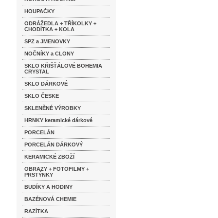
HOUPAČKY
ODRÁŽEDLA + TŘÍKOLKY +
CHODÍTKA + KOLA
SPZ a JMENOVKY
NOČNÍKY a CLONY
SKLO KŘIŠŤÁLOVÉ BOHEMIA
CRYSTAL
SKLO DÁRKOVÉ
SKLO ČESKE
SKLENĚNÉ VÝROBKY
HRNKY keramické dárkové
PORCELÁN
PORCELÁN DÁRKOVÝ
KERAMICKÉ ZBOŽÍ
OBRAZY + FOTOFILMY +
PRSTÝNKY
BUDÍKY A HODINY
BAZÉNOVÁ CHEMIE
RAZÍTKA