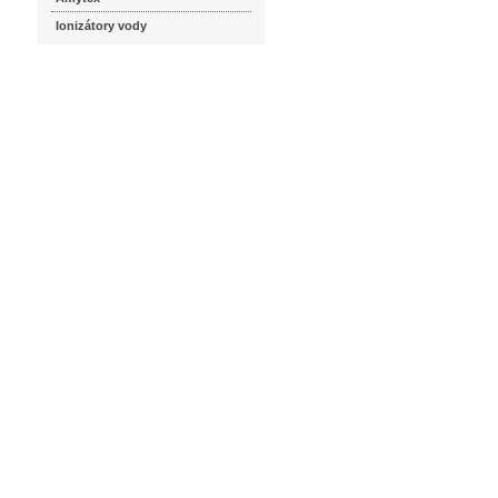
Ionizátory vody
seznam.cz