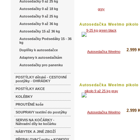
Autosedačky 0 až 25 kg
Koupi
Autosedačky 0 až 18 kg
Detai
Autosedačky 9 až 25 kg
Autosedačky 9 až 36 kg
Autosedačka Weelmo pikolo
až...
Autosedačky 15 až 36 kg
Autosedačky Podsedáky 15 - 36
kg
2.999 
Doplňky k autosedačce
Adaptery k autosedačkám
Koupi
Autosedačky pro panenku
Detai
POSTÝLKY dětské - CESTOVNÍ
postýlky - OHRÁDKY
Autosedačka Weelmo pikolo
POSTÝLKY AKCE
až...
KOLÉBKY
PROUTĚNÉ koše
2.999 
SOUPRAVY textilní do postýlky
SERVIS NA KOČÁRKY -
Koupi
Náhradní díly ke kočárku
Detai
NÁBYTEK A JINÉ ZBOŽÍ
PŘEBALOVACÍ pulty + KOMODY