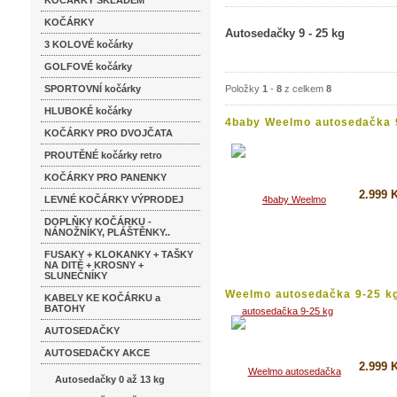
KOČÁRKY SKLADEM
KOČÁRKY
Autosedačky 9 - 25 kg
3 KOLOVÉ kočárky
GOLFOVÉ kočárky
SPORTOVNÍ kočárky
Položky
1
-
8
z celkem
8
HLUBOKÉ kočárky
4baby Weelmo autosedačka 
KOČÁRKY PRO DVOJČATA
kg...
PROUTĚNÉ kočárky retro
KOČÁRKY PRO PANENKY
2.999 
LEVNÉ KOČÁRKY VÝPRODEJ
DOPLŇKY KOČÁRKU -
Koupi
NÁNOŽNÍKY, PLÁŠTĚNKY..
Detai
FUSAKY + KLOKANKY + TAŠKY
NA DITĚ + KROSNY +
SLUNEČNÍKY
Weelmo autosedačka 9-25 k
KABELY KE KOČÁRKU a
green...
BATOHY
AUTOSEDAČKY
AUTOSEDAČKY AKCE
2.999 
Autosedačky 0 až 13 kg