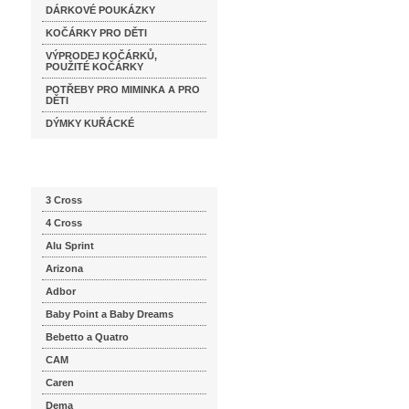
DÁRKOVÉ POUKÁZKY
KOČÁRKY PRO DĚTI
VÝPRODEJ KOČÁRKŮ,
POUŽITÉ KOČÁRKY
POTŘEBY PRO MIMINKA A PRO
DĚTI
DÝMKY KUŘÁCKÉ
Katalog značek
3 Cross
4 Cross
Alu Sprint
Arizona
Adbor
Baby Point a Baby Dreams
Bebetto a Quatro
CAM
Caren
Dema