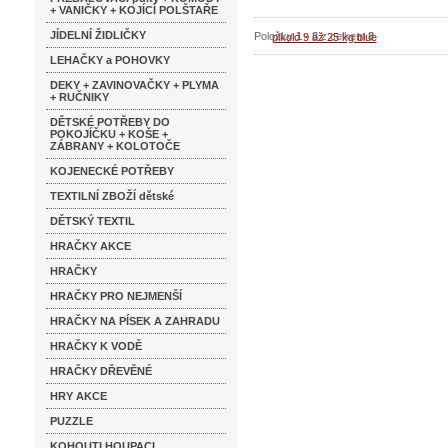
+ VANIČKY + KOJÍCÍ POLŠTAŘE
JÍDELNÍ ŽIDLIČKY
Položky
1
-
8
z celkem
8
LEHAČKY a POHOVKY
DEKY + ZAVINOVAČKY + PLYMA
+ RUČNIKY
DĚTSKÉ POTŘEBY DO
POKOJÍČKU + KOŠE +
ZÁBRANY + KOLOTOČE
KOJENECKÉ POTŘEBY
TEXTILNÍ ZBOŽÍ dětské
DĚTSKÝ TEXTIL
HRAČKY AKCE
HRAČKY
HRAČKY PRO NEJMENŠÍ
HRAČKY NA PÍSEK A ZAHRADU
HRAČKY K VODĚ
HRAČKY DŘEVĚNÉ
HRY AKCE
PUZZLE
KOHOUTI HOUPACI