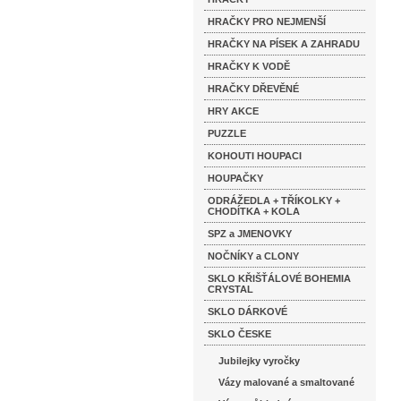
HRAČKY PRO NEJMENŠÍ
HRAČKY NA PÍSEK A ZAHRADU
HRAČKY K VODĚ
HRAČKY DŘEVĚNÉ
HRY AKCE
PUZZLE
KOHOUTI HOUPACI
HOUPAČKY
ODRÁŽEDLA + TŘÍKOLKY +
CHODÍTKA + KOLA
SPZ a JMENOVKY
NOČNÍKY a CLONY
SKLO KŘIŠŤÁLOVÉ BOHEMIA
CRYSTAL
SKLO DÁRKOVÉ
SKLO ČESKE
Jubilejky vyročky
Vázy malované a smaltované