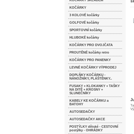
KOČÁRKY SKLADEM
s
KOČÁRKY
3 KOLOVÉ kočárky
GOLFOVÉ kočárky
SPORTOVNÍ kočárky
HLUBOKÉ kočárky
KOČÁRKY PRO DVOJČATA
PROUTĚNÉ kočárky retro
KOČÁRKY PRO PANENKY
LEVNÉ KOČÁRKY VÝPRODEJ
DOPLŇKY KOČÁRKU -
NÁNOŽNÍKY, PLÁŠTĚNKY..
FUSAKY + KLOKANKY + TAŠKY
NA DITĚ + KROSNY +
SLUNEČNÍKY
J
KABELY KE KOČÁRKU a
BATOHY
Ta
Vý
AUTOSEDAČKY
AUTOSEDAČKY AKCE
POSTÝLKY dětské - CESTOVNÍ
postýlky - OHRÁDKY