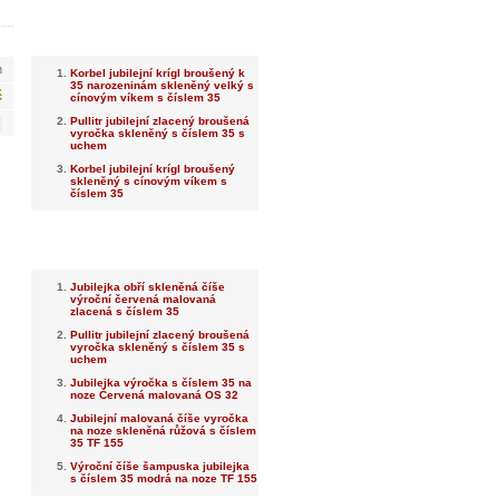
Nejnovější
m
Korbel jubilejní krígl broušený k
35 narozeninám skleněný velký s
č
cínovým víkem s číslem 35
Pullitr jubilejní zlacený broušená
vyročka skleněný s číslem 35 s
uchem
Korbel jubilejní krígl broušený
skleněný s cínovým víkem s
číslem 35
Nejprodávanější
Jubilejka obří skleněná číše
výroční červená malovaná
zlacená s číslem 35
Pullitr jubilejní zlacený broušená
vyročka skleněný s číslem 35 s
uchem
Jubilejka výročka s číslem 35 na
noze Červená malovaná OS 32
Jubilejní malovaná číše vyročka
na noze skleněná růžová s číslem
35 TF 155
Výroční číše šampuska jubilejka
s číslem 35 modrá na noze TF 155