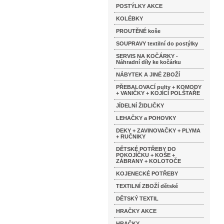
POSTÝLKY AKCE
KOLÉBKY
PROUTĚNÉ koše
SOUPRAVY textilní do postýlky
SERVIS NA KOČÁRKY -
Náhradní díly ke kočárku
NÁBYTEK A JINÉ ZBOŽÍ
PŘEBALOVACÍ pulty + KOMODY
+ VANIČKY + KOJÍCÍ POLŠTAŘE
JÍDELNÍ ŽIDLIČKY
LEHAČKY a POHOVKY
DEKY + ZAVINOVAČKY + PLYMA
+ RUČNIKY
DĚTSKÉ POTŘEBY DO
POKOJÍČKU + KOŠE +
ZÁBRANY + KOLOTOČE
KOJENECKÉ POTŘEBY
TEXTILNÍ ZBOŽÍ dětské
DĚTSKÝ TEXTIL
HRAČKY AKCE
HRAČKY