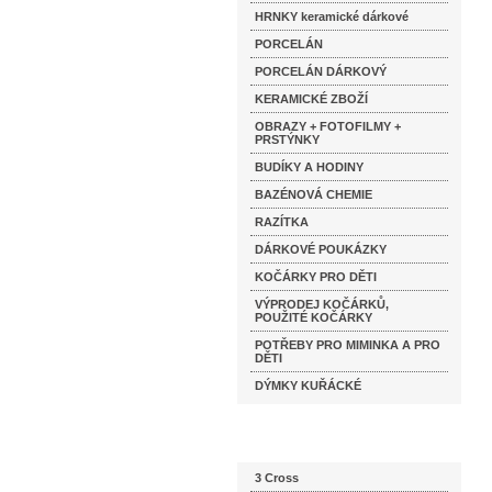
HRNKY keramické dárkové
PORCELÁN
PORCELÁN DÁRKOVÝ
KERAMICKÉ ZBOŽÍ
OBRAZY + FOTOFILMY +
PRSTÝNKY
BUDÍKY A HODINY
BAZÉNOVÁ CHEMIE
RAZÍTKA
DÁRKOVÉ POUKÁZKY
KOČÁRKY PRO DĚTI
VÝPRODEJ KOČÁRKŮ,
POUŽITÉ KOČÁRKY
POTŘEBY PRO MIMINKA A PRO
DĚTI
DÝMKY KUŘÁCKÉ
Katalog značek
3 Cross