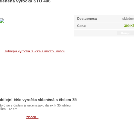
kleněná výročka STO 406
STO 406
Dostupnost:
sklade
Cena:
399 K
ubilejní číše vyročka skleněná s číslem 35
to číše s číslem je určena jako dárek k 35 jubileu.
ška : 12 cm