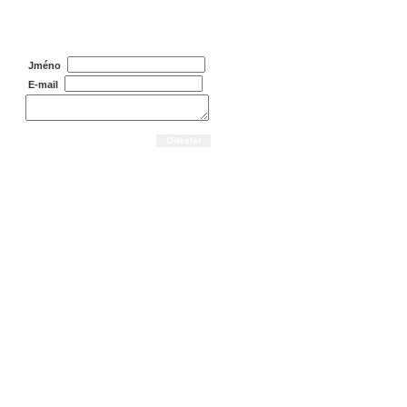
Dotaz na prodejce
Jméno
E-mail