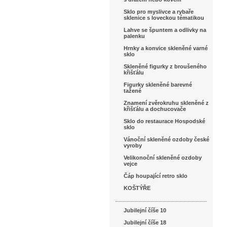
Sklo pro myslivce a rybaře
sklenice s loveckou tématikou
Lahve se špuntem a odlivky na
palenku
Hrnky a konvice skleněné varné
sklo
Skleněné figurky z broušeného
křišťálu
Figurky skleněné barevné
tažené
Znamení zvěrokruhu skleněné z
křišťálu a dochucovače
Sklo do restaurace Hospodské
sklo
Vánoční skleněné ozdoby české
vyroby
Velikonoční skleněné ozdoby
vejce
Čáp houpající retro sklo
KOŠTÝŘE
Jubilejní číše 10
Jubilejní číše 18