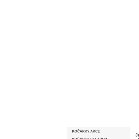
Homepage
Obchodní podmínky
Katalog zboží
KOČÁRKY AKCE
J