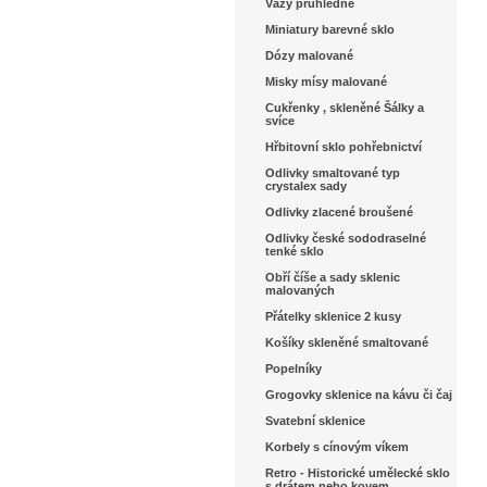
Vázy průhledné
Miniatury barevné sklo
Dózy malované
Misky mísy malované
Cukřenky , skleněné Šálky a
svíce
Hřbitovní sklo pohřebnictví
Odlivky smaltované typ
crystalex sady
Odlivky zlacené broušené
Odlivky české sododraselné
tenké sklo
Obří číše a sady sklenic
malovaných
Přátelky sklenice 2 kusy
Košíky skleněné smaltované
Popelníky
Grogovky sklenice na kávu či čaj
Svatební sklenice
Korbely s cínovým víkem
Retro - Historické umělecké sklo
s drátem nebo kovem