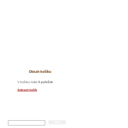
t
Obsah košíku
V košíku máte
0 položek
Zobrazit košík
Hledání
čka