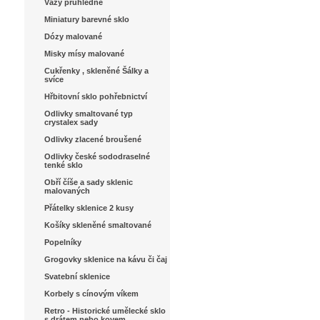
Vázy průhledné
Miniatury barevné sklo
Dózy malované
Misky mísy malované
Cukřenky , skleněné Šálky a
svíce
Hřbitovní sklo pohřebnictví
Odlivky smaltované typ
crystalex sady
Odlivky zlacené broušené
Odlivky české sododraselné
tenké sklo
Obří číše a sady sklenic
malovaných
Přátelky sklenice 2 kusy
Košíky skleněné smaltované
Popelníky
Grogovky sklenice na kávu či čaj
Svatební sklenice
Korbely s cínovým víkem
Retro - Historické umělecké sklo
s drátem nebo kovem