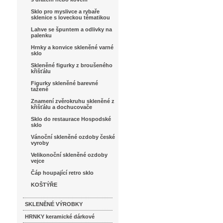
Sklo pro myslivce a rybaře
sklenice s loveckou tématikou
Lahve se špuntem a odlivky na
palenku
Hrnky a konvice skleněné varné
sklo
Skleněné figurky z broušeného
křišťálu
Figurky skleněné barevné
tažené
Znamení zvěrokruhu skleněné z
křišťálu a dochucovače
Sklo do restaurace Hospodské
sklo
Vánoční skleněné ozdoby české
vyroby
Velikonoční skleněné ozdoby
vejce
Čáp houpající retro sklo
KOŠTÝŘE
SKLENĚNÉ VÝROBKY
HRNKY keramické dárkové