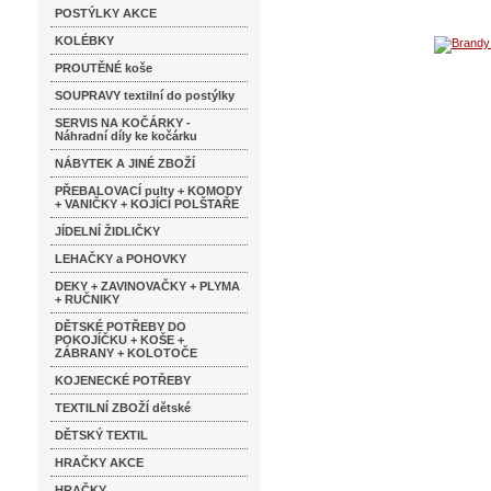
POSTÝLKY AKCE
KOLÉBKY
PROUTĚNÉ koše
SOUPRAVY textilní do postýlky
SERVIS NA KOČÁRKY -
Náhradní díly ke kočárku
NÁBYTEK A JINÉ ZBOŽÍ
PŘEBALOVACÍ pulty + KOMODY
+ VANIČKY + KOJÍCÍ POLŠTAŘE
JÍDELNÍ ŽIDLIČKY
LEHAČKY a POHOVKY
DEKY + ZAVINOVAČKY + PLYMA
+ RUČNIKY
DĚTSKÉ POTŘEBY DO
POKOJÍČKU + KOŠE +
ZÁBRANY + KOLOTOČE
KOJENECKÉ POTŘEBY
TEXTILNÍ ZBOŽÍ dětské
DĚTSKÝ TEXTIL
HRAČKY AKCE
HRAČKY