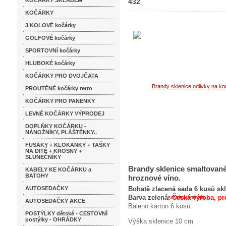
KOČÁRKY SKLADEM
432
KOČÁRKY
3 KOLOVÉ kočárky
GOLFOVÉ kočárky
SPORTOVNÍ kočárky
HLUBOKÉ kočárky
KOČÁRKY PRO DVOJČATA
PROUTĚNÉ kočárky retro
KOČÁRKY PRO PANENKY
LEVNÉ KOČÁRKY VÝPRODEJ
DOPLŇKY KOČÁRKU -
NÁNOŽNÍKY, PLÁŠTĚNKY..
FUSAKY + KLOKANKY + TAŠKY
NA DITĚ + KROSNY +
SLUNEČNÍKY
Brandy sklenice smaltované
KABELY KE KOČÁRKU a
BATOHY
hroznové víno.
AUTOSEDAČKY
Bohatě zlacená sada 6 kusů sk
Barva zelená.
Česká výroba, pr
AUTOSEDAČKY AKCE
Baleno karton 6 kusů.
POSTÝLKY dětské - CESTOVNÍ
postýlky - OHRÁDKY
Výška sklenice 10 cm