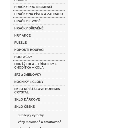
HRAČKY PRO NEJMENŠÍ
HRAČKY NA PÍSEK A ZAHRADU
HRAČKY K VODĚ
HRAČKY DŘEVĚNÉ
HRY AKCE
PUZZLE
KOHOUTI HOUPACI
HOUPAČKY
ODRÁŽEDLA + TŘÍKOLKY +
CHODÍTKA + KOLA
SPZ a JMENOVKY
NOČNÍKY a CLONY
SKLO KŘIŠŤÁLOVÉ BOHEMIA
CRYSTAL
SKLO DÁRKOVÉ
SKLO ČESKE
Jubilejky vyročky
Vázy malované a smaltované