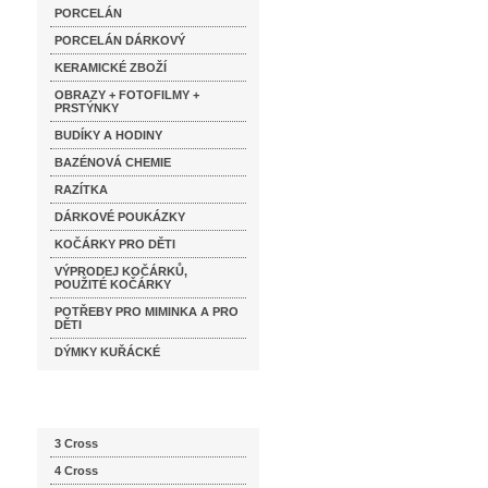
PORCELÁN
PORCELÁN DÁRKOVÝ
KERAMICKÉ ZBOŽÍ
OBRAZY + FOTOFILMY +
PRSTÝNKY
BUDÍKY A HODINY
BAZÉNOVÁ CHEMIE
RAZÍTKA
DÁRKOVÉ POUKÁZKY
KOČÁRKY PRO DĚTI
VÝPRODEJ KOČÁRKŮ,
POUŽITÉ KOČÁRKY
POTŘEBY PRO MIMINKA A PRO
DĚTI
DÝMKY KUŘÁCKÉ
Katalog značek
3 Cross
4 Cross