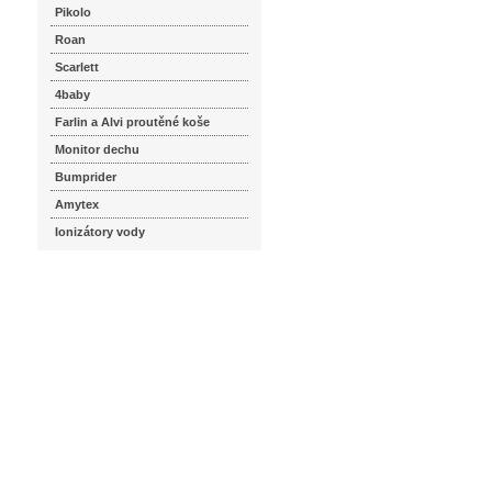
Pikolo
Roan
Scarlett
4baby
Farlin a Alvi proutěné koše
Monitor dechu
Bumprider
Amytex
Ionizátory vody
seznam.cz