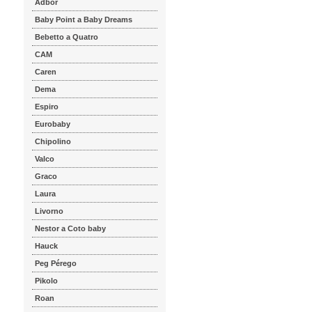
Adbor
Baby Point a Baby Dreams
Bebetto a Quatro
CAM
Caren
Dema
Espiro
Eurobaby
Chipolino
Valco
Graco
Laura
Livorno
Nestor a Coto baby
Hauck
Peg Pérego
Pikolo
Roan