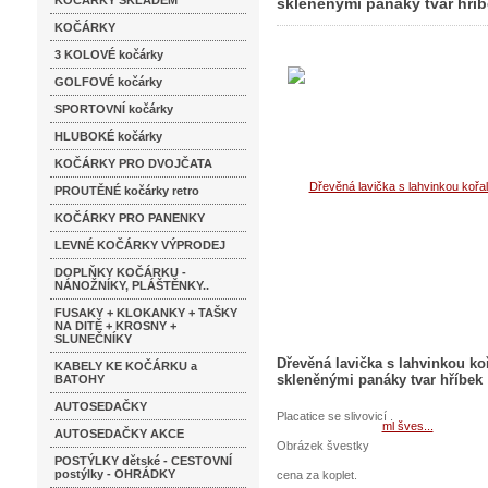
KOČÁRKY SKLADEM
skleněnými panáky tvar hří
KOČÁRKY
skleněnými panáky tvar hříb
3 KOLOVÉ kočárky
GOLFOVÉ kočárky
SPORTOVNÍ kočárky
HLUBOKÉ kočárky
KOČÁRKY PRO DVOJČATA
PROUTĚNÉ kočárky retro
KOČÁRKY PRO PANENKY
LEVNÉ KOČÁRKY VÝPRODEJ
DOPLŇKY KOČÁRKU -
NÁNOŽNÍKY, PLÁŠTĚNKY..
FUSAKY + KLOKANKY + TAŠKY
NA DITĚ + KROSNY +
SLUNEČNÍKY
Dřevěná lavička s lahvinkou ko
KABELY KE KOČÁRKU a
skleněnými panáky tvar hříbek
BATOHY
AUTOSEDAČKY
Placatice se slivovicí .
AUTOSEDAČKY AKCE
Obrázek švestky
POSTÝLKY dětské - CESTOVNÍ
postýlky - OHRÁDKY
cena za koplet.