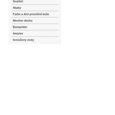
Scarlett
4baby
Farlin a Alvi proutěné koše
Monitor dechu
Bumprider
Amytex
Ionizátory vody
seznam.cz