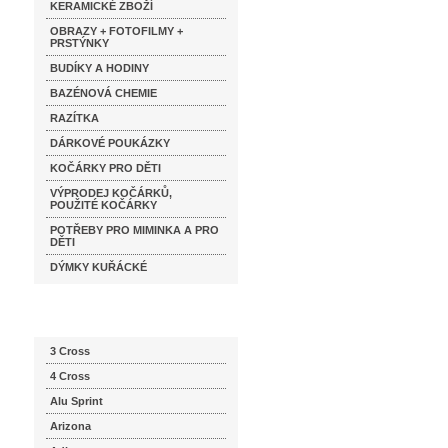
KERAMICKÉ ZBOŽÍ
OBRAZY + FOTOFILMY +
PRSTÝNKY
BUDÍKY A HODINY
BAZÉNOVÁ CHEMIE
RAZÍTKA
DÁRKOVÉ POUKÁZKY
KOČÁRKY PRO DĚTI
VÝPRODEJ KOČÁRKŮ,
POUŽITÉ KOČÁRKY
POTŘEBY PRO MIMINKA A PRO
DĚTI
DÝMKY KUŘÁCKÉ
Katalog značek
3 Cross
4 Cross
Alu Sprint
Arizona