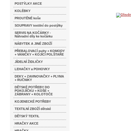
POSTÝLKY AKCE
KOLÉBKY
PROUTĚNÉ koše
SOUPRAVY textilní do postýlky
SERVIS NA KOČÁRKY -
Náhradní díly ke kočárku
NÁBYTEK A JINÉ ZBOŽÍ
PŘEBALOVACÍ pulty + KOMODY
+ VANIČKY + KOJÍCÍ POLŠTAŘE
JÍDELNÍ ŽIDLIČKY
LEHAČKY a POHOVKY
DEKY + ZAVINOVAČKY + PLYMA
+ RUČNIKY
DĚTSKÉ POTŘEBY DO
POKOJÍČKU + KOŠE +
ZÁBRANY + KOLOTOČE
KOJENECKÉ POTŘEBY
TEXTILNÍ ZBOŽÍ dětské
DĚTSKÝ TEXTIL
HRAČKY AKCE
HRAČKY