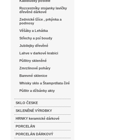
Kadibudky postele
Rozcestníky stojanky lavičky
dřevěné dárkové
Zednické lžíce , prkýnka a
podnosy
Věšáky a Lehátka
Střechy a psí boudy
Jubilejky dřevěné
Lahve v darkové krabici
Půllitry skleněné
Zmrzlinové poháry
Barevné sklenice
Whisky sklo a Štamprdlata čiré
Půllitr a džbánky akty
SKLO ČESKE
SKLENĚNÉ VÝROBKY
HRNKY keramické dárkové
PORCELÁN
PORCELÁN DÁRKOVÝ