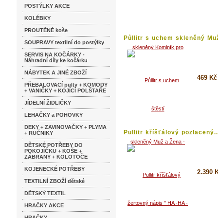
Koupi
POSTÝLKY AKCE
Detai
KOLÉBKY
PROUTĚNÉ koše
Půllitr s uchem skleněný Muž
SOUPRAVY textilní do postýlky
SERVIS NA KOČÁRKY -
Náhradní díly ke kočárku
NÁBYTEK A JINÉ ZBOŽÍ
469 Kč
PŘEBALOVACÍ pulty + KOMODY
+ VANIČKY + KOJÍCÍ POLŠTAŘE
Koupi
JÍDELNÍ ŽIDLIČKY
Detai
LEHAČKY a POHOVKY
DEKY + ZAVINOVAČKY + PLYMA
Pullitr kříšťálový pozlacený..
+ RUČNIKY
DĚTSKÉ POTŘEBY DO
POKOJÍČKU + KOŠE +
ZÁBRANY + KOLOTOČE
KOJENECKÉ POTŘEBY
2.390 
TEXTILNÍ ZBOŽÍ dětské
Koupi
DĚTSKÝ TEXTIL
Detai
HRAČKY AKCE
HRAČKY