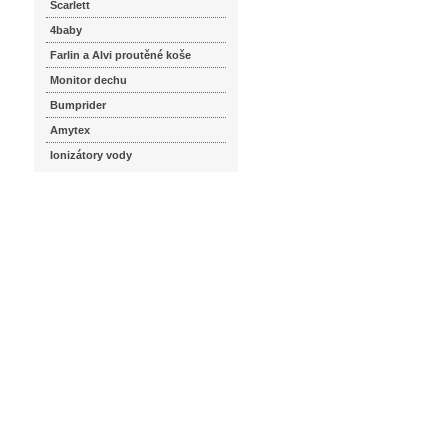
Scarlett
4baby
Farlin a Alvi proutěné koše
Monitor dechu
Bumprider
Amytex
Ionizátory vody
seznam.cz