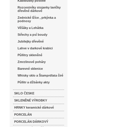
Kadibudky postele
Rozcestníky stojanky lavičky
dřevěné dárkové
Zednické lžíce , prkýnka a
podnosy
Věšáky a Lehátka
Střechy a psí boudy
Jubilejky dřevěné
Lahve v darkové krabici
Půllitry skleněné
Zmrzlinové poháry
Barevné sklenice
Whisky sklo a Štamprdlata čiré
Půllitr a džbánky akty
SKLO ČESKE
SKLENĚNÉ VÝROBKY
HRNKY keramické dárkové
PORCELÁN
PORCELÁN DÁRKOVÝ