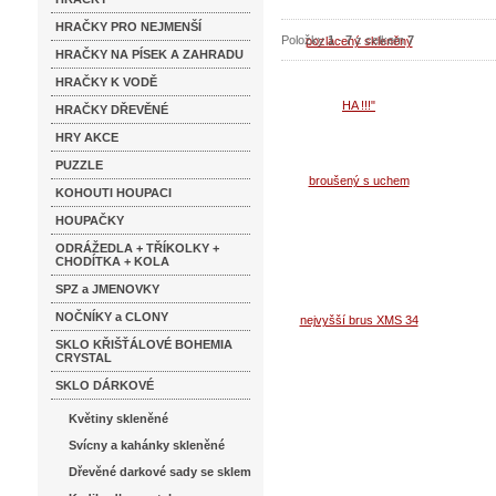
HRAČKY PRO NEJMENŠÍ
Položky
1
-
7
z celkem
7
HRAČKY NA PÍSEK A ZAHRADU
HRAČKY K VODĚ
HRAČKY DŘEVĚNÉ
HRY AKCE
PUZZLE
KOHOUTI HOUPACI
HOUPAČKY
ODRÁŽEDLA + TŘÍKOLKY +
CHODÍTKA + KOLA
SPZ a JMENOVKY
NOČNÍKY a CLONY
SKLO KŘIŠŤÁLOVÉ BOHEMIA
CRYSTAL
SKLO DÁRKOVÉ
Květiny skleněné
Svícny a kahánky skleněné
Dřevěné darkové sady se sklem