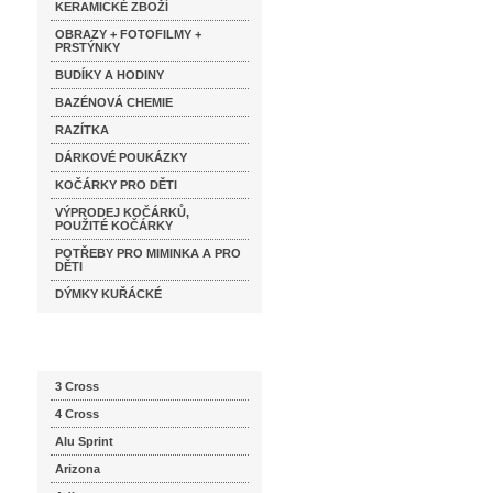
KERAMICKÉ ZBOŽÍ
OBRAZY + FOTOFILMY +
PRSTÝNKY
BUDÍKY A HODINY
BAZÉNOVÁ CHEMIE
RAZÍTKA
DÁRKOVÉ POUKÁZKY
KOČÁRKY PRO DĚTI
VÝPRODEJ KOČÁRKŮ,
POUŽITÉ KOČÁRKY
POTŘEBY PRO MIMINKA A PRO
DĚTI
DÝMKY KUŘÁCKÉ
Katalog značek
3 Cross
4 Cross
Alu Sprint
Arizona