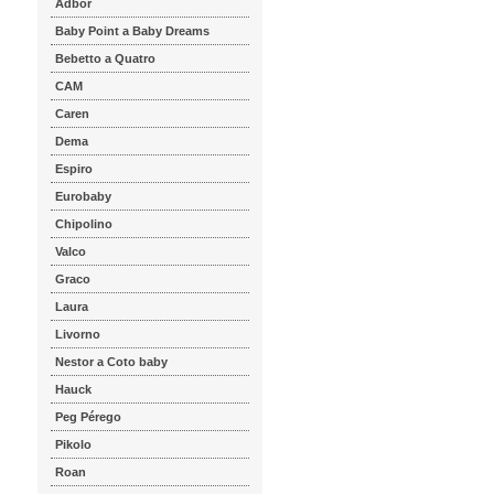
Adbor
Baby Point a Baby Dreams
Bebetto a Quatro
CAM
Caren
Dema
Espiro
Eurobaby
Chipolino
Valco
Graco
Laura
Livorno
Nestor a Coto baby
Hauck
Peg Pérego
Pikolo
Roan