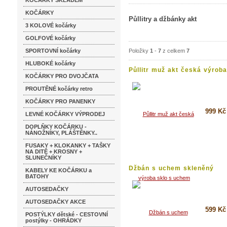
KOČÁRKY SKLADEM
KOČÁRKY
Půllitry a džbánky akt
3 KOLOVÉ kočárky
GOLFOVÉ kočárky
SPORTOVNÍ kočárky
Položky
1
-
7
z celkem
7
HLUBOKÉ kočárky
Půllitr muž akt česká výroba.
KOČÁRKY PRO DVOJČATA
PROUTĚNÉ kočárky retro
KOČÁRKY PRO PANENKY
999 Kč
LEVNÉ KOČÁRKY VÝPRODEJ
DOPLŇKY KOČÁRKU -
Koupi
NÁNOŽNÍKY, PLÁŠTĚNKY..
Detai
FUSAKY + KLOKANKY + TAŠKY
NA DITĚ + KROSNY +
SLUNEČNÍKY
Džbán s uchem skleněný
KABELY KE KOČÁRKU a
Kominík...
BATOHY
AUTOSEDAČKY
AUTOSEDAČKY AKCE
599 Kč
POSTÝLKY dětské - CESTOVNÍ
postýlky - OHRÁDKY