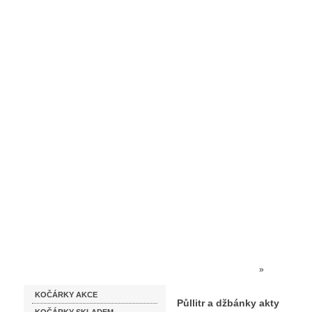
Homepage
Obchodní podmínky
Prodejna kočárků
Dárkové p
Katalog zboží
Kočárky NEC
»
SKLO DÁR
KOČÁRKY AKCE
Půllitr a džbánky akty