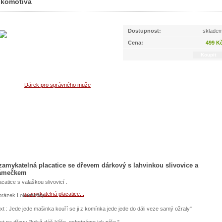
okomotiva
lokomotiva
Dostupnost:
sklade
Cena:
499 K
zamykatelná placatice se dřevem dárkový s lahvinkou slivovice a
ámečkem
acatice s valaškou slivovicí .
rázek Lokomotivy
xt : Jede jede mašinka kouří se ji z komínka jede jede do dáli veze samý ožraly"