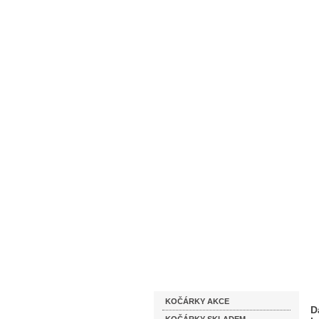
Homepage
Obchodní podmínky
Katalog zboží
KOČÁRKY AKCE
D