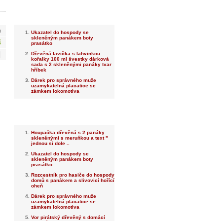
Nejnovější
m
Ukazatel do hospody se
skleněným panákem boty
č
prasátko
Dřevěná lavička s lahvinkou
kořalky 100 ml švestky dárková
sada s 2 skleněnými panáky tvar
hříbek
Dárek pro správného muže
uzamykatelná placatice se
zámkem lokomotiva
Nejprodávanější
Houpačka dřevěná s 2 panáky
skleněnými s meruňkou a text "
jednou si dole ..
Ukazatel do hospody se
skleněným panákem boty
prasátko
Rozcestník pro hasiče do hospody
domů s panákem a slivovicí hořící
oheň
Dárek pro správného muže
uzamykatelná placatice se
zámkem lokomotiva
Vor pirátský dřevěný s domácí