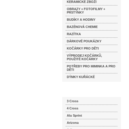
KERAMICKÉ ZBOŽÍ
OBRAZY + FOTOFILMY +
PRSTÝNKY
BUDÍKY A HODINY
BAZÉNOVÁ CHEMIE
RAZÍTKA
DÁRKOVÉ POUKÁZKY
KOČÁRKY PRO DĚTI
VÝPRODEJ KOČÁRKŮ,
POUŽITÉ KOČÁRKY
POTŘEBY PRO MIMINKA A PRO
DĚTI
DÝMKY KUŘÁCKÉ
Katalog značek
3 Cross
4 Cross
Alu Sprint
Arizona