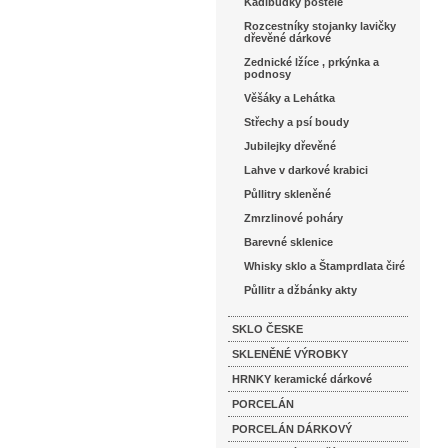
Kadibudky postele
Rozcestníky stojanky lavičky
dřevěné dárkové
Zednické lžíce , prkýnka a
podnosy
Věšáky a Lehátka
Střechy a psí boudy
Jubilejky dřevěné
Lahve v darkové krabici
Půllitry skleněné
Zmrzlinové poháry
Barevné sklenice
Whisky sklo a Štamprdlata čiré
Půllitr a džbánky akty
SKLO ČESKE
SKLENĚNÉ VÝROBKY
HRNKY keramické dárkové
PORCELÁN
PORCELÁN DÁRKOVÝ