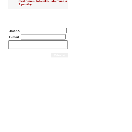
medicínou - lahvinkou slivovice a
2 panáky
Dotaz na prodejce
Jméno
E-mail