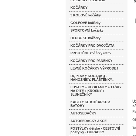
KOČÁRKY SKLADEM
l
KOČÁRKY
3 KOLOVÉ kočárky
GOLFOVÉ kočárky
SPORTOVNÍ kočárky
HLUBOKÉ kočárky
KOČÁRKY PRO DVOJČATA
PROUTĚNÉ kočárky retro
KOČÁRKY PRO PANENKY
LEVNÉ KOČÁRKY VÝPRODEJ
DOPLŇKY KOČÁRKU -
NÁNOŽNÍKY, PLÁŠTĚNKY..
FUSAKY + KLOKANKY + TAŠKY
NA DITĚ + KROSNY +
SLUNEČNÍKY
U
KABELY KE KOČÁRKU a
z
BATOHY
Pl
AUTOSEDAČKY
Ob
AUTOSEDAČKY AKCE
Te
POSTÝLKY dětské - CESTOVNÍ
postýlky - OHRÁDKY