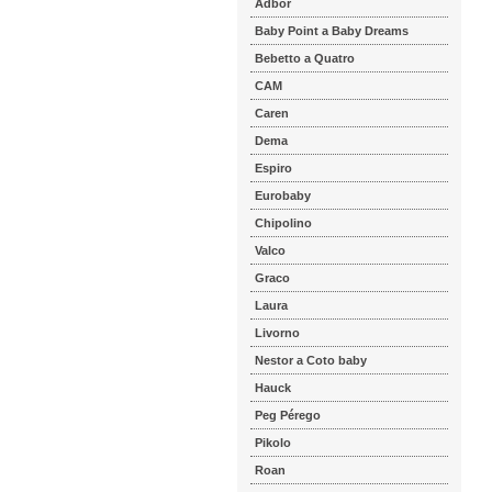
Adbor
Baby Point a Baby Dreams
Bebetto a Quatro
CAM
Caren
Dema
Espiro
Eurobaby
Chipolino
Valco
Graco
Laura
Livorno
Nestor a Coto baby
Hauck
Peg Pérego
Pikolo
Roan