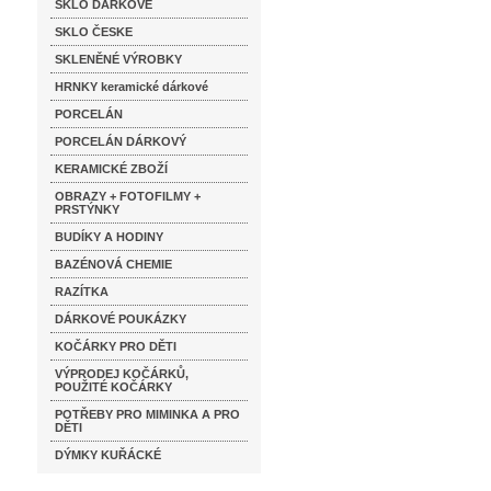
SKLO DÁRKOVÉ
SKLO ČESKE
SKLENĚNÉ VÝROBKY
HRNKY keramické dárkové
PORCELÁN
PORCELÁN DÁRKOVÝ
KERAMICKÉ ZBOŽÍ
OBRAZY + FOTOFILMY +
PRSTÝNKY
BUDÍKY A HODINY
BAZÉNOVÁ CHEMIE
RAZÍTKA
DÁRKOVÉ POUKÁZKY
KOČÁRKY PRO DĚTI
VÝPRODEJ KOČÁRKŮ,
POUŽITÉ KOČÁRKY
POTŘEBY PRO MIMINKA A PRO
DĚTI
DÝMKY KUŘÁCKÉ