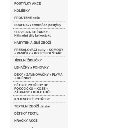
POSTÝLKY AKCE
KOLÉBKY
PROUTĚNÉ koše
SOUPRAVY textilní do postýlky
SERVIS NA KOČÁRKY -
Náhradní díly ke kočárku
NÁBYTEK A JINÉ ZBOŽÍ
PŘEBALOVACÍ pulty + KOMODY
+ VANIČKY + KOJÍCÍ POLŠTAŘE
JÍDELNÍ ŽIDLIČKY
LEHAČKY a POHOVKY
DEKY + ZAVINOVAČKY + PLYMA
+ RUČNIKY
DĚTSKÉ POTŘEBY DO
POKOJÍČKU + KOŠE +
ZÁBRANY + KOLOTOČE
KOJENECKÉ POTŘEBY
TEXTILNÍ ZBOŽÍ dětské
DĚTSKÝ TEXTIL
HRAČKY AKCE