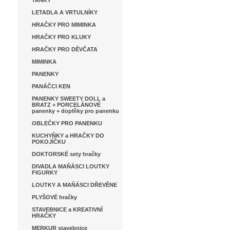
TANKY
LETADLA A VRTULNÍKY
HRAČKY PRO MIMINKA
HRAČKY PRO KLUKY
HRAČKY PRO DĚVČATA
MIMINKA
PANENKY
PANÁČCI KEN
PANENKY SWEETY DOLL a
BRATZ + PORCELÁNOVÉ
panenky + doplňky pro panenku
OBLEČKY PRO PANENKU
KUCHYŇKY a HRAČKY DO
POKOJÍČKU
DOKTORSKÉ sety hračky
DIVADLA MAŇÁSCI LOUTKY
FIGURKY
LOUTKY A MAŇÁSCI DŘEVĚNE
PLYŠOVÉ hračky
STAVEBNICE a KREATIVNÍ
HRAČKY
MERKUR stavebnice