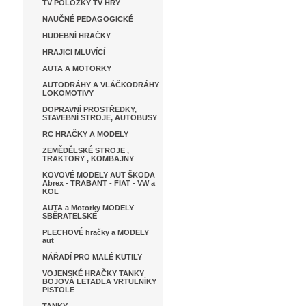
TV POLOŽKY TV HRY
NAUČNÉ PEDAGOGICKÉ
HUDEBNÍ HRAČKY
HRAJICI MLUVÍCÍ
AUTA A MOTORKY
AUTODRÁHY A VLÁČKODRÁHY
LOKOMOTIVY
DOPRAVNÍ PROSTŘEDKY,
STAVEBNÍ STROJE, AUTOBUSY
RC HRAČKY A MODELY
ZEMĚDĚLSKÉ STROJE ,
TRAKTORY , KOMBAJNY
KOVOVÉ MODELY AUT ŠKODA
Abrex - TRABANT - FIAT - VW a
KOL
AUTA a Motorky MODELY
SBĚRATELSKÉ
PLECHOVÉ hračky a MODELY
aut
NÁŘADÍ PRO MALÉ KUTILY
VOJENSKÉ HRAČKY TANKY
BOJOVÁ LETADLA VRTULNÍKY
PISTOLE