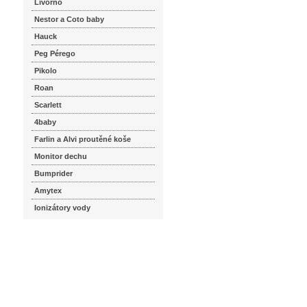
Livorno
Nestor a Coto baby
Hauck
Peg Pérego
Pikolo
Roan
Scarlett
4baby
Farlin a Alvi proutěné koše
Monitor dechu
Bumprider
Amytex
Ionizátory vody
seznam.cz