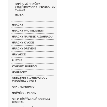
PAPÍROVÉ HRAČKY -
VYSTŘIHOVANKY - PEXESA - 3D
PUZZLE
MIKRO
HRAČKY
HRAČKY PRO NEJMENŠÍ
HRAČKY NA PÍSEK A ZAHRADU
HRAČKY K VODĚ
HRAČKY DŘEVĚNÉ
HRY AKCE
PUZZLE
KOHOUTI HOUPACI
HOUPAČKY
ODRÁŽEDLA + TŘÍKOLKY +
CHODÍTKA + KOLA
SPZ a JMENOVKY
NOČNÍKY a CLONY
SKLO KŘIŠŤÁLOVÉ BOHEMIA
CRYSTAL