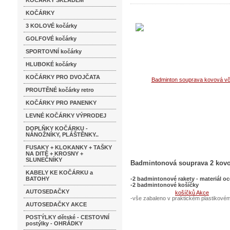
KOČÁRKY SKLADEM
KOČÁRKY
3 KOLOVÉ kočárky
GOLFOVÉ kočárky
SPORTOVNÍ kočárky
HLUBOKÉ kočárky
KOČÁRKY PRO DVOJČATA
PROUTĚNÉ kočárky retro
KOČÁRKY PRO PANENKY
LEVNÉ KOČÁRKY VÝPRODEJ
DOPLŇKY KOČÁRKU -
NÁNOŽNÍKY, PLÁŠTĚNKY..
FUSAKY + KLOKANKY + TAŠKY
NA DITĚ + KROSNY +
SLUNEČNÍKY
Badmintonová souprava 2 kovo
KABELY KE KOČÁRKU a
BATOHY
-2 badmintonové rakety - materiál oc
-2 badmintonové košíčky
AUTOSEDAČKY
-vše zabaleno v praktickém plastikové
AUTOSEDAČKY AKCE
POSTÝLKY dětské - CESTOVNÍ
postýlky - OHRÁDKY