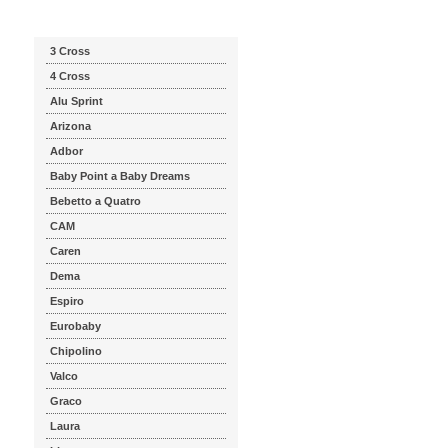
Katalog značek
3 Cross
4 Cross
Alu Sprint
Arizona
Adbor
Baby Point a Baby Dreams
Bebetto a Quatro
CAM
Caren
Dema
Espiro
Eurobaby
Chipolino
Valco
Graco
Laura