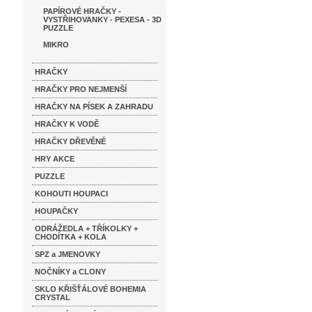
PAPÍROVÉ HRAČKY -
VYSTŘIHOVANKY - PEXESA - 3D
PUZZLE
MIKRO
HRAČKY
HRAČKY PRO NEJMENŠÍ
HRAČKY NA PÍSEK A ZAHRADU
HRAČKY K VODĚ
HRAČKY DŘEVĚNÉ
HRY AKCE
PUZZLE
KOHOUTI HOUPACI
HOUPAČKY
ODRÁŽEDLA + TŘÍKOLKY +
CHODÍTKA + KOLA
SPZ a JMENOVKY
NOČNÍKY a CLONY
SKLO KŘIŠŤÁLOVÉ BOHEMIA
CRYSTAL