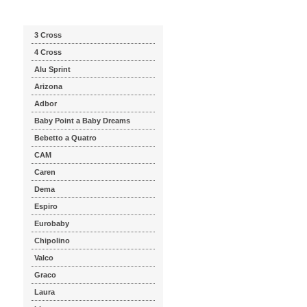
Katalog značek
3 Cross
4 Cross
Alu Sprint
Arizona
Adbor
Baby Point a Baby Dreams
Bebetto a Quatro
CAM
Caren
Dema
Espiro
Eurobaby
Chipolino
Valco
Graco
Laura