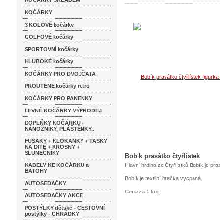
KOČÁRKY SKLADEM
KOČÁRKY
3 KOLOVÉ kočárky
GOLFOVÉ kočárky
SPORTOVNÍ kočárky
HLUBOKÉ kočárky
KOČÁRKY PRO DVOJČATA
PROUTĚNÉ kočárky retro
KOČÁRKY PRO PANENKY
LEVNÉ KOČÁRKY VÝPRODEJ
DOPLŇKY KOČÁRKU -
NÁNOŽNÍKY, PLÁŠTĚNKY..
FUSAKY + KLOKANKY + TAŠKY
NA DITĚ + KROSNY +
SLUNEČNÍKY
Bobík prasátko čtyřlístek
KABELY KE KOČÁRKU a
Hlavní hrdina ze Čtyřlístků Bobík je pr
BATOHY
Bobík je textilní hračka vycpaná.
AUTOSEDAČKY
Cena za 1 kus
AUTOSEDAČKY AKCE
POSTÝLKY dětské - CESTOVNÍ
postýlky - OHRÁDKY