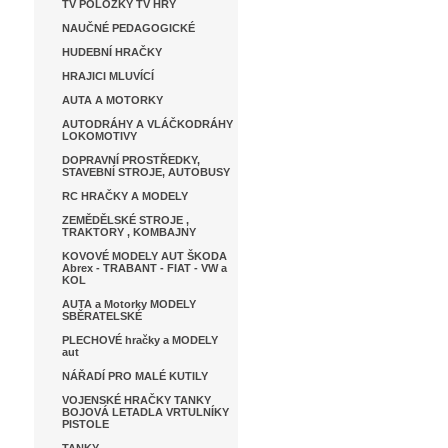
TV POLOŽKY TV HRY
NAUČNÉ PEDAGOGICKÉ
HUDEBNÍ HRAČKY
HRAJICI MLUVÍCÍ
AUTA A MOTORKY
AUTODRÁHY A VLÁČKODRÁHY
LOKOMOTIVY
DOPRAVNÍ PROSTŘEDKY,
STAVEBNÍ STROJE, AUTOBUSY
RC HRAČKY A MODELY
ZEMĚDĚLSKÉ STROJE ,
TRAKTORY , KOMBAJNY
KOVOVÉ MODELY AUT ŠKODA
Abrex - TRABANT - FIAT - VW a
KOL
AUTA a Motorky MODELY
SBĚRATELSKÉ
PLECHOVÉ hračky a MODELY
aut
NÁŘADÍ PRO MALÉ KUTILY
VOJENSKÉ HRAČKY TANKY
BOJOVÁ LETADLA VRTULNÍKY
PISTOLE