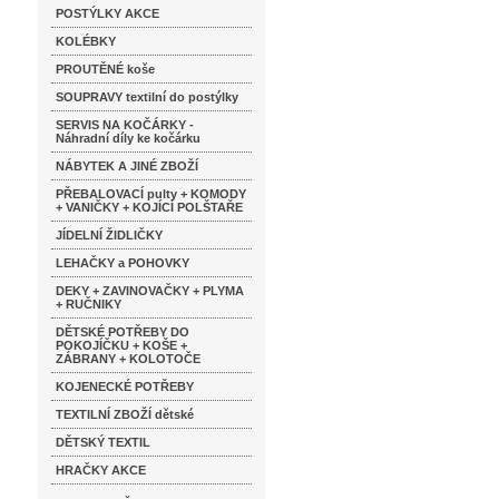
POSTÝLKY AKCE
KOLÉBKY
PROUTĚNÉ koše
SOUPRAVY textilní do postýlky
SERVIS NA KOČÁRKY -
Náhradní díly ke kočárku
NÁBYTEK A JINÉ ZBOŽÍ
PŘEBALOVACÍ pulty + KOMODY
+ VANIČKY + KOJÍCÍ POLŠTAŘE
JÍDELNÍ ŽIDLIČKY
LEHAČKY a POHOVKY
DEKY + ZAVINOVAČKY + PLYMA
+ RUČNIKY
DĚTSKÉ POTŘEBY DO
POKOJÍČKU + KOŠE +
ZÁBRANY + KOLOTOČE
KOJENECKÉ POTŘEBY
TEXTILNÍ ZBOŽÍ dětské
DĚTSKÝ TEXTIL
HRAČKY AKCE