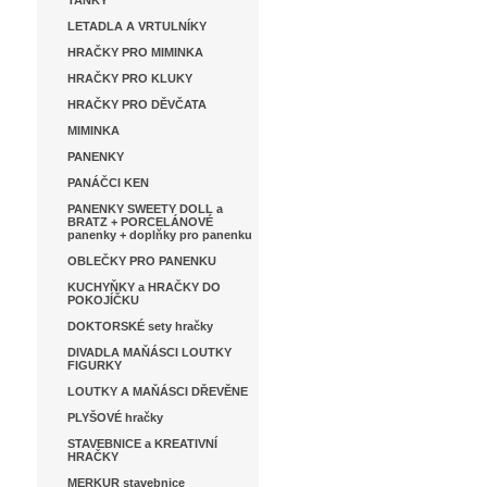
TANKY
LETADLA A VRTULNÍKY
HRAČKY PRO MIMINKA
HRAČKY PRO KLUKY
HRAČKY PRO DĚVČATA
MIMINKA
PANENKY
PANÁČCI KEN
PANENKY SWEETY DOLL a
BRATZ + PORCELÁNOVÉ
panenky + doplňky pro panenku
OBLEČKY PRO PANENKU
KUCHYŇKY a HRAČKY DO
POKOJÍČKU
DOKTORSKÉ sety hračky
DIVADLA MAŇÁSCI LOUTKY
FIGURKY
LOUTKY A MAŇÁSCI DŘEVĚNE
PLYŠOVÉ hračky
STAVEBNICE a KREATIVNÍ
HRAČKY
MERKUR stavebnice