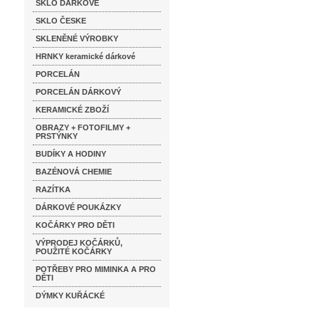
SKLO DÁRKOVÉ
SKLO ČESKE
SKLENĚNÉ VÝROBKY
HRNKY keramické dárkové
PORCELÁN
PORCELÁN DÁRKOVÝ
KERAMICKÉ ZBOŽÍ
OBRAZY + FOTOFILMY +
PRSTÝNKY
BUDÍKY A HODINY
BAZÉNOVÁ CHEMIE
RAZÍTKA
DÁRKOVÉ POUKÁZKY
KOČÁRKY PRO DĚTI
VÝPRODEJ KOČÁRKŮ,
POUŽITÉ KOČÁRKY
POTŘEBY PRO MIMINKA A PRO
DĚTI
DÝMKY KUŘÁCKÉ