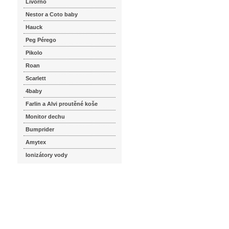
Livorno
Nestor a Coto baby
Hauck
Peg Pérego
Pikolo
Roan
Scarlett
4baby
Farlin a Alvi proutěné koše
Monitor dechu
Bumprider
Amytex
Ionizátory vody
seznam.cz