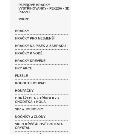
PAPÍROVÉ HRAČKY -
VYSTŘIHOVANKY - PEXESA - 3D
PUZZLE
MIKRO
HRAČKY
HRAČKY PRO NEJMENŠÍ
HRAČKY NA PÍSEK A ZAHRADU
HRAČKY K VODĚ
HRAČKY DŘEVĚNÉ
HRY AKCE
PUZZLE
KOHOUTI HOUPACI
HOUPAČKY
ODRÁŽEDLA + TŘÍKOLKY +
CHODÍTKA + KOLA
SPZ a JMENOVKY
NOČNÍKY a CLONY
SKLO KŘIŠŤÁLOVÉ BOHEMIA
CRYSTAL