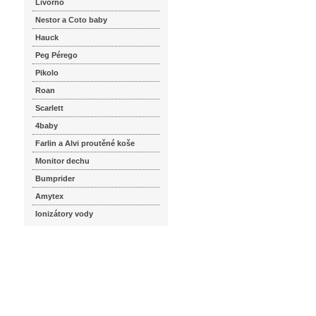
Livorno
Nestor a Coto baby
Hauck
Peg Pérego
Pikolo
Roan
Scarlett
4baby
Farlin a Alvi proutěné koše
Monitor dechu
Bumprider
Amytex
Ionizátory vody
seznam.cz