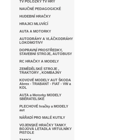
TV POLOŽKY TV HRY
NAUČNÉ PEDAGOGICKÉ
HUDEBNÍ HRAČKY
HRAJICI MLUVÍCÍ
AUTA A MOTORKY
AUTODRÁHY A VLÁČKODRÁHY
LOKOMOTIVY
DOPRAVNÍ PROSTŘEDKY,
STAVEBNÍ STROJE, AUTOBUSY
RC HRAČKY A MODELY
ZEMĚDĚLSKÉ STROJE ,
TRAKTORY , KOMBAJNY
KOVOVÉ MODELY AUT ŠKODA
Abrex - TRABANT - FIAT - VW a
KOL
AUTA a Motorky MODELY
SBĚRATELSKÉ
PLECHOVÉ hračky a MODELY
aut
NÁŘADÍ PRO MALÉ KUTILY
VOJENSKÉ HRAČKY TANKY
BOJOVÁ LETADLA VRTULNÍKY
PISTOLE