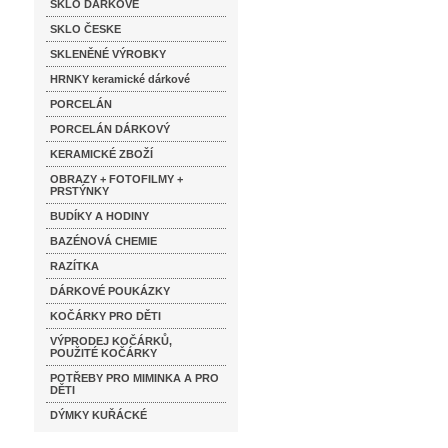
SKLO DÁRKOVÉ
SKLO ČESKE
SKLENĚNÉ VÝROBKY
HRNKY keramické dárkové
PORCELÁN
PORCELÁN DÁRKOVÝ
KERAMICKÉ ZBOŽÍ
OBRAZY + FOTOFILMY +
PRSTÝNKY
BUDÍKY A HODINY
BAZÉNOVÁ CHEMIE
RAZÍTKA
DÁRKOVÉ POUKÁZKY
KOČÁRKY PRO DĚTI
VÝPRODEJ KOČÁRKŮ,
POUŽITÉ KOČÁRKY
POTŘEBY PRO MIMINKA A PRO
DĚTI
DÝMKY KUŘÁCKÉ