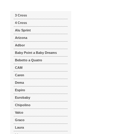
Katalog značek
3 Cross
4 Cross
Alu Sprint
Arizona
Adbor
Baby Point a Baby Dreams
Bebetto a Quatro
CAM
Caren
Dema
Espiro
Eurobaby
Chipolino
Valco
Graco
Laura