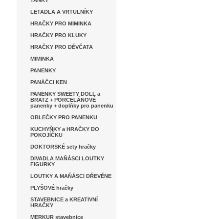
TANKY
LETADLA A VRTULNÍKY
HRAČKY PRO MIMINKA
HRAČKY PRO KLUKY
HRAČKY PRO DĚVČATA
MIMINKA
PANENKY
PANÁČCI KEN
PANENKY SWEETY DOLL a
BRATZ + PORCELÁNOVÉ
panenky + doplňky pro panenku
OBLEČKY PRO PANENKU
KUCHYŇKY a HRAČKY DO
POKOJÍČKU
DOKTORSKÉ sety hračky
DIVADLA MAŇÁSCI LOUTKY
FIGURKY
LOUTKY A MAŇÁSCI DŘEVĚNE
PLYŠOVÉ hračky
STAVEBNICE a KREATIVNÍ
HRAČKY
MERKUR stavebnice