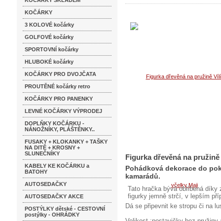
KOČÁRKY SKLADEM
KOČÁRKY
3 KOLOVÉ kočárky
GOLFOVÉ kočárky
SPORTOVNÍ kočárky
HLUBOKÉ kočárky
KOČÁRKY PRO DVOJČATA
PROUTĚNÉ kočárky retro
KOČÁRKY PRO PANENKY
LEVNÉ KOČÁRKY VÝPRODEJ
DOPLŇKY KOČÁRKU -
NÁNOŽNÍKY, PLÁŠTĚNKY..
FUSAKY + KLOKANKY + TAŠKY
NA DITĚ + KROSNY +
SLUNEČNÍKY
Figurka dřevěná na pružině
KABELY KE KOČÁRKU a
Pohádková dekorace do pokoj
BATOHY
kamarádů.
AUTOSEDAČKY
Tato hračka bývá oblíbená díky
figurky jemně strčí, v lepším př
AUTOSEDAČKY AKCE
Dá se připevnit ke stropu či na lus
POSTÝLKY dětské - CESTOVNÍ
postýlky - OHRÁDKY
Velikost :postavičky bez pružiny