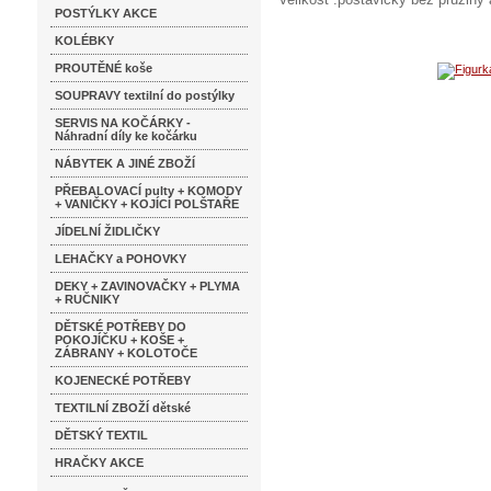
POSTÝLKY AKCE
KOLÉBKY
PROUTĚNÉ koše
SOUPRAVY textilní do postýlky
SERVIS NA KOČÁRKY -
Náhradní díly ke kočárku
NÁBYTEK A JINÉ ZBOŽÍ
PŘEBALOVACÍ pulty + KOMODY
+ VANIČKY + KOJÍCÍ POLŠTAŘE
JÍDELNÍ ŽIDLIČKY
LEHAČKY a POHOVKY
DEKY + ZAVINOVAČKY + PLYMA
+ RUČNIKY
DĚTSKÉ POTŘEBY DO
POKOJÍČKU + KOŠE +
ZÁBRANY + KOLOTOČE
KOJENECKÉ POTŘEBY
TEXTILNÍ ZBOŽÍ dětské
DĚTSKÝ TEXTIL
HRAČKY AKCE