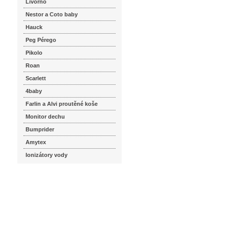
Livorno
Nestor a Coto baby
Hauck
Peg Pérego
Pikolo
Roan
Scarlett
4baby
Farlin a Alvi proutěné koše
Monitor dechu
Bumprider
Amytex
Ionizátory vody
seznam.cz