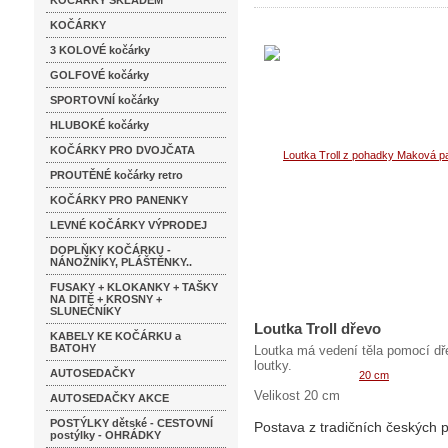
KOČÁRKY SKLADEM
KOČÁRKY
3 KOLOVÉ kočárky
GOLFOVÉ kočárky
SPORTOVNÍ kočárky
HLUBOKÉ kočárky
KOČÁRKY PRO DVOJČATA
PROUTĚNÉ kočárky retro
KOČÁRKY PRO PANENKY
LEVNÉ KOČÁRKY VÝPRODEJ
DOPLŇKY KOČÁRKU -
NÁNOŽNÍKY, PLÁŠTĚNKY..
FUSAKY + KLOKANKY + TAŠKY
NA DITĚ + KROSNY +
SLUNEČNÍKY
Loutka Troll dřevo
KABELY KE KOČÁRKU a
BATOHY
Loutka má vedení těla pomocí dř
loutky.
AUTOSEDAČKY
Velikost 20 cm
AUTOSEDAČKY AKCE
POSTÝLKY dětské - CESTOVNÍ
Postava z tradičních českých
postýlky - OHRÁDKY