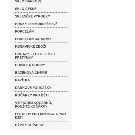
SKLO DÁRKOVÉ
SKLO ČESKE
SKLENĚNÉ VÝROBKY
HRNKY keramické dárkové
PORCELÁN
PORCELÁN DÁRKOVÝ
KERAMICKÉ ZBOŽÍ
OBRAZY + FOTOFILMY +
PRSTÝNKY
BUDÍKY A HODINY
BAZÉNOVÁ CHEMIE
RAZÍTKA
DÁRKOVÉ POUKÁZKY
KOČÁRKY PRO DĚTI
VÝPRODEJ KOČÁRKŮ,
POUŽITÉ KOČÁRKY
POTŘEBY PRO MIMINKA A PRO
DĚTI
DÝMKY KUŘÁCKÉ