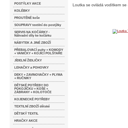
POSTÝLKY AKCE
Loutka se ovládá vodítkem se č
KOLÉBKY
PROUTĚNÉ koše
SOUPRAVY textilní do postýlky
SERVIS NA KOČÁRKY -
Náhradní díly ke kočárku
NÁBYTEK A JINÉ ZBOŽÍ
PŘEBALOVACÍ pulty + KOMODY
+ VANIČKY + KOJÍCÍ POLŠTAŘE
JÍDELNÍ ŽIDLIČKY
LEHAČKY a POHOVKY
DEKY + ZAVINOVAČKY + PLYMA
+ RUČNIKY
DĚTSKÉ POTŘEBY DO
POKOJÍČKU + KOŠE +
ZÁBRANY + KOLOTOČE
KOJENECKÉ POTŘEBY
TEXTILNÍ ZBOŽÍ dětské
DĚTSKÝ TEXTIL
HRAČKY AKCE