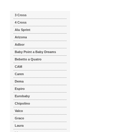
Katalog značek
3 Cross
4 Cross
Alu Sprint
Arizona
Adbor
Baby Point a Baby Dreams
Bebetto a Quatro
CAM
Caren
Dema
Espiro
Eurobaby
Chipolino
Valco
Graco
Laura