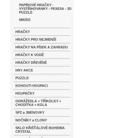
PAPÍROVÉ HRAČKY -
VYSTŘIHOVANKY - PEXESA - 3D
PUZZLE
MIKRO
HRAČKY
HRAČKY PRO NEJMENŠÍ
HRAČKY NA PÍSEK A ZAHRADU
HRAČKY K VODĚ
HRAČKY DŘEVĚNÉ
HRY AKCE
PUZZLE
KOHOUTI HOUPACI
HOUPAČKY
ODRÁŽEDLA + TŘÍKOLKY +
CHODÍTKA + KOLA
SPZ a JMENOVKY
NOČNÍKY a CLONY
SKLO KŘIŠŤÁLOVÉ BOHEMIA
CRYSTAL