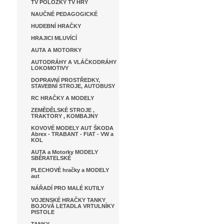
TV POLOŽKY TV HRY
NAUČNÉ PEDAGOGICKÉ
HUDEBNÍ HRAČKY
HRAJICI MLUVÍCÍ
AUTA A MOTORKY
AUTODRÁHY A VLÁČKODRÁHY
LOKOMOTIVY
DOPRAVNÍ PROSTŘEDKY,
STAVEBNÍ STROJE, AUTOBUSY
RC HRAČKY A MODELY
ZEMĚDĚLSKÉ STROJE ,
TRAKTORY , KOMBAJNY
KOVOVÉ MODELY AUT ŠKODA
Abrex - TRABANT - FIAT - VW a
KOL
AUTA a Motorky MODELY
SBĚRATELSKÉ
PLECHOVÉ hračky a MODELY
aut
NÁŘADÍ PRO MALÉ KUTILY
VOJENSKÉ HRAČKY TANKY
BOJOVÁ LETADLA VRTULNÍKY
PISTOLE