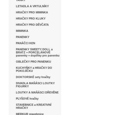
TANKY
LETADLA A VRTULNÍKY
HRAČKY PRO MIMINKA
HRAČKY PRO KLUKY
HRAČKY PRO DĚVČATA
MIMINKA
PANENKY
PANÁČCI KEN
PANENKY SWEETY DOLL a
BRATZ + PORCELÁNOVÉ
panenky + doplňky pro panenku
OBLEČKY PRO PANENKU
KUCHYŇKY a HRAČKY DO
POKOJÍČKU
DOKTORSKÉ sety hračky
DIVADLA MAŇÁSCI LOUTKY
FIGURKY
LOUTKY A MAŇÁSCI DŘEVĚNE
PLYŠOVÉ hračky
STAVEBNICE a KREATIVNÍ
HRAČKY
MERKUR stavebnice