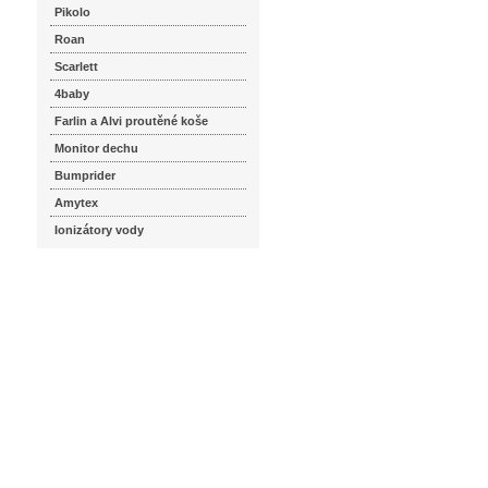
Pikolo
Roan
Scarlett
4baby
Farlin a Alvi proutěné koše
Monitor dechu
Bumprider
Amytex
Ionizátory vody
seznam.cz