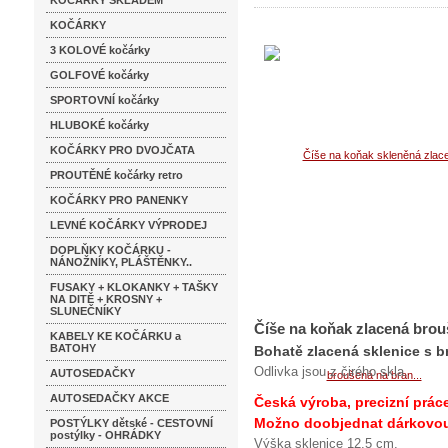
KOČÁRKY SKLADEM
KOČÁRKY
3 KOLOVÉ kočárky
GOLFOVÉ kočárky
SPORTOVNÍ kočárky
HLUBOKÉ kočárky
KOČÁRKY PRO DVOJČATA
PROUTĚNÉ kočárky retro
KOČÁRKY PRO PANENKY
LEVNÉ KOČÁRKY VÝPRODEJ
DOPLŇKY KOČÁRKU -
NÁNOŽNÍKY, PLÁŠTĚNKY..
FUSAKY + KLOKANKY + TAŠKY
NA DITĚ + KROSNY +
SLUNEČNÍKY
Číše na koňak zlacená brou
KABELY KE KOČÁRKU a
BATOHY
Bohatě zlacená sklenice s b
Odlivka jsou z čirého skla.
AUTOSEDAČKY
AUTOSEDAČKY AKCE
Česká výroba, precizní prác
Možno doobjednat dárkovou 
POSTÝLKY dětské - CESTOVNÍ
postýlky - OHRÁDKY
Výška sklenice 12,5 cm.