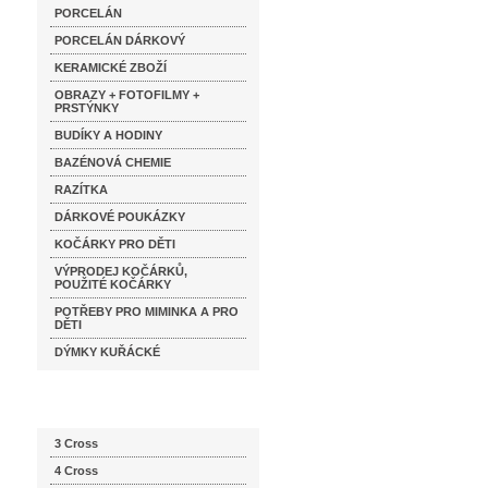
PORCELÁN
PORCELÁN DÁRKOVÝ
KERAMICKÉ ZBOŽÍ
OBRAZY + FOTOFILMY +
PRSTÝNKY
BUDÍKY A HODINY
BAZÉNOVÁ CHEMIE
RAZÍTKA
DÁRKOVÉ POUKÁZKY
KOČÁRKY PRO DĚTI
VÝPRODEJ KOČÁRKŮ,
POUŽITÉ KOČÁRKY
POTŘEBY PRO MIMINKA A PRO
DĚTI
DÝMKY KUŘÁCKÉ
Katalog značek
3 Cross
4 Cross