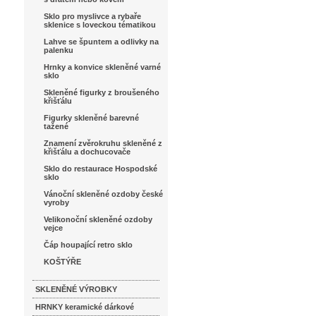
Sklo pro myslivce a rybaře
sklenice s loveckou tématikou
Lahve se špuntem a odlivky na
palenku
Hrnky a konvice skleněné varné
sklo
Skleněné figurky z broušeného
křišťálu
Figurky skleněné barevné
tažené
Znamení zvěrokruhu skleněné z
křišťálu a dochucovače
Sklo do restaurace Hospodské
sklo
Vánoční skleněné ozdoby české
vyroby
Velikonoční skleněné ozdoby
vejce
Čáp houpající retro sklo
KOŠTÝŘE
SKLENĚNÉ VÝROBKY
HRNKY keramické dárkové