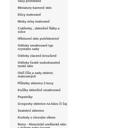
Vázy průhledné
Miniatury barevné sklo
Dózy malované
Misky mísy malované
Cukřenky , skleněné Šálky a
svíce
Hřbitovní sklo pohřebnictví
Odlivky smaltované typ
crystalex sady
Odlivky zlacené broušené
Odlivky české sododraselné
tenké sklo
Obří číše a sady sklenic
malovaných
Přátelky sklenice 2 kusy
Košíky skleněné smaltované
Popelníky
Grogovky sklenice na kávu či čaj
Svatební sklenice
Korbely s cínovým víkem
Retro - Historické umělecké sklo
s drátem nebo kovem