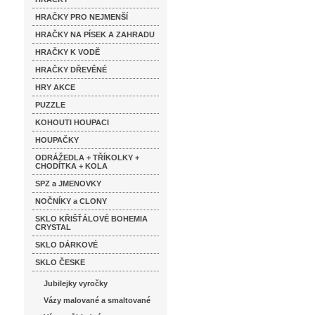
HRAČKY PRO NEJMENŠÍ
HRAČKY NA PÍSEK A ZAHRADU
HRAČKY K VODĚ
HRAČKY DŘEVĚNÉ
HRY AKCE
PUZZLE
KOHOUTI HOUPACI
HOUPAČKY
ODRÁŽEDLA + TŘÍKOLKY +
CHODÍTKA + KOLA
SPZ a JMENOVKY
NOČNÍKY a CLONY
SKLO KŘIŠŤÁLOVÉ BOHEMIA
CRYSTAL
SKLO DÁRKOVÉ
SKLO ČESKE
Jubilejky vyročky
Vázy malované a smaltované