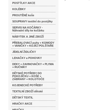
POSTÝLKY AKCE
KOLÉBKY
PROUTĚNÉ koše
SOUPRAVY textilní do postýlky
SERVIS NA KOČÁRKY -
Náhradní díly ke kočárku
NÁBYTEK A JINÉ ZBOŽÍ
PŘEBALOVACÍ pulty + KOMODY
+ VANIČKY + KOJÍCÍ POLŠTAŘE
JÍDELNÍ ŽIDLIČKY
LEHAČKY a POHOVKY
DEKY + ZAVINOVAČKY + PLYMA
+ RUČNIKY
DĚTSKÉ POTŘEBY DO
POKOJÍČKU + KOŠE +
ZÁBRANY + KOLOTOČE
KOJENECKÉ POTŘEBY
TEXTILNÍ ZBOŽÍ dětské
DĚTSKÝ TEXTIL
HRAČKY AKCE
HRAČKY