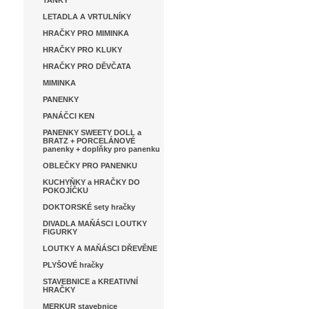
TANKY
LETADLA A VRTULNÍKY
HRAČKY PRO MIMINKA
HRAČKY PRO KLUKY
HRAČKY PRO DĚVČATA
MIMINKA
PANENKY
PANÁČCI KEN
PANENKY SWEETY DOLL a
BRATZ + PORCELÁNOVÉ
panenky + doplňky pro panenku
OBLEČKY PRO PANENKU
KUCHYŇKY a HRAČKY DO
POKOJÍČKU
DOKTORSKÉ sety hračky
DIVADLA MAŇÁSCI LOUTKY
FIGURKY
LOUTKY A MAŇÁSCI DŘEVĚNE
PLYŠOVÉ hračky
STAVEBNICE a KREATIVNÍ
HRAČKY
MERKUR stavebnice