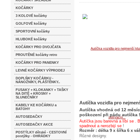
KOČÁRKY SKLADEM
KOČÁRKY
3 KOLOVÉ kočárky
GOLFOVÉ kočárky
SPORTOVNÍ kočárky
HLUBOKÉ kočárky
KOČÁRKY PRO DVOJČATA
PROUTĚNÉ kočárky retro
KOČÁRKY PRO PANENKY
LEVNÉ KOČÁRKY VÝPRODEJ
DOPLŇKY KOČÁRKU -
NÁNOŽNÍKY, PLÁŠTĚNKY..
FUSAKY + KLOKANKY + TAŠKY
NA DITĚ + KROSNY +
SLUNEČNÍKY
Autíčka vozidla pro nejmenš
KABELY KE KOČÁRKU a
BATOHY
Autíčka vhodná od 12 měsíců
poškození při pádu autíčka 
AUTOSEDAČKY
Autíčka jsou barevná a líbí se . 
AUTOSEDAČKY AKCE
spadnout a nerozbijí se
!
Rozměr : délka 9 x šířka 6 x vá
POSTÝLKY dětské - CESTOVNÍ
Různé designy.
postýlky - OHRÁDKY