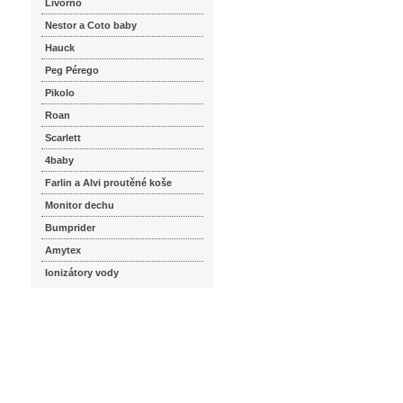
Livorno
Nestor a Coto baby
Hauck
Peg Pérego
Pikolo
Roan
Scarlett
4baby
Farlin a Alvi proutěné koše
Monitor dechu
Bumprider
Amytex
Ionizátory vody
seznam.cz