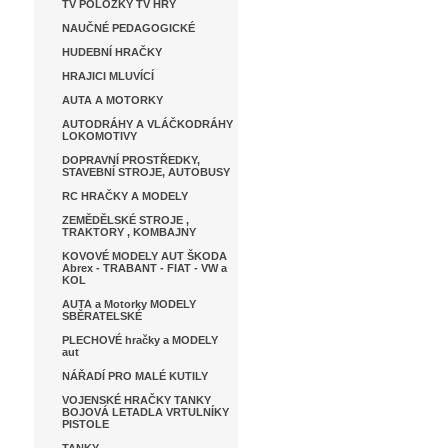
TV POLOŽKY TV HRY
NAUČNÉ PEDAGOGICKÉ
HUDEBNÍ HRAČKY
HRAJICI MLUVÍCÍ
AUTA A MOTORKY
AUTODRÁHY A VLÁČKODRÁHY
LOKOMOTIVY
DOPRAVNÍ PROSTŘEDKY,
STAVEBNÍ STROJE, AUTOBUSY
RC HRAČKY A MODELY
ZEMĚDĚLSKÉ STROJE ,
TRAKTORY , KOMBAJNY
KOVOVÉ MODELY AUT ŠKODA
Abrex - TRABANT - FIAT - VW a
KOL
AUTA a Motorky MODELY
SBĚRATELSKÉ
PLECHOVÉ hračky a MODELY
aut
NÁŘADÍ PRO MALÉ KUTILY
VOJENSKÉ HRAČKY TANKY
BOJOVÁ LETADLA VRTULNÍKY
PISTOLE