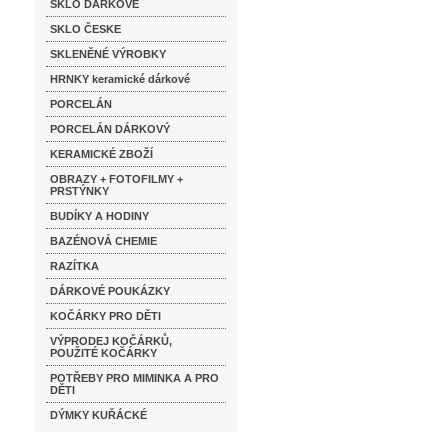
SKLO DÁRKOVÉ
SKLO ČESKE
SKLENĚNÉ VÝROBKY
HRNKY keramické dárkové
PORCELÁN
PORCELÁN DÁRKOVÝ
KERAMICKÉ ZBOŽÍ
OBRAZY + FOTOFILMY +
PRSTÝNKY
BUDÍKY A HODINY
BAZÉNOVÁ CHEMIE
RAZÍTKA
DÁRKOVÉ POUKÁZKY
KOČÁRKY PRO DĚTI
VÝPRODEJ KOČÁRKŮ,
POUŽITÉ KOČÁRKY
POTŘEBY PRO MIMINKA A PRO
DĚTI
DÝMKY KUŘÁCKÉ