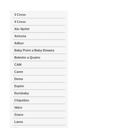
Katalog značek
3 Cross
4 Cross
Alu Sprint
Arizona
Adbor
Baby Point a Baby Dreams
Bebetto a Quatro
CAM
Caren
Dema
Espiro
Eurobaby
Chipolino
Valco
Graco
Laura