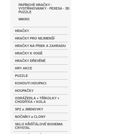
PAPÍROVÉ HRAČKY -
VYSTŘIHOVANKY - PEXESA - 3D
PUZZLE
MIKRO
HRAČKY
HRAČKY PRO NEJMENŠÍ
HRAČKY NA PÍSEK A ZAHRADU
HRAČKY K VODĚ
HRAČKY DŘEVĚNÉ
HRY AKCE
PUZZLE
KOHOUTI HOUPACI
HOUPAČKY
ODRÁŽEDLA + TŘÍKOLKY +
CHODÍTKA + KOLA
SPZ a JMENOVKY
NOČNÍKY a CLONY
SKLO KŘIŠŤÁLOVÉ BOHEMIA
CRYSTAL