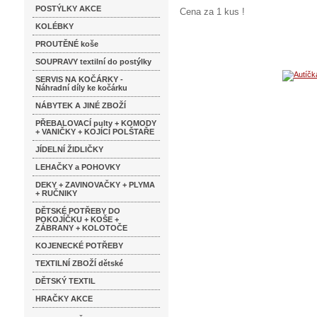
POSTÝLKY AKCE
Cena za 1 kus !
KOLÉBKY
PROUTĚNÉ koše
SOUPRAVY textilní do postýlky
SERVIS NA KOČÁRKY -
Náhradní díly ke kočárku
NÁBYTEK A JINÉ ZBOŽÍ
PŘEBALOVACÍ pulty + KOMODY
+ VANIČKY + KOJÍCÍ POLŠTAŘE
JÍDELNÍ ŽIDLIČKY
LEHAČKY a POHOVKY
DEKY + ZAVINOVAČKY + PLYMA
+ RUČNIKY
DĚTSKÉ POTŘEBY DO
POKOJÍČKU + KOŠE +
ZÁBRANY + KOLOTOČE
KOJENECKÉ POTŘEBY
TEXTILNÍ ZBOŽÍ dětské
DĚTSKÝ TEXTIL
HRAČKY AKCE