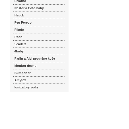
Livorno
Nestor a Coto baby
Hauck
Peg Pérego
Pikolo
Roan
Scarlett
4baby
Farlin a Alvi proutěné koše
Monitor dechu
Bumprider
Amytex
Ionizátory vody
seznam.cz