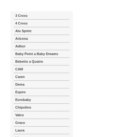
Katalog značek
3 Cross
4 Cross
Alu Sprint
Arizona
Adbor
Baby Point a Baby Dreams
Bebetto a Quatro
CAM
Caren
Dema
Espiro
Eurobaby
Chipolino
Valco
Graco
Laura