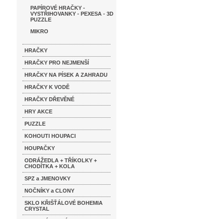
PAPÍROVÉ HRAČKY -
VYSTŘIHOVANKY - PEXESA - 3D
PUZZLE
MIKRO
HRAČKY
HRAČKY PRO NEJMENŠÍ
HRAČKY NA PÍSEK A ZAHRADU
HRAČKY K VODĚ
HRAČKY DŘEVĚNÉ
HRY AKCE
PUZZLE
KOHOUTI HOUPACI
HOUPAČKY
ODRÁŽEDLA + TŘÍKOLKY +
CHODÍTKA + KOLA
SPZ a JMENOVKY
NOČNÍKY a CLONY
SKLO KŘIŠŤÁLOVÉ BOHEMIA
CRYSTAL