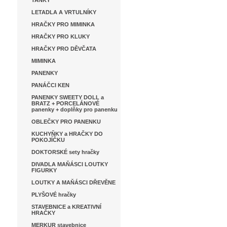
TANKY
LETADLA A VRTULNÍKY
HRAČKY PRO MIMINKA
HRAČKY PRO KLUKY
HRAČKY PRO DĚVČATA
MIMINKA
PANENKY
PANÁČCI KEN
PANENKY SWEETY DOLL a
BRATZ + PORCELÁNOVÉ
panenky + doplňky pro panenku
OBLEČKY PRO PANENKU
KUCHYŇKY a HRAČKY DO
POKOJÍČKU
DOKTORSKÉ sety hračky
DIVADLA MAŇÁSCI LOUTKY
FIGURKY
LOUTKY A MAŇÁSCI DŘEVĚNE
PLYŠOVÉ hračky
STAVEBNICE a KREATIVNÍ
HRAČKY
MERKUR stavebnice