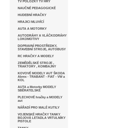
TV POLOŽKY TV HRY
NAUČNÉ PEDAGOGICKÉ
HUDEBNÍ HRAČKY
HRAJICI MLUVÍCÍ
AUTA A MOTORKY
AUTODRÁHY A VLÁČKODRÁHY
LOKOMOTIVY
DOPRAVNÍ PROSTŘEDKY,
STAVEBNÍ STROJE, AUTOBUSY
RC HRAČKY A MODELY
ZEMĚDĚLSKÉ STROJE ,
TRAKTORY , KOMBAJNY
KOVOVÉ MODELY AUT ŠKODA
Abrex - TRABANT - FIAT - VW a
KOL
AUTA a Motorky MODELY
SBĚRATELSKÉ
PLECHOVÉ hračky a MODELY
aut
NÁŘADÍ PRO MALÉ KUTILY
VOJENSKÉ HRAČKY TANKY
BOJOVÁ LETADLA VRTULNÍKY
PISTOLE