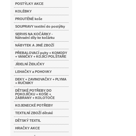
POSTÝLKY AKCE
KOLÉBKY
PROUTĚNÉ koše
SOUPRAVY textilní do postýlky
SERVIS NA KOČÁRKY -
Náhradní díly ke kočárku
NÁBYTEK A JINÉ ZBOŽÍ
PŘEBALOVACÍ pulty + KOMODY
+ VANIČKY + KOJÍCÍ POLŠTAŘE
JÍDELNÍ ŽIDLIČKY
LEHAČKY a POHOVKY
DEKY + ZAVINOVAČKY + PLYMA
+ RUČNIKY
DĚTSKÉ POTŘEBY DO
POKOJÍČKU + KOŠE +
ZÁBRANY + KOLOTOČE
KOJENECKÉ POTŘEBY
TEXTILNÍ ZBOŽÍ dětské
DĚTSKÝ TEXTIL
HRAČKY AKCE