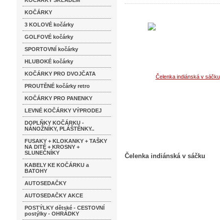
KOČÁRKY SKLADEM
KOČÁRKY
3 KOLOVÉ kočárky
GOLFOVÉ kočárky
SPORTOVNÍ kočárky
HLUBOKÉ kočárky
KOČÁRKY PRO DVOJČATA
PROUTĚNÉ kočárky retro
KOČÁRKY PRO PANENKY
LEVNÉ KOČÁRKY VÝPRODEJ
DOPLŇKY KOČÁRKU -
NÁNOŽNÍKY, PLÁŠTĚNKY..
FUSAKY + KLOKANKY + TAŠKY
NA DITĚ + KROSNY +
SLUNEČNÍKY
Čelenka indiánská v sáčku
KABELY KE KOČÁRKU a
BATOHY
AUTOSEDAČKY
AUTOSEDAČKY AKCE
POSTÝLKY dětské - CESTOVNÍ
postýlky - OHRÁDKY