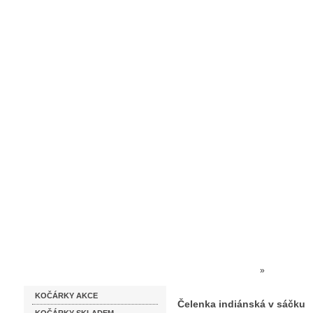
Homepage
Obchodní podmínky
Prodejna kočárků
Dárkové p
Katalog zboží
Kočárky NEC
»
HRAČKY 
KOČÁRKY AKCE
sáčku
Čelenka indiánská v sáčku