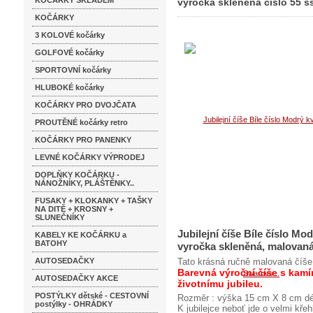
KOČÁRKY SKLADEM
vyročka skleněná číslo 55 s
KOČÁRKY
skleněná číslo 55 ss25
3 KOLOVÉ kočárky
GOLFOVÉ kočárky
SPORTOVNÍ kočárky
HLUBOKÉ kočárky
KOČÁRKY PRO DVOJČATA
PROUTĚNÉ kočárky retro
KOČÁRKY PRO PANENKY
LEVNÉ KOČÁRKY VÝPRODEJ
DOPLŇKY KOČÁRKU -
NÁNOŽNÍKY, PLÁŠTĚNKY..
FUSAKY + KLOKANKY + TAŠKY
NA DITĚ + KROSNY +
SLUNEČNÍKY
Jubilejní číše Bíle číslo 
KABELY KE KOČÁRKU a
BATOHY
vyročka skleněná, malovan
AUTOSEDAČKY
Tato krásná ručně malovaná číše 
Barevná výroční číše s kam
AUTOSEDAČKY AKCE
životnímu jubileu.
POSTÝLKY dětské - CESTOVNÍ
Rozměr : výška 15 cm X 8 cm dé
postýlky - OHRÁDKY
K jubilejce neboť jde o velmi kře