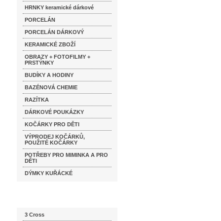
HRNKY keramické dárkové
PORCELÁN
PORCELÁN DÁRKOVÝ
KERAMICKÉ ZBOŽÍ
OBRAZY + FOTOFILMY +
PRSTÝNKY
BUDÍKY A HODINY
BAZÉNOVÁ CHEMIE
RAZÍTKA
DÁRKOVÉ POUKÁZKY
KOČÁRKY PRO DĚTI
VÝPRODEJ KOČÁRKŮ,
POUŽITÉ KOČÁRKY
POTŘEBY PRO MIMINKA A PRO
DĚTI
DÝMKY KUŘÁCKÉ
Katalog značek
3 Cross