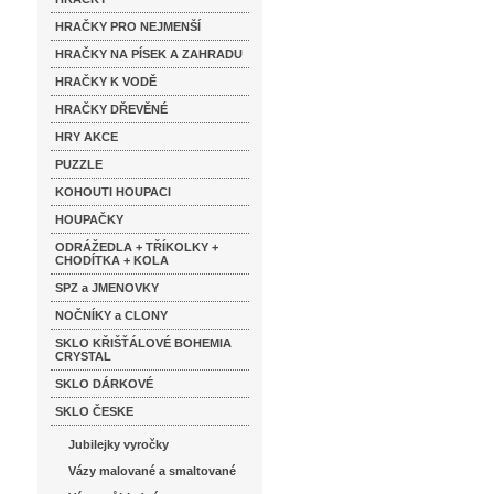
HRAČKY PRO NEJMENŠÍ
HRAČKY NA PÍSEK A ZAHRADU
HRAČKY K VODĚ
HRAČKY DŘEVĚNÉ
HRY AKCE
PUZZLE
KOHOUTI HOUPACI
HOUPAČKY
ODRÁŽEDLA + TŘÍKOLKY +
CHODÍTKA + KOLA
SPZ a JMENOVKY
NOČNÍKY a CLONY
SKLO KŘIŠŤÁLOVÉ BOHEMIA
CRYSTAL
SKLO DÁRKOVÉ
SKLO ČESKE
Jubilejky vyročky
Vázy malované a smaltované