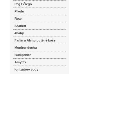
Peg Pérego
Pikolo
Roan
Scarlett
4baby
Farlin a Alvi proutěné koše
Monitor dechu
Bumprider
Amytex
Ionizátory vody
seznam.cz