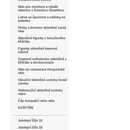
Sklo pro myslivce a rybaře
sklenice s loveckou tématikou
Lahve se špuntem a odlivky na
palenku
Hrnky a konvice skleněné varné
sklo
Skleněné figurky z broušeného
křišťálu
Figurky skleněné barevné
tažené
Znamení zvěrokruhu skleněné z
křišťálu a dochucovače
Sklo do restaurace Hospodské
sklo
Vánoční skleněné ozdoby české
vyroby
Velikonoční skleněné ozdoby
vejce
Čáp houpající retro sklo
KOŠTÝŘE
Jubilejní číše 10
Jubilejní číše 18