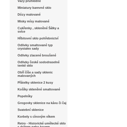
Vázy průhledné
Miniatury barevné sklo
Dózy malované
Misky mísy malované
Cukřenky , skleněné Šálky a
svíce
Hřbitovní sklo pohřebnictví
Odlivky smaltované typ
crystalex sady
Odlivky zlacené broušené
Odlivky české sododraselné
tenké sklo
Obří číše a sady sklenic
malovaných
Přátelky sklenice 2 kusy
Košíky skleněné smaltované
Popelníky
Grogovky sklenice na kávu či čaj
Svatební sklenice
Korbely s cínovým víkem
Retro - Historické umělecké sklo
s drátem nebo kovem