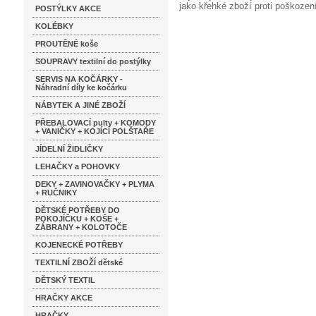
jako křehké zboží proti poškození
POSTÝLKY AKCE
KOLÉBKY
PROUTĚNÉ koše
SOUPRAVY textilní do postýlky
SERVIS NA KOČÁRKY -
Náhradní díly ke kočárku
NÁBYTEK A JINÉ ZBOŽÍ
PŘEBALOVACÍ pulty + KOMODY
+ VANIČKY + KOJÍCÍ POLŠTAŘE
JÍDELNÍ ŽIDLIČKY
LEHAČKY a POHOVKY
DEKY + ZAVINOVAČKY + PLYMA
+ RUČNIKY
DĚTSKÉ POTŘEBY DO
POKOJÍČKU + KOŠE +
ZÁBRANY + KOLOTOČE
KOJENECKÉ POTŘEBY
TEXTILNÍ ZBOŽÍ dětské
DĚTSKÝ TEXTIL
HRAČKY AKCE
HRAČKY