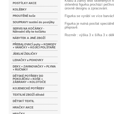
Krásu a zářivý lesk skleněných f
POSTÝLKY AKCE
skleněná figurka prochází pečlivo
úrovně designu a zpracování.
KOLÉBKY
Figurka se vyrábí ve více barvá
PROUTĚNÉ koše
SOUPRAVY textilní do postýlky
Figurka je nutná posílat speciáln
přepravě.
SERVIS NA KOČÁRKY -
Náhradní díly ke kočárku
Rozměr : výška 3 x šířka 3 x dé
NÁBYTEK A JINÉ ZBOŽÍ
PŘEBALOVACÍ pulty + KOMODY
+ VANIČKY + KOJÍCÍ POLŠTAŘE
JÍDELNÍ ŽIDLIČKY
LEHAČKY a POHOVKY
DEKY + ZAVINOVAČKY + PLYMA
+ RUČNIKY
DĚTSKÉ POTŘEBY DO
POKOJÍČKU + KOŠE +
ZÁBRANY + KOLOTOČE
KOJENECKÉ POTŘEBY
TEXTILNÍ ZBOŽÍ dětské
DĚTSKÝ TEXTIL
HRAČKY AKCE
HRAČKY