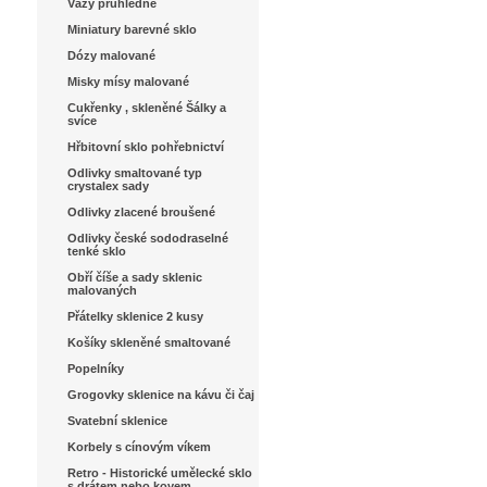
Vázy průhledné
Miniatury barevné sklo
Dózy malované
Misky mísy malované
Cukřenky , skleněné Šálky a
svíce
Hřbitovní sklo pohřebnictví
Odlivky smaltované typ
crystalex sady
Odlivky zlacené broušené
Odlivky české sododraselné
tenké sklo
Obří číše a sady sklenic
malovaných
Přátelky sklenice 2 kusy
Košíky skleněné smaltované
Popelníky
Grogovky sklenice na kávu či čaj
Svatební sklenice
Korbely s cínovým víkem
Retro - Historické umělecké sklo
s drátem nebo kovem