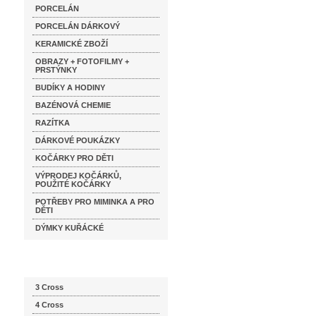
PORCELÁN
PORCELÁN DÁRKOVÝ
KERAMICKÉ ZBOŽÍ
OBRAZY + FOTOFILMY +
PRSTÝNKY
BUDÍKY A HODINY
BAZÉNOVÁ CHEMIE
RAZÍTKA
DÁRKOVÉ POUKÁZKY
KOČÁRKY PRO DĚTI
VÝPRODEJ KOČÁRKŮ,
POUŽITÉ KOČÁRKY
POTŘEBY PRO MIMINKA A PRO
DĚTI
DÝMKY KUŘÁCKÉ
Katalog značek
3 Cross
4 Cross