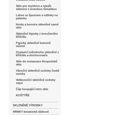
Sklo pro myslivce a rybaře
sklenice s loveckou tématikou
Lahve se špuntem a odlivky na
palenku
Hrnky a konvice skleněné varné
sklo
Skleněné figurky z broušeného
křišťálu
Figurky skleněné barevné
tažené
Znamení zvěrokruhu skleněné z
křišťálu a dochucovače
Sklo do restaurace Hospodské
sklo
Vánoční skleněné ozdoby české
vyroby
Velikonoční skleněné ozdoby
vejce
Čáp houpající retro sklo
KOŠTÝŘE
SKLENĚNÉ VÝROBKY
HRNKY keramické dárkové