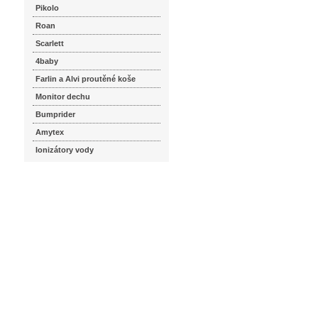
Pikolo
Roan
Scarlett
4baby
Farlin a Alvi proutěné koše
Monitor dechu
Bumprider
Amytex
Ionizátory vody
seznam.cz