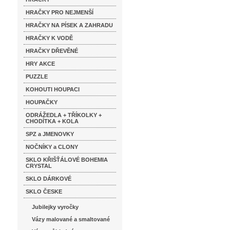
HRAČKY PRO NEJMENŠÍ
HRAČKY NA PÍSEK A ZAHRADU
HRAČKY K VODĚ
HRAČKY DŘEVĚNÉ
HRY AKCE
PUZZLE
KOHOUTI HOUPACI
HOUPAČKY
ODRÁŽEDLA + TŘÍKOLKY +
CHODÍTKA + KOLA
SPZ a JMENOVKY
NOČNÍKY a CLONY
SKLO KŘIŠŤÁLOVÉ BOHEMIA
CRYSTAL
SKLO DÁRKOVÉ
SKLO ČESKE
Jubilejky vyročky
Vázy malované a smaltované