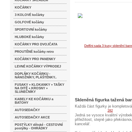
KOČÁRKY SKLADEM
KOČÁRKY
3 KOLOVÉ kočárky
GOLFOVÉ kočárky
SPORTOVNÍ kočárky
HLUBOKÉ kočárky
KOČÁRKY PRO DVOJČATA
PROUTĚNÉ kočárky retro
KOČÁRKY PRO PANENKY
LEVNÉ KOČÁRKY VÝPRODEJ
DOPLŇKY KOČÁRKU -
NÁNOŽNÍKY, PLÁŠTĚNKY..
FUSAKY + KLOKANKY + TAŠKY
NA DITĚ + KROSNY +
SLUNEČNÍKY
KABELY KE KOČÁRKU a
Skleněná figurka tažená ba
BATOHY
Každá část figurky je kompletová
AUTOSEDAČKY
Jedná se vysoce kvalitní výrobek
AUTOSEDAČKY AKCE
příležitost, stejně jako překrás
kancelář.
POSTÝLKY dětské - CESTOVNÍ
postýlky - OHRÁDKY