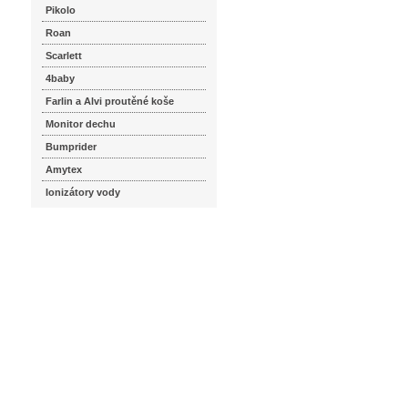
Pikolo
Roan
Scarlett
4baby
Farlin a Alvi proutěné koše
Monitor dechu
Bumprider
Amytex
Ionizátory vody
seznam.cz