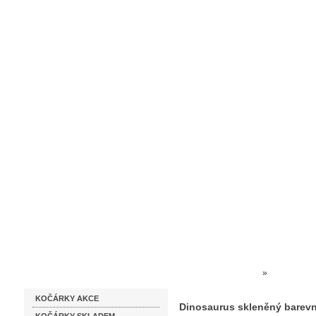
Homepage
Obchodní podmínky
Prodejna kočárků
Dárkové p
Katalog zboží
Kočárky NEC
»
SKLO ČES
KOČÁRKY AKCE
Dinosaurus skleněný barevná
Dinosaurus skleněný barevn