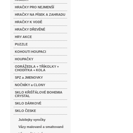
HRAČKY PRO NEJMENŠÍ
HRAČKY NA PÍSEK A ZAHRADU
HRAČKY K VODĚ
HRAČKY DŘEVĚNÉ
HRY AKCE
PUZZLE
KOHOUTI HOUPACI
HOUPAČKY
ODRÁŽEDLA + TŘÍKOLKY +
CHODÍTKA + KOLA
SPZ a JMENOVKY
NOČNÍKY a CLONY
SKLO KŘIŠŤÁLOVÉ BOHEMIA
CRYSTAL
SKLO DÁRKOVÉ
SKLO ČESKE
Jubilejky vyročky
Vázy malované a smaltované