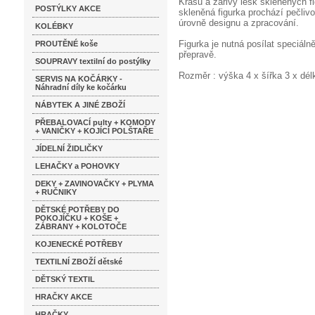
Krásu a zářivý lesk skleněných f
POSTÝLKY AKCE
skleněná figurka prochází pečlivo
úrovně designu a zpracování.
KOLÉBKY
Figurka je nutná posílat speciáln
PROUTĚNÉ koše
přepravě.
SOUPRAVY textilní do postýlky
Rozměr : výška 4 x šířka 3 x dé
SERVIS NA KOČÁRKY -
Náhradní díly ke kočárku
NÁBYTEK A JINÉ ZBOŽÍ
PŘEBALOVACÍ pulty + KOMODY
+ VANIČKY + KOJÍCÍ POLŠTAŘE
JÍDELNÍ ŽIDLIČKY
LEHAČKY a POHOVKY
DEKY + ZAVINOVAČKY + PLYMA
+ RUČNIKY
DĚTSKÉ POTŘEBY DO
POKOJÍČKU + KOŠE +
ZÁBRANY + KOLOTOČE
KOJENECKÉ POTŘEBY
TEXTILNÍ ZBOŽÍ dětské
DĚTSKÝ TEXTIL
HRAČKY AKCE
HRAČKY