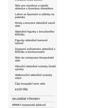
Sklo pro myslivce a rybaře
sklenice s loveckou tématikou
Lahve se špuntem a odlivky na
palenku
Hrnky a konvice skleněné varné
sklo
Skleněné figurky z broušeného
křišťálu
Figurky skleněné barevné
tažené
Znamení zvěrokruhu skleněné z
křišťálu a dochucovače
Sklo do restaurace Hospodské
sklo
Vánoční skleněné ozdoby české
vyroby
Velikonoční skleněné ozdoby
vejce
Čáp houpající retro sklo
KOŠTÝŘE
SKLENĚNÉ VÝROBKY
HRNKY keramické dárkové