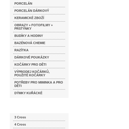
PORCELÁN
PORCELÁN DÁRKOVÝ
KERAMICKÉ ZBOŽÍ
OBRAZY + FOTOFILMY +
PRSTÝNKY
BUDÍKY A HODINY
BAZÉNOVÁ CHEMIE
RAZÍTKA
DÁRKOVÉ POUKÁZKY
KOČÁRKY PRO DĚTI
VÝPRODEJ KOČÁRKŮ,
POUŽITÉ KOČÁRKY
POTŘEBY PRO MIMINKA A PRO
DĚTI
DÝMKY KUŘÁCKÉ
Katalog značek
3 Cross
4 Cross