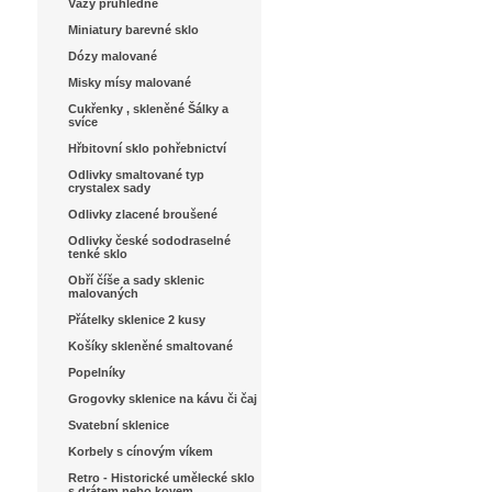
Vázy průhledné
Miniatury barevné sklo
Dózy malované
Misky mísy malované
Cukřenky , skleněné Šálky a
svíce
Hřbitovní sklo pohřebnictví
Odlivky smaltované typ
crystalex sady
Odlivky zlacené broušené
Odlivky české sododraselné
tenké sklo
Obří číše a sady sklenic
malovaných
Přátelky sklenice 2 kusy
Košíky skleněné smaltované
Popelníky
Grogovky sklenice na kávu či čaj
Svatební sklenice
Korbely s cínovým víkem
Retro - Historické umělecké sklo
s drátem nebo kovem