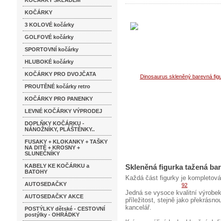
KOČÁRKY SKLADEM
KOČÁRKY
3 KOLOVÉ kočárky
GOLFOVÉ kočárky
SPORTOVNÍ kočárky
HLUBOKÉ kočárky
KOČÁRKY PRO DVOJČATA
PROUTĚNÉ kočárky retro
KOČÁRKY PRO PANENKY
LEVNÉ KOČÁRKY VÝPRODEJ
DOPLŇKY KOČÁRKU -
NÁNOŽNÍKY, PLÁŠTĚNKY..
FUSAKY + KLOKANKY + TAŠKY
NA DITĚ + KROSNY +
SLUNEČNÍKY
KABELY KE KOČÁRKU a
Skleněná figurka tažená ba
BATOHY
Každá část figurky je kompletová
AUTOSEDAČKY
Jedná se vysoce kvalitní výrobek
AUTOSEDAČKY AKCE
příležitost, stejně jako překrás
kancelář.
POSTÝLKY dětské - CESTOVNÍ
postýlky - OHRÁDKY