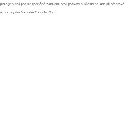
gurka je nutná posílat speciálně zabalená proti poškození křehkého skla při přepravě.
změr : výška 5 x šířka 2 x délka 3 cm