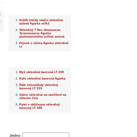
Nejnovější
m
Králík hnědý stojící skleněná
č
tažená figurka velká
Skleněný T Rex dinosaurus
Tyranosaurus figurka
prehistorického zvířete zelená
Pejsek s ušima figurka skleněná
Lt
Nejprodávanější
Myš skleněná barevná LT 209
Kuře skleněné barevná figurka
Pták zelenožlutý skleněný
barevný LT 233
Opice skleněná na zavěšení na
sklenici čirá
Pytel s obličejem skleněný
barevný LT 308
Dotaz na prodejce
Jméno