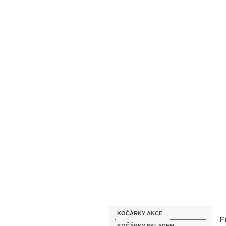
Homepage
Obchodní podmínky
Katalog zboží
KOČÁRKY AKCE
F