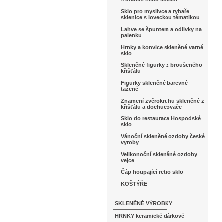
Sklo pro myslivce a rybaře
sklenice s loveckou tématikou
Lahve se špuntem a odlivky na
palenku
Hrnky a konvice skleněné varné
sklo
Skleněné figurky z broušeného
křišťálu
Figurky skleněné barevné
tažené
Znamení zvěrokruhu skleněné z
křišťálu a dochucovače
Sklo do restaurace Hospodské
sklo
Vánoční skleněné ozdoby české
vyroby
Velikonoční skleněné ozdoby
vejce
Čáp houpající retro sklo
KOŠTÝŘE
SKLENĚNÉ VÝROBKY
HRNKY keramické dárkové