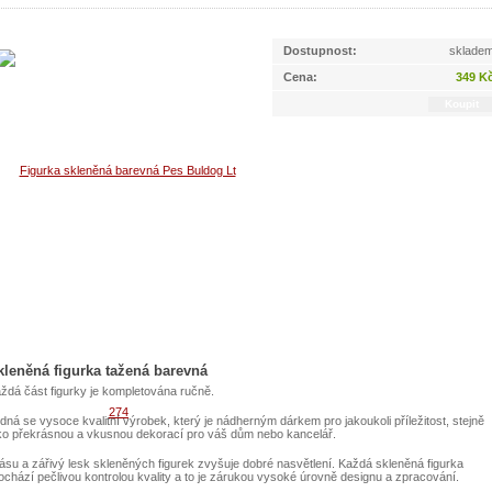
Dostupnost:
sklade
Cena:
349 K
kleněná figurka tažená barevná
ždá část figurky je kompletována ručně.
dná se vysoce kvalitní výrobek, který je nádherným dárkem pro jakoukoli příležitost, stejně
ko překrásnou a vkusnou dekorací pro váš dům nebo kancelář.
ásu a zářivý lesk skleněných figurek zvyšuje dobré nasvětlení. Každá skleněná figurka
ochází pečlivou kontrolou kvality a to je zárukou vysoké úrovně designu a zpracování.