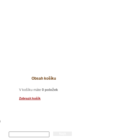
t
Obsah košíku
V košíku máte
0 položek
Zobrazit košík
a
Hledání