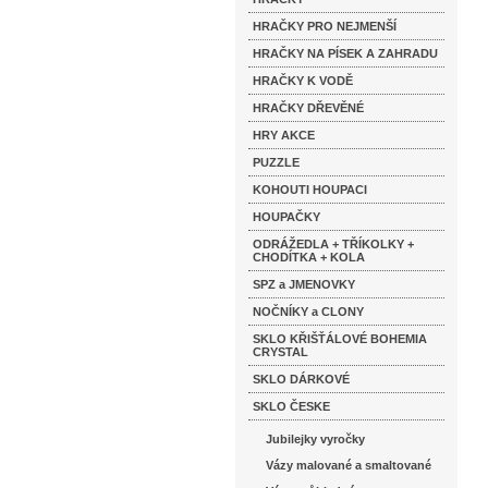
HRAČKY PRO NEJMENŠÍ
HRAČKY NA PÍSEK A ZAHRADU
HRAČKY K VODĚ
HRAČKY DŘEVĚNÉ
HRY AKCE
PUZZLE
KOHOUTI HOUPACI
HOUPAČKY
ODRÁŽEDLA + TŘÍKOLKY +
CHODÍTKA + KOLA
SPZ a JMENOVKY
NOČNÍKY a CLONY
SKLO KŘIŠŤÁLOVÉ BOHEMIA
CRYSTAL
SKLO DÁRKOVÉ
SKLO ČESKE
Jubilejky vyročky
Vázy malované a smaltované