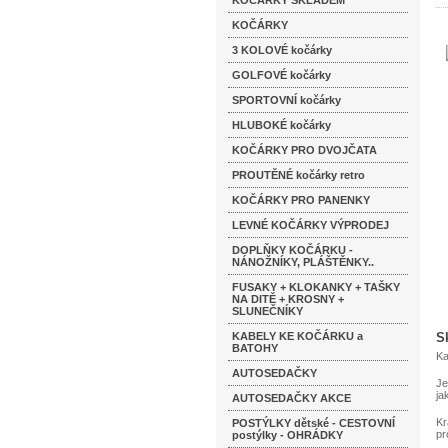
KOČÁRKY SKLADEM
KOČÁRKY
3 KOLOVÉ kočárky
GOLFOVÉ kočárky
SPORTOVNÍ kočárky
HLUBOKÉ kočárky
KOČÁRKY PRO DVOJČATA
PROUTĚNÉ kočárky retro
KOČÁRKY PRO PANENKY
LEVNÉ KOČÁRKY VÝPRODEJ
DOPLŇKY KOČÁRKU -
NÁNOŽNÍKY, PLÁŠTĚNKY..
FUSAKY + KLOKANKY + TAŠKY
NA DITĚ + KROSNY +
SLUNEČNÍKY
KABELY KE KOČÁRKU a
S
BATOHY
Ka
AUTOSEDAČKY
Je
ja
AUTOSEDAČKY AKCE
Kr
POSTÝLKY dětské - CESTOVNÍ
pr
postýlky - OHRÁDKY