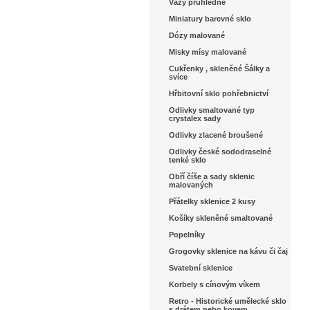
Vázy průhledné
Miniatury barevné sklo
Dózy malované
Misky mísy malované
Cukřenky , skleněné Šálky a
svíce
Hřbitovní sklo pohřebnictví
Odlivky smaltované typ
crystalex sady
Odlivky zlacené broušené
Odlivky české sododraselné
tenké sklo
Obří číše a sady sklenic
malovaných
Přátelky sklenice 2 kusy
Košíky skleněné smaltované
Popelníky
Grogovky sklenice na kávu či čaj
Svatební sklenice
Korbely s cínovým víkem
Retro - Historické umělecké sklo
s drátem nebo kovem