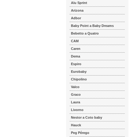
Alu Sprint
Arizona
Adbor
Baby Point a Baby Dreams
Bebetto a Quatro
CAM
Caren
Dema
Espiro
Eurobaby
Chipolino
Valco
Graco
Laura
Livorno
Nestor a Coto baby
Hauck
Peg Pérego