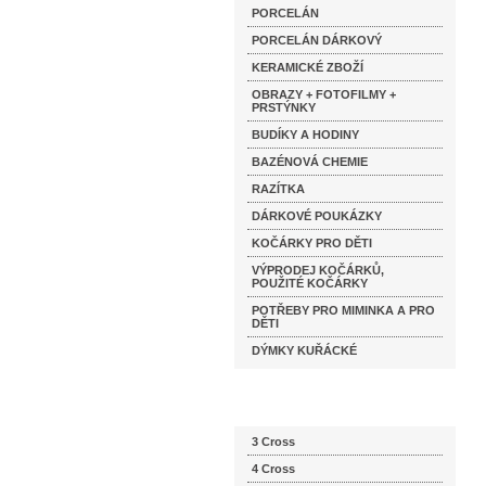
PORCELÁN
PORCELÁN DÁRKOVÝ
KERAMICKÉ ZBOŽÍ
OBRAZY + FOTOFILMY +
PRSTÝNKY
BUDÍKY A HODINY
BAZÉNOVÁ CHEMIE
RAZÍTKA
DÁRKOVÉ POUKÁZKY
KOČÁRKY PRO DĚTI
VÝPRODEJ KOČÁRKŮ,
POUŽITÉ KOČÁRKY
POTŘEBY PRO MIMINKA A PRO
DĚTI
DÝMKY KUŘÁCKÉ
Katalog značek
3 Cross
4 Cross