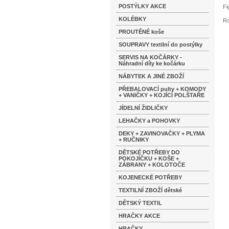
POSTÝLKY AKCE
Fi
KOLÉBKY
Ro
PROUTĚNÉ koše
SOUPRAVY textilní do postýlky
SERVIS NA KOČÁRKY -
Náhradní díly ke kočárku
NÁBYTEK A JINÉ ZBOŽÍ
PŘEBALOVACÍ pulty + KOMODY
+ VANIČKY + KOJÍCÍ POLŠTAŘE
JÍDELNÍ ŽIDLIČKY
LEHAČKY a POHOVKY
DEKY + ZAVINOVAČKY + PLYMA
+ RUČNIKY
DĚTSKÉ POTŘEBY DO
POKOJÍČKU + KOŠE +
ZÁBRANY + KOLOTOČE
KOJENECKÉ POTŘEBY
TEXTILNÍ ZBOŽÍ dětské
DĚTSKÝ TEXTIL
HRAČKY AKCE
HRAČKY