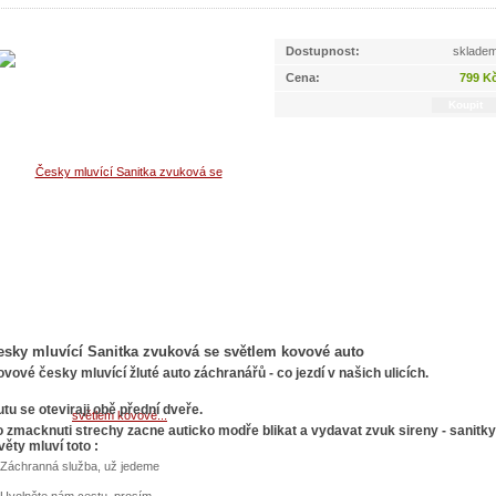
Dostupnost:
sklade
Cena:
799 K
esky mluvící Sanitka zvuková se světlem kovové auto
vové česky mluvící žluté auto záchranářů - co jezdí v našich ulicích.
tu se oteviraji obě přední dveře.
 zmacknuti strechy zacne auticko modře blikat a vydavat zvuk sireny - sanitky
věty mluví toto :
 Záchranná služba, už jedeme