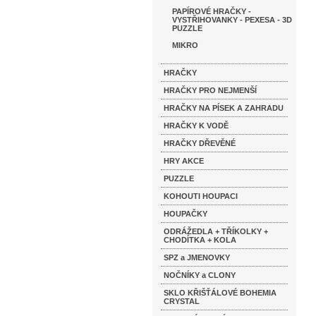
PAPÍROVÉ HRAČKY -
VYSTŘIHOVANKY - PEXESA - 3D
PUZZLE
MIKRO
HRAČKY
HRAČKY PRO NEJMENŠÍ
HRAČKY NA PÍSEK A ZAHRADU
HRAČKY K VODĚ
HRAČKY DŘEVĚNÉ
HRY AKCE
PUZZLE
KOHOUTI HOUPACI
HOUPAČKY
ODRÁŽEDLA + TŘÍKOLKY +
CHODÍTKA + KOLA
SPZ a JMENOVKY
NOČNÍKY a CLONY
SKLO KŘIŠŤÁLOVÉ BOHEMIA
CRYSTAL