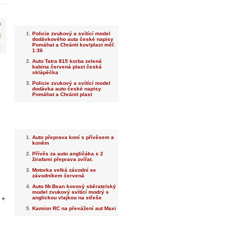
Nejnovější
m
Policie zvukový a svítící model
č
dodávkového auta české napisy
Pomáhat a Chránit kov/plast měř.
1:36
Auto Tatra 815 korba zelená
kabina červená plast česká
sklápěčka
Policie zvukový a svítící model
dodávka auto české napisy
Pomáhat a Chránit plast
Nejprodávanější
Auto přeprava koní s přívěsem a
koněm
Přívěs za auto angličáka s 2
žirafami přeprava zvířat.
Motorka velká závodní se
závodníkem červená
Auto Mr.Bean kovový sběratelský
model zvukový svítící modrý s
anglickou vlajkou na střeše
 +
Kamion RC na převážení aut Maxi