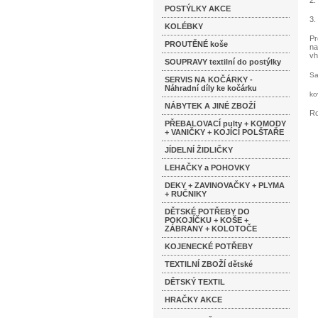
2.
POSTÝLKY AKCE
3.
KOLÉBKY
Pr
PROUTĚNÉ koše
na
vh
SOUPRAVY textilní do postýlky
Sa
SERVIS NA KOČÁRKY -
Náhradní díly ke kočárku
ko
NÁBYTEK A JINÉ ZBOŽÍ
Ro
PŘEBALOVACÍ pulty + KOMODY
+ VANIČKY + KOJÍCÍ POLŠTAŘE
JÍDELNÍ ŽIDLIČKY
LEHAČKY a POHOVKY
DEKY + ZAVINOVAČKY + PLYMA
+ RUČNIKY
DĚTSKÉ POTŘEBY DO
POKOJÍČKU + KOŠE +
ZÁBRANY + KOLOTOČE
KOJENECKÉ POTŘEBY
TEXTILNÍ ZBOŽÍ dětské
DĚTSKÝ TEXTIL
HRAČKY AKCE