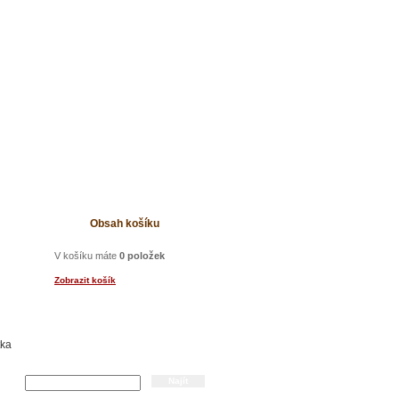
t
Obsah košíku
V košíku máte
0 položek
Zobrazit košík
tka
Hledání