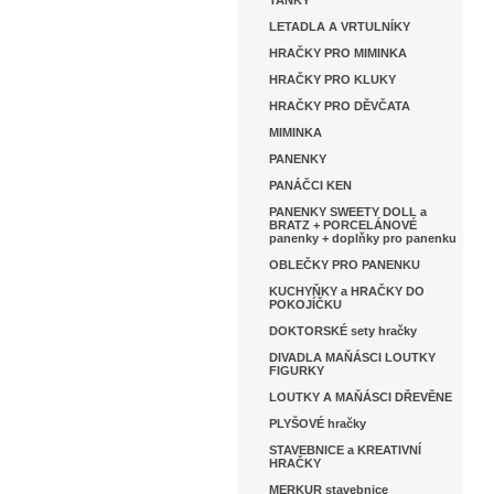
TANKY
LETADLA A VRTULNÍKY
HRAČKY PRO MIMINKA
HRAČKY PRO KLUKY
HRAČKY PRO DĚVČATA
MIMINKA
PANENKY
PANÁČCI KEN
PANENKY SWEETY DOLL a
BRATZ + PORCELÁNOVÉ
panenky + doplňky pro panenku
OBLEČKY PRO PANENKU
KUCHYŇKY a HRAČKY DO
POKOJÍČKU
DOKTORSKÉ sety hračky
DIVADLA MAŇÁSCI LOUTKY
FIGURKY
LOUTKY A MAŇÁSCI DŘEVĚNE
PLYŠOVÉ hračky
STAVEBNICE a KREATIVNÍ
HRAČKY
MERKUR stavebnice