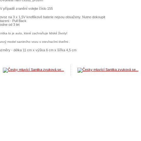
 Uvolněte nám cestu, prosím
 V případě zranění volejte číslo 155
ovoz na 3 x 1,5V knoflíkové baterie nejsou obsaženy. Nutno dokoupit
tazeni - Pull Back
odne od 3 let
nitka to je auto, které zachraňuje lidské životy!
vový model sanitního vozu s otevíracími dveřmi .
změry - délka 11 cm x výška 6 cm x šířka 4,5 cm