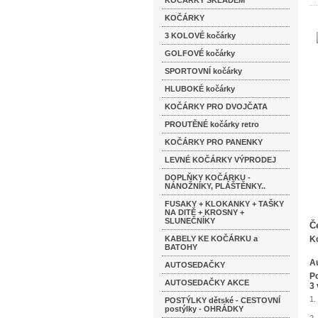
KOČÁRKY SKLADEM
KOČÁRKY
3 KOLOVÉ kočárky
GOLFOVÉ kočárky
SPORTOVNÍ kočárky
HLUBOKÉ kočárky
KOČÁRKY PRO DVOJČATA
PROUTĚNÉ kočárky retro
KOČÁRKY PRO PANENKY
LEVNÉ KOČÁRKY VÝPRODEJ
DOPLŇKY KOČÁRKU -
NÁNOŽNÍKY, PLÁŠTĚNKY..
FUSAKY + KLOKANKY + TAŠKY
NA DITĚ + KROSNY +
SLUNEČNÍKY
Č
KABELY KE KOČÁRKU a
Ko
BATOHY
Au
AUTOSEDAČKY
Po
AUTOSEDAČKY AKCE
3 
1.
POSTÝLKY dětské - CESTOVNÍ
postýlky - OHRÁDKY