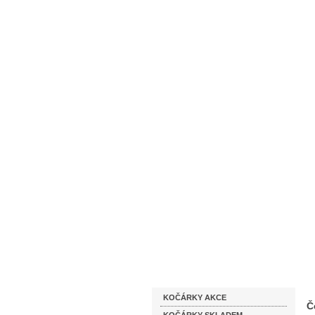
Homepage
Obchodní podmínky
Katalog zboží
KOČÁRKY AKCE
Č