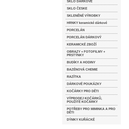
SKLO DÁRKOVÉ
SKLO ČESKE
SKLENĚNÉ VÝROBKY
HRNKY keramické dárkové
PORCELÁN
PORCELÁN DÁRKOVÝ
KERAMICKÉ ZBOŽÍ
OBRAZY + FOTOFILMY +
PRSTÝNKY
BUDÍKY A HODINY
BAZÉNOVÁ CHEMIE
RAZÍTKA
DÁRKOVÉ POUKÁZKY
KOČÁRKY PRO DĚTI
VÝPRODEJ KOČÁRKŮ,
POUŽITÉ KOČÁRKY
POTŘEBY PRO MIMINKA A PRO
DĚTI
DÝMKY KUŘÁCKÉ