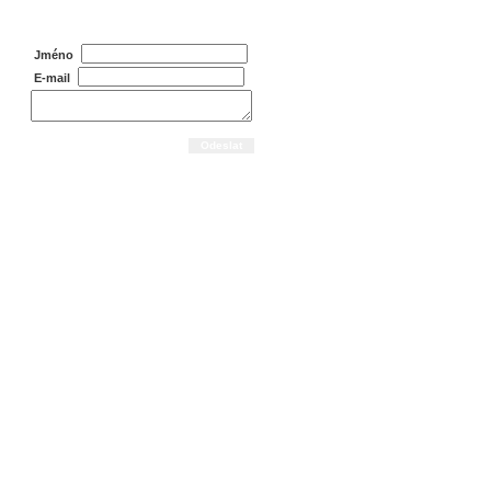
Dotaz na prodejce
Jméno
E-mail