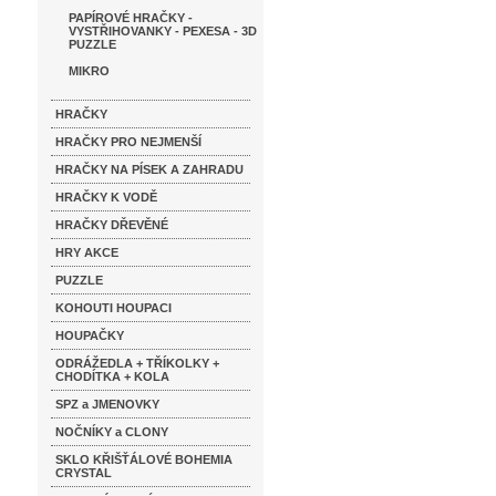
PAPÍROVÉ HRAČKY -
VYSTŘIHOVANKY - PEXESA - 3D
PUZZLE
MIKRO
HRAČKY
HRAČKY PRO NEJMENŠÍ
HRAČKY NA PÍSEK A ZAHRADU
HRAČKY K VODĚ
HRAČKY DŘEVĚNÉ
HRY AKCE
PUZZLE
KOHOUTI HOUPACI
HOUPAČKY
ODRÁŽEDLA + TŘÍKOLKY +
CHODÍTKA + KOLA
SPZ a JMENOVKY
NOČNÍKY a CLONY
SKLO KŘIŠŤÁLOVÉ BOHEMIA
CRYSTAL