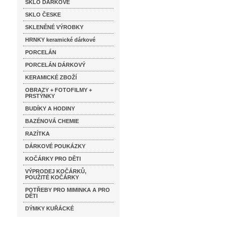
SKLO DÁRKOVÉ
SKLO ČESKE
SKLENĚNÉ VÝROBKY
HRNKY keramické dárkové
PORCELÁN
PORCELÁN DÁRKOVÝ
KERAMICKÉ ZBOŽÍ
OBRAZY + FOTOFILMY +
PRSTÝNKY
BUDÍKY A HODINY
BAZÉNOVÁ CHEMIE
RAZÍTKA
DÁRKOVÉ POUKÁZKY
KOČÁRKY PRO DĚTI
VÝPRODEJ KOČÁRKŮ,
POUŽITÉ KOČÁRKY
POTŘEBY PRO MIMINKA A PRO
DĚTI
DÝMKY KUŘÁCKÉ