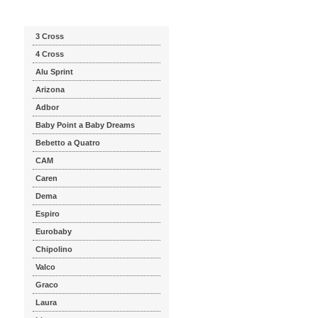
Katalog značek
3 Cross
4 Cross
Alu Sprint
Arizona
Adbor
Baby Point a Baby Dreams
Bebetto a Quatro
CAM
Caren
Dema
Espiro
Eurobaby
Chipolino
Valco
Graco
Laura