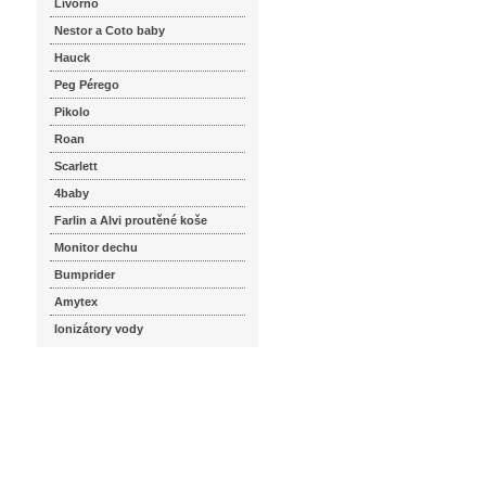
Livorno
Nestor a Coto baby
Hauck
Peg Pérego
Pikolo
Roan
Scarlett
4baby
Farlin a Alvi proutěné koše
Monitor dechu
Bumprider
Amytex
Ionizátory vody
seznam.cz