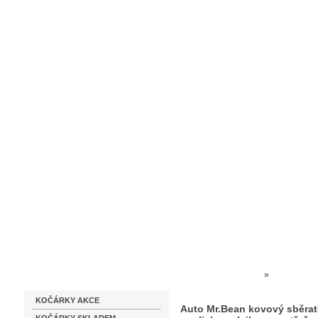
Homepage
Obchodní podmínky
Prodejna kočárků
Dárkové p
Katalog zboží
Kočárky NEC
»
HRAČKY 
KOČÁRKY AKCE
sběratelský model zvukový sv
Auto Mr.Bean kovový sběrat