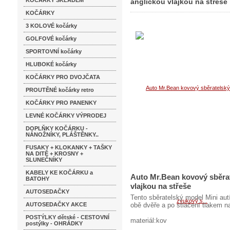
KOČÁRKY SKLADEM
anglickou vlajkou na střeše
KOČÁRKY
3 KOLOVÉ kočárky
GOLFOVÉ kočárky
SPORTOVNÍ kočárky
HLUBOKÉ kočárky
KOČÁRKY PRO DVOJČATA
PROUTĚNÉ kočárky retro
KOČÁRKY PRO PANENKY
LEVNÉ KOČÁRKY VÝPRODEJ
DOPLŇKY KOČÁRKU -
NÁNOŽNÍKY, PLÁŠTĚNKY..
FUSAKY + KLOKANKY + TAŠKY
NA DITĚ + KROSNY +
SLUNEČNÍKY
KABELY KE KOČÁRKU a
Auto Mr.Bean kovový sběrat
BATOHY
vlajkou na střeše
AUTOSEDAČKY
Tento sběratelský model Mini aut
AUTOSEDAČKY AKCE
obě dvěře a po stlačení tlakem n
POSTÝLKY dětské - CESTOVNÍ
materiál:kov
postýlky - OHRÁDKY