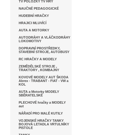
TV POLOŽKY TV HRY
NAUČNÉ PEDAGOGICKÉ
HUDEBNÍ HRAČKY
HRAJICI MLUVÍCÍ
AUTA A MOTORKY
AUTODRÁHY A VLÁČKODRÁHY
LOKOMOTIVY
DOPRAVNÍ PROSTŘEDKY,
STAVEBNÍ STROJE, AUTOBUSY
RC HRAČKY A MODELY
ZEMĚDĚLSKÉ STROJE ,
TRAKTORY , KOMBAJNY
KOVOVÉ MODELY AUT ŠKODA
Abrex - TRABANT - FIAT - VW a
KOL
AUTA a Motorky MODELY
SBĚRATELSKÉ
PLECHOVÉ hračky a MODELY
aut
NÁŘADÍ PRO MALÉ KUTILY
VOJENSKÉ HRAČKY TANKY
BOJOVÁ LETADLA VRTULNÍKY
PISTOLE