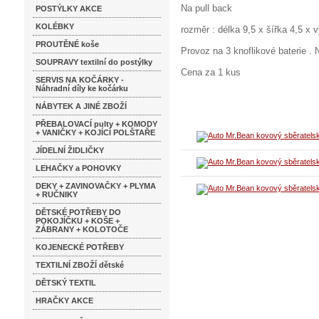
Na pull back
POSTÝLKY AKCE
KOLÉBKY
rozměr : délka 9,5 x šířka 4,5 x
PROUTĚNÉ koše
Provoz na 3 knoflikové baterie .
SOUPRAVY textilní do postýlky
Cena za 1 kus
SERVIS NA KOČÁRKY -
Náhradní díly ke kočárku
NÁBYTEK A JINÉ ZBOŽÍ
PŘEBALOVACÍ pulty + KOMODY
+ VANIČKY + KOJÍCÍ POLŠTAŘE
JÍDELNÍ ŽIDLIČKY
LEHAČKY a POHOVKY
DEKY + ZAVINOVAČKY + PLYMA
+ RUČNIKY
DĚTSKÉ POTŘEBY DO
POKOJÍČKU + KOŠE +
ZÁBRANY + KOLOTOČE
KOJENECKÉ POTŘEBY
TEXTILNÍ ZBOŽÍ dětské
DĚTSKÝ TEXTIL
HRAČKY AKCE