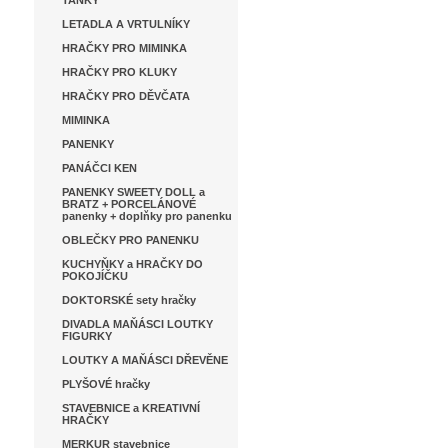
TANKY
LETADLA A VRTULNÍKY
HRAČKY PRO MIMINKA
HRAČKY PRO KLUKY
HRAČKY PRO DĚVČATA
MIMINKA
PANENKY
PANÁČCI KEN
PANENKY SWEETY DOLL a
BRATZ + PORCELÁNOVÉ
panenky + doplňky pro panenku
OBLEČKY PRO PANENKU
KUCHYŇKY a HRAČKY DO
POKOJÍČKU
DOKTORSKÉ sety hračky
DIVADLA MAŇÁSCI LOUTKY
FIGURKY
LOUTKY A MAŇÁSCI DŘEVĚNE
PLYŠOVÉ hračky
STAVEBNICE a KREATIVNÍ
HRAČKY
MERKUR stavebnice