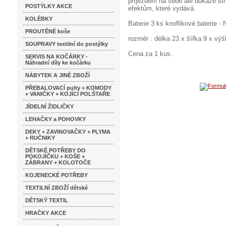
příjezdem na sebe ale dokáže st
POSTÝLKY AKCE
efektům, které vydává.
KOLÉBKY
Baterie 3 ks knoflikové baterie -
PROUTĚNÉ koše
rozměr : délka 23 x šířka 9 x v
SOUPRAVY textilní do postýlky
Cena za 1 kus.
SERVIS NA KOČÁRKY -
Náhradní díly ke kočárku
NÁBYTEK A JINÉ ZBOŽÍ
PŘEBALOVACÍ pulty + KOMODY
+ VANIČKY + KOJÍCÍ POLŠTAŘE
JÍDELNÍ ŽIDLIČKY
LEHAČKY a POHOVKY
DEKY + ZAVINOVAČKY + PLYMA
+ RUČNIKY
DĚTSKÉ POTŘEBY DO
POKOJÍČKU + KOŠE +
ZÁBRANY + KOLOTOČE
KOJENECKÉ POTŘEBY
TEXTILNÍ ZBOŽÍ dětské
DĚTSKÝ TEXTIL
HRAČKY AKCE