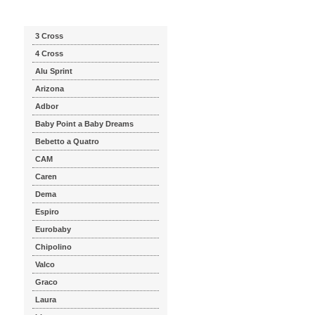
Katalog značek
3 Cross
4 Cross
Alu Sprint
Arizona
Adbor
Baby Point a Baby Dreams
Bebetto a Quatro
CAM
Caren
Dema
Espiro
Eurobaby
Chipolino
Valco
Graco
Laura