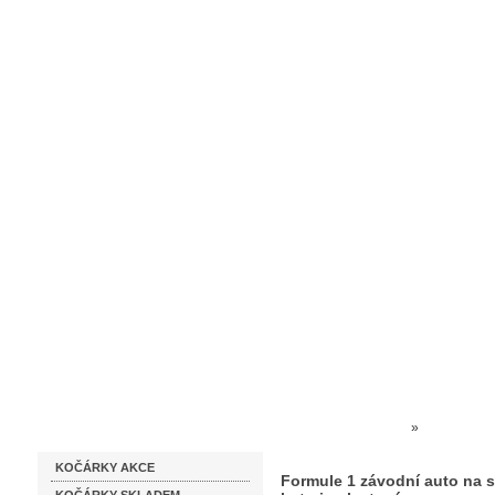
Homepage
Obchodní podmínky
Prodejna kočárků
Dárkové p
Katalog zboží
Kočárky NEC
»
HRAČKY 
KOČÁRKY AKCE
auto na setrvačník se zvuková
Formule 1 závodní auto na s