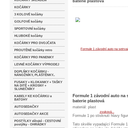
KOČÁRKY SKLADEM
baterie plastová
KOČÁRKY
3 KOLOVÉ kočárky
GOLFOVÉ kočárky
SPORTOVNÍ kočárky
HLUBOKÉ kočárky
KOČÁRKY PRO DVOJČATA
PROUTĚNÉ kočárky retro
KOČÁRKY PRO PANENKY
LEVNÉ KOČÁRKY VÝPRODEJ
DOPLŇKY KOČÁRKU -
NÁNOŽNÍKY, PLÁŠTĚNKY..
FUSAKY + KLOKANKY + TAŠKY
NA DITĚ + KROSNY +
SLUNEČNÍKY
Formule 1 závodní auto na s
KABELY KE KOČÁRKU a
BATOHY
baterie plastová
AUTOSEDAČKY
materiál: plast
AUTOSEDAČKY AKCE
Formule 1 po stisknutí hlavy fig
POSTÝLKY dětské - CESTOVNÍ
Tato skvěle vypadající Formule 1
postýlky - OHRÁDKY