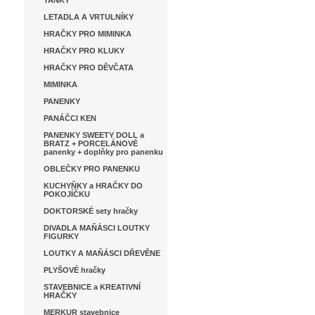
TANKY
LETADLA A VRTULNÍKY
HRAČKY PRO MIMINKA
HRAČKY PRO KLUKY
HRAČKY PRO DĚVČATA
MIMINKA
PANENKY
PANÁČCI KEN
PANENKY SWEETY DOLL a
BRATZ + PORCELÁNOVÉ
panenky + doplňky pro panenku
OBLEČKY PRO PANENKU
KUCHYŇKY a HRAČKY DO
POKOJÍČKU
DOKTORSKÉ sety hračky
DIVADLA MAŇÁSCI LOUTKY
FIGURKY
LOUTKY A MAŇÁSCI DŘEVĚNE
PLYŠOVÉ hračky
STAVEBNICE a KREATIVNÍ
HRAČKY
MERKUR stavebnice