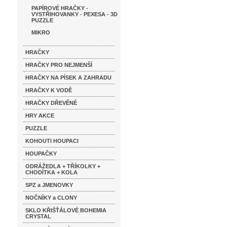
PAPÍROVÉ HRAČKY -
VYSTŘIHOVANKY - PEXESA - 3D
PUZZLE
MIKRO
HRAČKY
HRAČKY PRO NEJMENŠÍ
HRAČKY NA PÍSEK A ZAHRADU
HRAČKY K VODĚ
HRAČKY DŘEVĚNÉ
HRY AKCE
PUZZLE
KOHOUTI HOUPACI
HOUPAČKY
ODRÁŽEDLA + TŘÍKOLKY +
CHODÍTKA + KOLA
SPZ a JMENOVKY
NOČNÍKY a CLONY
SKLO KŘIŠŤÁLOVÉ BOHEMIA
CRYSTAL