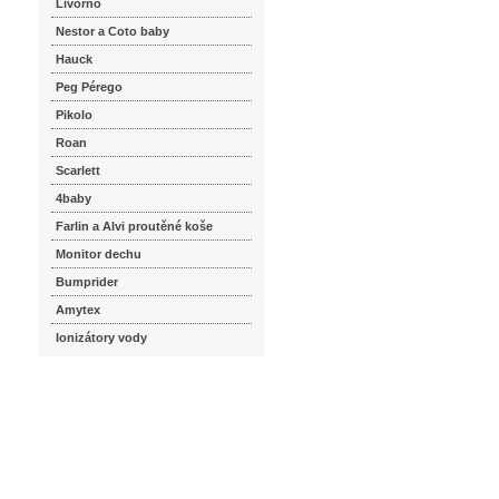
Livorno
Nestor a Coto baby
Hauck
Peg Pérego
Pikolo
Roan
Scarlett
4baby
Farlin a Alvi proutěné koše
Monitor dechu
Bumprider
Amytex
Ionizátory vody
seznam.cz