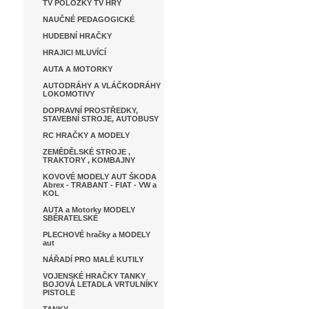
TV POLOŽKY TV HRY
NAUČNÉ PEDAGOGICKÉ
HUDEBNÍ HRAČKY
HRAJICI MLUVÍCÍ
AUTA A MOTORKY
AUTODRÁHY A VLÁČKODRÁHY
LOKOMOTIVY
DOPRAVNÍ PROSTŘEDKY,
STAVEBNÍ STROJE, AUTOBUSY
RC HRAČKY A MODELY
ZEMĚDĚLSKÉ STROJE ,
TRAKTORY , KOMBAJNY
KOVOVÉ MODELY AUT ŠKODA
Abrex - TRABANT - FIAT - VW a
KOL
AUTA a Motorky MODELY
SBĚRATELSKÉ
PLECHOVÉ hračky a MODELY
aut
NÁŘADÍ PRO MALÉ KUTILY
VOJENSKÉ HRAČKY TANKY
BOJOVÁ LETADLA VRTULNÍKY
PISTOLE