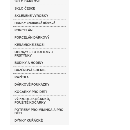
SKLO DÁRKOVÉ
SKLO ČESKE
SKLENĚNÉ VÝROBKY
HRNKY keramické dárkové
PORCELÁN
PORCELÁN DÁRKOVÝ
KERAMICKÉ ZBOŽÍ
OBRAZY + FOTOFILMY +
PRSTÝNKY
BUDÍKY A HODINY
BAZÉNOVÁ CHEMIE
RAZÍTKA
DÁRKOVÉ POUKÁZKY
KOČÁRKY PRO DĚTI
VÝPRODEJ KOČÁRKŮ,
POUŽITÉ KOČÁRKY
POTŘEBY PRO MIMINKA A PRO
DĚTI
DÝMKY KUŘÁCKÉ