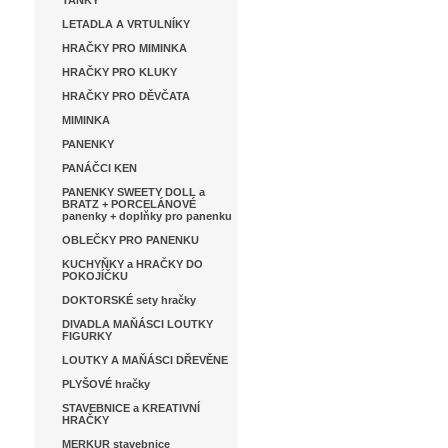
TANKY
LETADLA A VRTULNÍKY
HRAČKY PRO MIMINKA
HRAČKY PRO KLUKY
HRAČKY PRO DĚVČATA
MIMINKA
PANENKY
PANÁČCI KEN
PANENKY SWEETY DOLL a
BRATZ + PORCELÁNOVÉ
panenky + doplňky pro panenku
OBLEČKY PRO PANENKU
KUCHYŇKY a HRAČKY DO
POKOJÍČKU
DOKTORSKÉ sety hračky
DIVADLA MAŇÁSCI LOUTKY
FIGURKY
LOUTKY A MAŇÁSCI DŘEVĚNE
PLYŠOVÉ hračky
STAVEBNICE a KREATIVNÍ
HRAČKY
MERKUR stavebnice