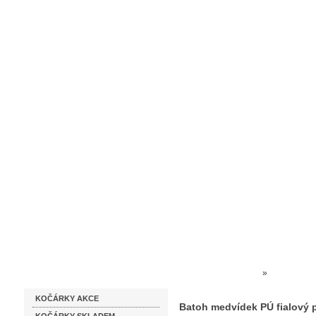
Homepage
Obchodní podmínky
Prodejna kočárků
Dárkové p
Katalog zboží
Kočárky NEC
»
HRAČKY 
KOČÁRKY AKCE
Batoh medvídek PÚ fialový 
Batoh medvídek PÚ fialový 