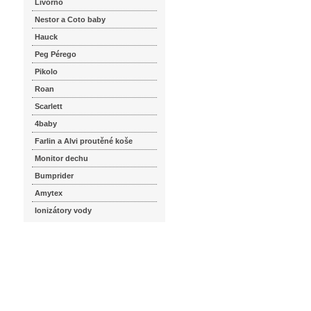
Livorno
Nestor a Coto baby
Hauck
Peg Pérego
Pikolo
Roan
Scarlett
4baby
Farlin a Alvi proutěné koše
Monitor dechu
Bumprider
Amytex
Ionizátory vody
seznam.cz