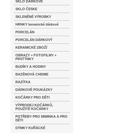
SKLO DÁRKOVÉ
SKLO ČESKE
SKLENĚNÉ VÝROBKY
HRNKY keramické dárkové
PORCELÁN
PORCELÁN DÁRKOVÝ
KERAMICKÉ ZBOŽÍ
OBRAZY + FOTOFILMY +
PRSTÝNKY
BUDÍKY A HODINY
BAZÉNOVÁ CHEMIE
RAZÍTKA
DÁRKOVÉ POUKÁZKY
KOČÁRKY PRO DĚTI
VÝPRODEJ KOČÁRKŮ,
POUŽITÉ KOČÁRKY
POTŘEBY PRO MIMINKA A PRO
DĚTI
DÝMKY KUŘÁCKÉ