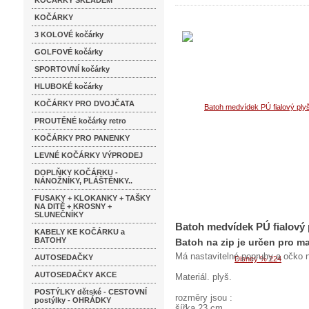
KOČÁRKY SKLADEM
KOČÁRKY
3 KOLOVÉ kočárky
GOLFOVÉ kočárky
SPORTOVNÍ kočárky
HLUBOKÉ kočárky
KOČÁRKY PRO DVOJČATA
PROUTĚNÉ kočárky retro
KOČÁRKY PRO PANENKY
LEVNÉ KOČÁRKY VÝPRODEJ
DOPLŇKY KOČÁRKU -
NÁNOŽNÍKY, PLÁŠTĚNKY..
FUSAKY + KLOKANKY + TAŠKY
NA DITĚ + KROSNY +
SLUNEČNÍKY
Batoh medvídek PÚ fialový 
KABELY KE KOČÁRKU a
BATOHY
Batoh na zip je určen pro ma
Má nastavitelné popruhy a očko 
AUTOSEDAČKY
AUTOSEDAČKY AKCE
Materiál. plyš.
POSTÝLKY dětské - CESTOVNÍ
rozměry jsou :
postýlky - OHRÁDKY
šířka 23 cm