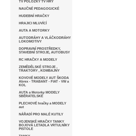
TV POLOŽKY TV HRY
NAUČNÉ PEDAGOGICKÉ
HUDEBNÍ HRAČKY
HRAJICI MLUVÍCÍ
AUTA A MOTORKY
AUTODRÁHY A VLÁČKODRÁHY
LOKOMOTIVY
DOPRAVNÍ PROSTŘEDKY,
STAVEBNÍ STROJE, AUTOBUSY
RC HRAČKY A MODELY
ZEMĚDĚLSKÉ STROJE ,
TRAKTORY , KOMBAJNY
KOVOVÉ MODELY AUT ŠKODA
Abrex - TRABANT - FIAT - VW a
KOL
AUTA a Motorky MODELY
SBĚRATELSKÉ
PLECHOVÉ hračky a MODELY
aut
NÁŘADÍ PRO MALÉ KUTILY
VOJENSKÉ HRAČKY TANKY
BOJOVÁ LETADLA VRTULNÍKY
PISTOLE