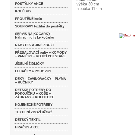
POSTÝLKY AKCE
výška 30 cm
hloubka 11 cm
KOLÉBKY
PROUTĚNÉ koše
SOUPRAVY textilní do postýlky
SERVIS NA KOČÁRKY -
Náhradní díly ke kočárku
NÁBYTEK A JINÉ ZBOŽÍ
PŘEBALOVACÍ pulty + KOMODY
+ VANIČKY + KOJÍCÍ POLŠTAŘE
JÍDELNÍ ŽIDLIČKY
LEHAČKY a POHOVKY
DEKY + ZAVINOVAČKY + PLYMA
+ RUČNIKY
DĚTSKÉ POTŘEBY DO
POKOJÍČKU + KOŠE +
ZÁBRANY + KOLOTOČE
KOJENECKÉ POTŘEBY
TEXTILNÍ ZBOŽÍ dětské
DĚTSKÝ TEXTIL
HRAČKY AKCE