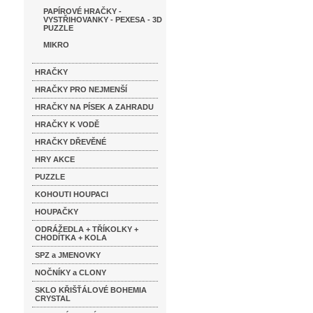
PAPÍROVÉ HRAČKY -
VYSTŘIHOVANKY - PEXESA - 3D
PUZZLE
MIKRO
HRAČKY
HRAČKY PRO NEJMENŠÍ
HRAČKY NA PÍSEK A ZAHRADU
HRAČKY K VODĚ
HRAČKY DŘEVĚNÉ
HRY AKCE
PUZZLE
KOHOUTI HOUPACI
HOUPAČKY
ODRÁŽEDLA + TŘÍKOLKY +
CHODÍTKA + KOLA
SPZ a JMENOVKY
NOČNÍKY a CLONY
SKLO KŘIŠŤÁLOVÉ BOHEMIA
CRYSTAL