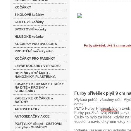
KOČÁRKY SKLADEM
KOČÁRKY
3 KOLOVÉ kočárky
GOLFOVÉ kočárky
SPORTOVNÍ kočárky
HLUBOKÉ kočárky
KOČÁRKY PRO DVOJČATA
PROUTĚNÉ kočárky retro
KOČÁRKY PRO PANENKY
LEVNÉ KOČÁRKY VÝPRODEJ
DOPLŇKY KOČÁRKU -
NÁNOŽNÍKY, PLÁŠTĚNKY..
FUSAKY + KLOKANKY + TAŠKY
NA DITĚ + KROSNY +
SLUNEČNÍKY
Furby přívěšek plyš 9 cm n
KABELY KE KOČÁRKU a
Plyšáci potěší všechny děti. Ply
BATOHY
dotek.
PLYŠ Furby Přívěsek 9 cm zv
AUTOSEDAČKY
Furby používá svůj vlastní jazyk 
AUTOSEDAČKY AKCE
Co by to bylo za klíče, kdyby na
veselé, a navíc díky nim vždy kl
POSTÝLKY dětské - CESTOVNÍ
postýlky - OHRÁDKY
Vyberte vašemu dítěti jednoho ze