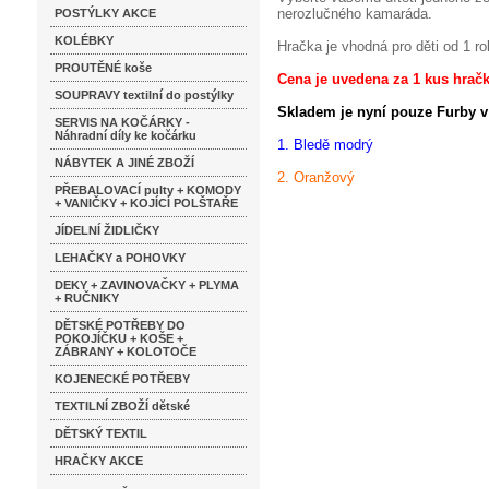
nerozlučného kamaráda.
POSTÝLKY AKCE
KOLÉBKY
Hračka je vhodná pro děti od 1 ro
PROUTĚNÉ koše
Cena je uvedena za 1 kus hračk
SOUPRAVY textilní do postýlky
Skladem je nyní pouze Furby v 
SERVIS NA KOČÁRKY -
Náhradní díly ke kočárku
1. Bledě modrý
NÁBYTEK A JINÉ ZBOŽÍ
2. Oranžový
PŘEBALOVACÍ pulty + KOMODY
+ VANIČKY + KOJÍCÍ POLŠTAŘE
JÍDELNÍ ŽIDLIČKY
LEHAČKY a POHOVKY
DEKY + ZAVINOVAČKY + PLYMA
+ RUČNIKY
DĚTSKÉ POTŘEBY DO
POKOJÍČKU + KOŠE +
ZÁBRANY + KOLOTOČE
KOJENECKÉ POTŘEBY
TEXTILNÍ ZBOŽÍ dětské
DĚTSKÝ TEXTIL
HRAČKY AKCE