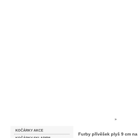
Homepage
Obchodní podmínky
Prodejna kočárků
Dárkové p
Katalog zboží
Kočárky NEC
»
HRAČKY 
KOČÁRKY AKCE
na baterie se zvukem oranž
Furby přívěšek plyš 9 cm na