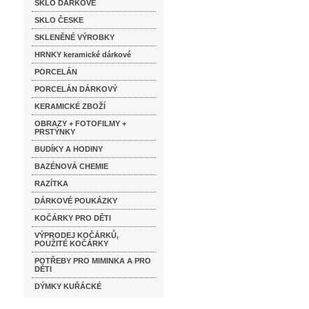
SKLO DÁRKOVÉ
SKLO ČESKE
SKLENĚNÉ VÝROBKY
HRNKY keramické dárkové
PORCELÁN
PORCELÁN DÁRKOVÝ
KERAMICKÉ ZBOŽÍ
OBRAZY + FOTOFILMY +
PRSTÝNKY
BUDÍKY A HODINY
BAZÉNOVÁ CHEMIE
RAZÍTKA
DÁRKOVÉ POUKÁZKY
KOČÁRKY PRO DĚTI
VÝPRODEJ KOČÁRKŮ,
POUŽITÉ KOČÁRKY
POTŘEBY PRO MIMINKA A PRO
DĚTI
DÝMKY KUŘÁCKÉ