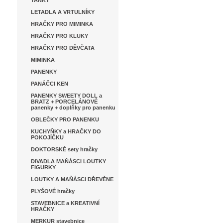
TANKY
LETADLA A VRTULNÍKY
HRAČKY PRO MIMINKA
HRAČKY PRO KLUKY
HRAČKY PRO DĚVČATA
MIMINKA
PANENKY
PANÁČCI KEN
PANENKY SWEETY DOLL a
BRATZ + PORCELÁNOVÉ
panenky + doplňky pro panenku
OBLEČKY PRO PANENKU
KUCHYŇKY a HRAČKY DO
POKOJÍČKU
DOKTORSKÉ sety hračky
DIVADLA MAŇÁSCI LOUTKY
FIGURKY
LOUTKY A MAŇÁSCI DŘEVĚNE
PLYŠOVÉ hračky
STAVEBNICE a KREATIVNÍ
HRAČKY
MERKUR stavebnice