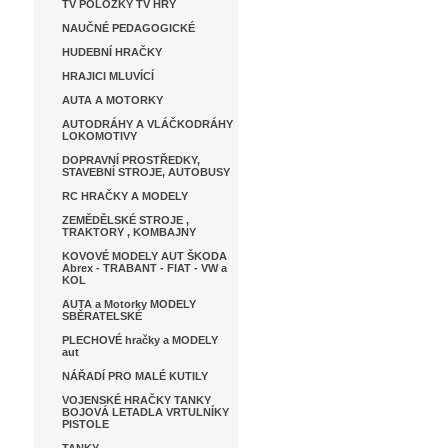
TV POLOŽKY TV HRY
NAUČNÉ PEDAGOGICKÉ
HUDEBNÍ HRAČKY
HRAJICI MLUVÍCÍ
AUTA A MOTORKY
AUTODRÁHY A VLÁČKODRÁHY
LOKOMOTIVY
DOPRAVNÍ PROSTŘEDKY,
STAVEBNÍ STROJE, AUTOBUSY
RC HRAČKY A MODELY
ZEMĚDĚLSKÉ STROJE ,
TRAKTORY , KOMBAJNY
KOVOVÉ MODELY AUT ŠKODA
Abrex - TRABANT - FIAT - VW a
KOL
AUTA a Motorky MODELY
SBĚRATELSKÉ
PLECHOVÉ hračky a MODELY
aut
NÁŘADÍ PRO MALÉ KUTILY
VOJENSKÉ HRAČKY TANKY
BOJOVÁ LETADLA VRTULNÍKY
PISTOLE