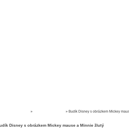
Prodejna kočárků
Dárkové poukázky
Odkazy
Slovensko
Kontak
Kočárky NEC
»
BUDÍKY A HODINY
»
Budík Disney s obrázkem Mickey mau
Minnie žlutý
udík Disney s obrázkem Mickey mause a Minnie žlutý