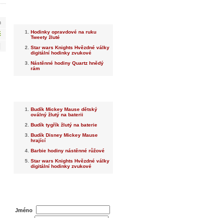
Nejnovější
m
Hodinky opravdové na ruku
č
Tweety žluté
Star wars Knights Hvězdné války
digitální hodinky zvukové
Nástěnné hodiny Quartz hnědý
rám
Nejprodávanější
Budík Mickey Mause dětský
oválný žlutý na baterii
Budík tygřík žlutý na baterie
Budík Disney Mickey Mause
hrající
Barbie hodiny nástěnné růžové
Star wars Knights Hvězdné války
digitální hodinky zvukové
Dotaz na prodejce
Jméno