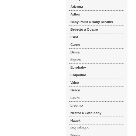
Arizona
Adbor
Baby Point a Baby Dreams
Bebetto a Quatro
CAM
Caren
Dema
Espiro
Eurobaby
Chipolino
Valco
Graco
Laura
Livorno
Nestor a Coto baby
Hauck
Peg Pérego
Pikolo