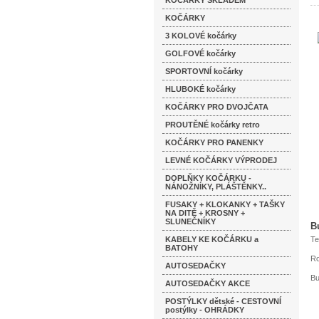
KOČÁRKY SKLADEM
KOČÁRKY
3 KOLOVÉ kočárky
GOLFOVÉ kočárky
SPORTOVNÍ kočárky
HLUBOKÉ kočárky
KOČÁRKY PRO DVOJČATA
PROUTĚNÉ kočárky retro
KOČÁRKY PRO PANENKY
LEVNÉ KOČÁRKY VÝPRODEJ
DOPLŇKY KOČÁRKU -
NÁNOŽNÍKY, PLÁŠTĚNKY..
FUSAKY + KLOKANKY + TAŠKY
NA DITĚ + KROSNY +
SLUNEČNÍKY
B
KABELY KE KOČÁRKU a
Te
BATOHY
Ro
AUTOSEDAČKY
Bu
AUTOSEDAČKY AKCE
POSTÝLKY dětské - CESTOVNÍ
postýlky - OHRÁDKY