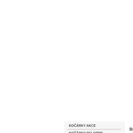
Homepage
Obchodní podmínky
Katalog zboží
KOČÁRKY AKCE
B