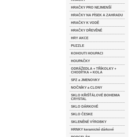
HRAČKY PRO NEJMENŠÍ
HRAČKY NA PÍSEK A ZAHRADU
HRAČKY K VODĚ
HRAČKY DŘEVĚNÉ
HRY AKCE
PUZZLE
KOHOUTI HOUPACI
HOUPAČKY
ODRÁŽEDLA + TŘÍKOLKY +
CHODÍTKA + KOLA
SPZ a JMENOVKY
NOČNÍKY a CLONY
SKLO KŘIŠŤÁLOVÉ BOHEMIA
CRYSTAL
SKLO DÁRKOVÉ
SKLO ČESKE
SKLENĚNÉ VÝROBKY
HRNKY keramické dárkové