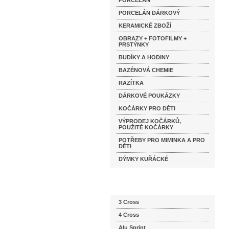
PORCELÁN
PORCELÁN DÁRKOVÝ
KERAMICKÉ ZBOŽÍ
OBRAZY + FOTOFILMY +
PRSTÝNKY
BUDÍKY A HODINY
BAZÉNOVÁ CHEMIE
RAZÍTKA
DÁRKOVÉ POUKÁZKY
KOČÁRKY PRO DĚTI
VÝPRODEJ KOČÁRKŮ,
POUŽITÉ KOČÁRKY
POTŘEBY PRO MIMINKA A PRO
DĚTI
DÝMKY KUŘÁCKÉ
Katalog značek
3 Cross
4 Cross
Alu Sprint