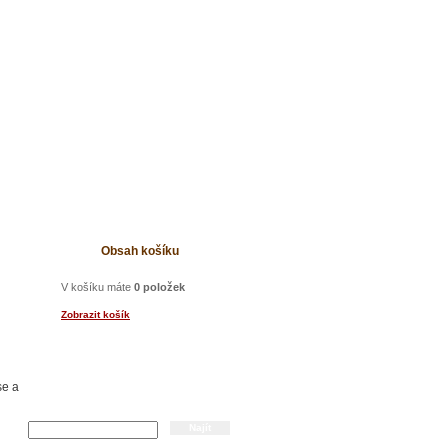
t
Obsah košíku
V košíku máte
0 položek
Zobrazit košík
se a
Hledání