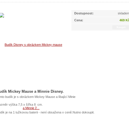
Dostupnost:
sklade
Cena:
469 K
udík Mickey Mause a Minnie Disney.
nto budík je s obrázkem Mickey Mause a líbající Minie
změr výška 7,5 x šířka 8 cm.
dík je na 1 tužkovou baterii - není obsažena v ceně.Nutno dokoupit.