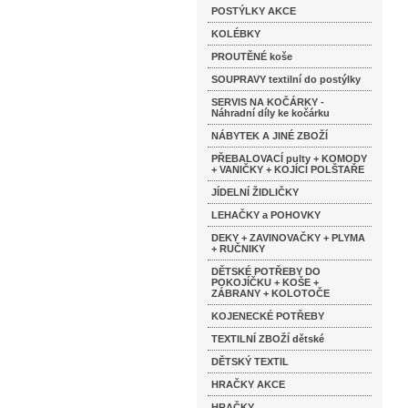
POSTÝLKY AKCE
KOLÉBKY
PROUTĚNÉ koše
SOUPRAVY textilní do postýlky
SERVIS NA KOČÁRKY -
Náhradní díly ke kočárku
NÁBYTEK A JINÉ ZBOŽÍ
PŘEBALOVACÍ pulty + KOMODY
+ VANIČKY + KOJÍCÍ POLŠTAŘE
JÍDELNÍ ŽIDLIČKY
LEHAČKY a POHOVKY
DEKY + ZAVINOVAČKY + PLYMA
+ RUČNIKY
DĚTSKÉ POTŘEBY DO
POKOJÍČKU + KOŠE +
ZÁBRANY + KOLOTOČE
KOJENECKÉ POTŘEBY
TEXTILNÍ ZBOŽÍ dětské
DĚTSKÝ TEXTIL
HRAČKY AKCE
HRAČKY