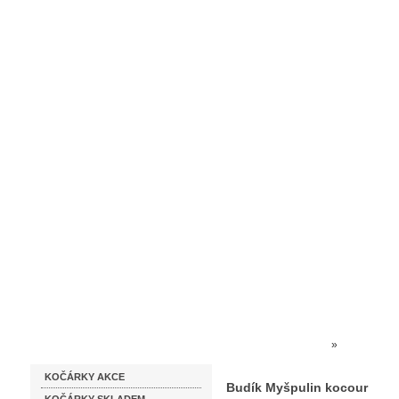
Homepage
Obchodní podmínky
Prodejna kočárků
Dárkové p
Katalog zboží
Kočárky NEC
»
BUDÍKY A 
KOČÁRKY AKCE
Budík Myšpulin kocour