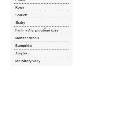
Roan
Scarlett
4baby
Farlin a Alvi proutěné koše
Monitor dechu
Bumprider
Amytex
Ionizátory vody
seznam.cz