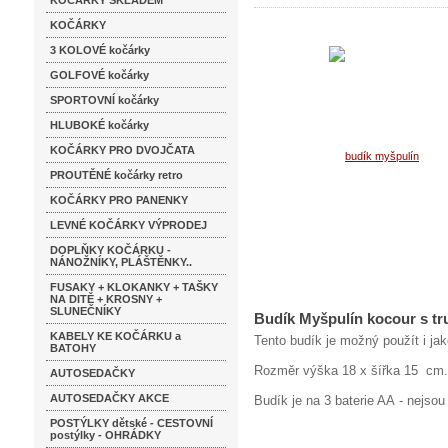
KOČÁRKY SKLADEM
KOČÁRKY
3 KOLOVÉ kočárky
GOLFOVÉ kočárky
SPORTOVNÍ kočárky
HLUBOKÉ kočárky
KOČÁRKY PRO DVOJČATA
PROUTĚNÉ kočárky retro
KOČÁRKY PRO PANENKY
LEVNÉ KOČÁRKY VÝPRODEJ
DOPLŇKY KOČÁRKU -
NÁNOŽNÍKY, PLÁŠTĚNKY..
FUSAKY + KLOKANKY + TAŠKY
NA DITĚ + KROSNY +
SLUNEČNÍKY
Budík Myšpulín kocour s tr
KABELY KE KOČÁRKU a
Tento budík je možný použít i ja
BATOHY
Rozměr výška 18 x šířka 15 cm.
AUTOSEDAČKY
AUTOSEDAČKY AKCE
Budík je na 3 baterie AA - nejso
POSTÝLKY dětské - CESTOVNÍ
postýlky - OHRÁDKY