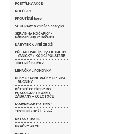
POSTÝLKY AKCE
KOLÉBKY
PROUTĚNÉ koše
SOUPRAVY textilní do postýlky
SERVIS NA KOČÁRKY -
Náhradní díly ke kočárku
NÁBYTEK A JINÉ ZBOŽÍ
PŘEBALOVACÍ pulty + KOMODY
+ VANIČKY + KOJÍCÍ POLŠTAŘE
JÍDELNÍ ŽIDLIČKY
LEHAČKY a POHOVKY
DEKY + ZAVINOVAČKY + PLYMA
+ RUČNIKY
DĚTSKÉ POTŘEBY DO
POKOJÍČKU + KOŠE +
ZÁBRANY + KOLOTOČE
KOJENECKÉ POTŘEBY
TEXTILNÍ ZBOŽÍ dětské
DĚTSKÝ TEXTIL
HRAČKY AKCE
HRAČKY