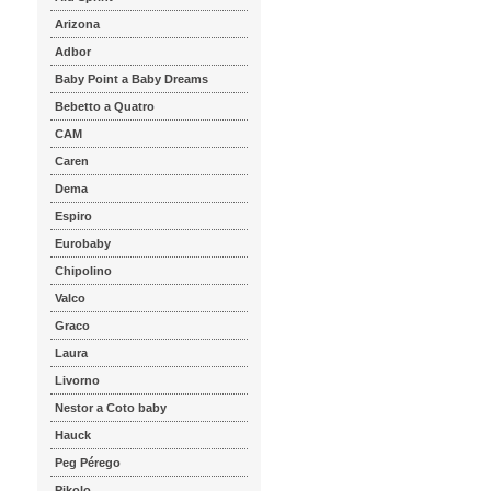
Arizona
Adbor
Baby Point a Baby Dreams
Bebetto a Quatro
CAM
Caren
Dema
Espiro
Eurobaby
Chipolino
Valco
Graco
Laura
Livorno
Nestor a Coto baby
Hauck
Peg Pérego
Pikolo