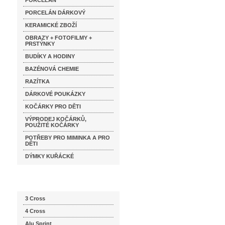
PORCELÁN
PORCELÁN DÁRKOVÝ
KERAMICKÉ ZBOŽÍ
OBRAZY + FOTOFILMY +
PRSTÝNKY
BUDÍKY A HODINY
BAZÉNOVÁ CHEMIE
RAZÍTKA
DÁRKOVÉ POUKÁZKY
KOČÁRKY PRO DĚTI
VÝPRODEJ KOČÁRKŮ,
POUŽITÉ KOČÁRKY
POTŘEBY PRO MIMINKA A PRO
DĚTI
DÝMKY KUŘÁCKÉ
Katalog značek
3 Cross
4 Cross
Alu Sprint