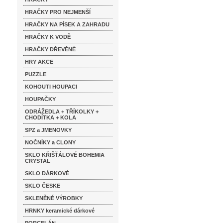
HRAČKY PRO NEJMENŠÍ
HRAČKY NA PÍSEK A ZAHRADU
HRAČKY K VODĚ
HRAČKY DŘEVĚNÉ
HRY AKCE
PUZZLE
KOHOUTI HOUPACI
HOUPAČKY
ODRÁŽEDLA + TŘÍKOLKY +
CHODÍTKA + KOLA
SPZ a JMENOVKY
NOČNÍKY a CLONY
SKLO KŘIŠŤÁLOVÉ BOHEMIA
CRYSTAL
SKLO DÁRKOVÉ
SKLO ČESKE
SKLENĚNÉ VÝROBKY
HRNKY keramické dárkové