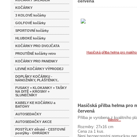
KOČÁRKY SKLADEM
červená
KOČÁRKY
3 KOLOVÉ kočárky
GOLFOVÉ kočárky
SPORTOVNÍ kočárky
HLUBOKÉ kočárky
KOČÁRKY PRO DVOJČATA
PROUTĚNÉ kočárky retro
KOČÁRKY PRO PANENKY
LEVNÉ KOČÁRKY VÝPRODEJ
DOPLŇKY KOČÁRKU -
NÁNOŽNÍKY, PLÁŠTĚNKY..
FUSAKY + KLOKANKY + TAŠKY
NA DITĚ + KROSNY +
SLUNEČNÍKY
KABELY KE KOČÁRKU a
Hasičská přilba helma pro 
BATOHY
červená
AUTOSEDAČKY
Přilba je vyrobena z kvalitního pla
AUTOSEDAČKY AKCE
Rozměry: 27x16 cm
POSTÝLKY dětské - CESTOVNÍ
Cena za 1 kus.
postýlky - OHRÁDKY
Neni bezpecnostni pomuckou,nep