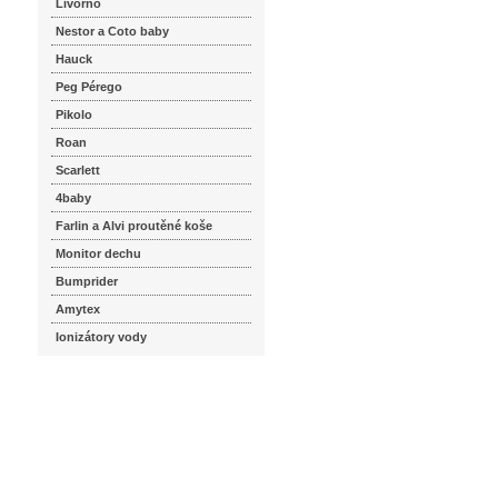
Livorno
Nestor a Coto baby
Hauck
Peg Pérego
Pikolo
Roan
Scarlett
4baby
Farlin a Alvi proutěné koše
Monitor dechu
Bumprider
Amytex
Ionizátory vody
seznam.cz