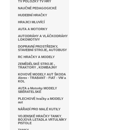
TV POLOŽKY TV HRY
NAUČNÉ PEDAGOGICKÉ
HUDEBNÍ HRAČKY
HRAJICI MLUVÍCÍ
AUTA A MOTORKY
AUTODRÁHY A VLÁČKODRÁHY
LOKOMOTIVY
DOPRAVNÍ PROSTŘEDKY,
STAVEBNÍ STROJE, AUTOBUSY
RC HRAČKY A MODELY
ZEMĚDĚLSKÉ STROJE ,
TRAKTORY , KOMBAJNY
KOVOVÉ MODELY AUT ŠKODA
Abrex - TRABANT - FIAT - VW a
KOL
AUTA a Motorky MODELY
SBĚRATELSKÉ
PLECHOVÉ hračky a MODELY
aut
NÁŘADÍ PRO MALÉ KUTILY
VOJENSKÉ HRAČKY TANKY
BOJOVÁ LETADLA VRTULNÍKY
PISTOLE