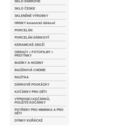
SKLO DÁRKOVÉ
SKLO ČESKE
SKLENĚNÉ VÝROBKY
HRNKY keramické dárkové
PORCELÁN
PORCELÁN DÁRKOVÝ
KERAMICKÉ ZBOŽÍ
OBRAZY + FOTOFILMY +
PRSTÝNKY
BUDÍKY A HODINY
BAZÉNOVÁ CHEMIE
RAZÍTKA
DÁRKOVÉ POUKÁZKY
KOČÁRKY PRO DĚTI
VÝPRODEJ KOČÁRKŮ,
POUŽITÉ KOČÁRKY
POTŘEBY PRO MIMINKA A PRO
DĚTI
DÝMKY KUŘÁCKÉ