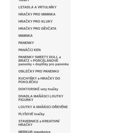
TANKY
LETADLA A VRTULNÍKY
HRAČKY PRO MIMINKA
HRAČKY PRO KLUKY
HRAČKY PRO DĚVČATA
MIMINKA
PANENKY
PANÁČCI KEN
PANENKY SWEETY DOLL a
BRATZ + PORCELÁNOVÉ
panenky + doplňky pro panenku
OBLEČKY PRO PANENKU
KUCHYŇKY a HRAČKY DO
POKOJÍČKU
DOKTORSKÉ sety hračky
DIVADLA MAŇÁSCI LOUTKY
FIGURKY
LOUTKY A MAŇÁSCI DŘEVĚNE
PLYŠOVÉ hračky
STAVEBNICE a KREATIVNÍ
HRAČKY
MERKUR stavebnice