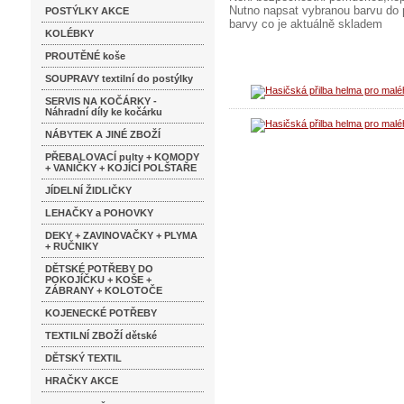
Nutno napsat vybranou barvu do
POSTÝLKY AKCE
barvy co je aktuálně skladem
KOLÉBKY
PROUTĚNÉ koše
SOUPRAVY textilní do postýlky
SERVIS NA KOČÁRKY -
Náhradní díly ke kočárku
NÁBYTEK A JINÉ ZBOŽÍ
PŘEBALOVACÍ pulty + KOMODY
+ VANIČKY + KOJÍCÍ POLŠTAŘE
JÍDELNÍ ŽIDLIČKY
LEHAČKY a POHOVKY
DEKY + ZAVINOVAČKY + PLYMA
+ RUČNIKY
DĚTSKÉ POTŘEBY DO
POKOJÍČKU + KOŠE +
ZÁBRANY + KOLOTOČE
KOJENECKÉ POTŘEBY
TEXTILNÍ ZBOŽÍ dětské
DĚTSKÝ TEXTIL
HRAČKY AKCE