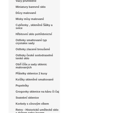
Vázy průhledné
Miniatury barevné sklo
Dózy malované
Misky mísy malované
Cukřenky , skleněné Šálky a
svíce
Hřbitovní sklo pohřebnictví
Odlivky smaltované typ
crystalex sady
Odlivky zlacené broušené
Odlivky české sododraselné
tenké sklo
Obří číše a sady sklenic
malovaných
Přátelky sklenice 2 kusy
Košíky skleněné smaltované
Popelníky
Grogovky sklenice na kávu či čaj
Svatební sklenice
Korbely s cínovým víkem
Retro - Historické umělecké sklo
s drátem nebo kovem