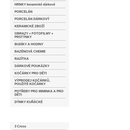
HRNKY keramické dárkové
PORCELÁN
PORCELÁN DÁRKOVÝ
KERAMICKÉ ZBOŽÍ
OBRAZY + FOTOFILMY +
PRSTÝNKY
BUDÍKY A HODINY
BAZÉNOVÁ CHEMIE
RAZÍTKA
DÁRKOVÉ POUKÁZKY
KOČÁRKY PRO DĚTI
VÝPRODEJ KOČÁRKŮ,
POUŽITÉ KOČÁRKY
POTŘEBY PRO MIMINKA A PRO
DĚTI
DÝMKY KUŘÁCKÉ
Katalog značek
3 Cross