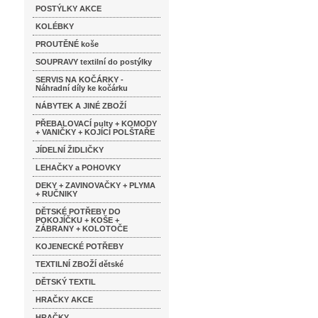
POSTÝLKY AKCE
KOLÉBKY
PROUTĚNÉ koše
SOUPRAVY textilní do postýlky
SERVIS NA KOČÁRKY -
Náhradní díly ke kočárku
NÁBYTEK A JINÉ ZBOŽÍ
PŘEBALOVACÍ pulty + KOMODY
+ VANIČKY + KOJÍCÍ POLŠTAŘE
JÍDELNÍ ŽIDLIČKY
LEHAČKY a POHOVKY
DEKY + ZAVINOVAČKY + PLYMA
+ RUČNIKY
DĚTSKÉ POTŘEBY DO
POKOJÍČKU + KOŠE +
ZÁBRANY + KOLOTOČE
KOJENECKÉ POTŘEBY
TEXTILNÍ ZBOŽÍ dětské
DĚTSKÝ TEXTIL
HRAČKY AKCE
HRAČKY