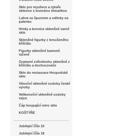
Sklo pro myslivce a rybaře
sklenice s loveckou tématikou
Lahve se špuntem a odlivky na
palenku
Hrnky a konvice skleněné varné
sklo
Skleněné figurky z broušeného
křišťálu
Figurky skleněné barevné
tažené
Znamení zvěrokruhu skleněné z
křišťálu a dochucovače
Sklo do restaurace Hospodské
sklo
Vánoční skleněné ozdoby české
vyroby
Velikonoční skleněné ozdoby
vejce
Čáp houpající retro sklo
KOŠTÝŘE
Jubilejní číše 10
Jubilejní číše 18