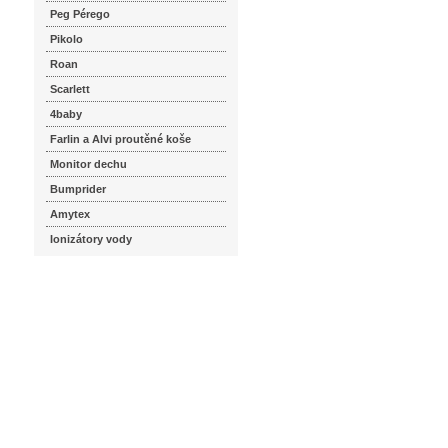
Peg Pérego
Pikolo
Roan
Scarlett
4baby
Farlin a Alvi proutěné koše
Monitor dechu
Bumprider
Amytex
Ionizátory vody
seznam.cz