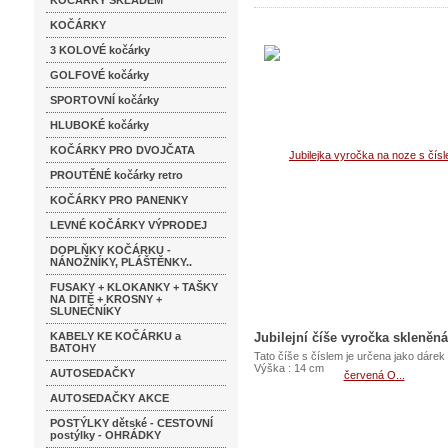
KOČÁRKY SKLADEM
KOČÁRKY
3 KOLOVÉ kočárky
GOLFOVÉ kočárky
SPORTOVNÍ kočárky
HLUBOKÉ kočárky
KOČÁRKY PRO DVOJČATA
PROUTĚNÉ kočárky retro
KOČÁRKY PRO PANENKY
LEVNÉ KOČÁRKY VÝPRODEJ
DOPLŇKY KOČÁRKU -
NÁNOŽNÍKY, PLÁŠTĚNKY..
FUSAKY + KLOKANKY + TAŠKY
NA DITĚ + KROSNY +
SLUNEČNÍKY
KABELY KE KOČÁRKU a
Jubilejní číše vyročka skleněná
BATOHY
Tato číše s číslem je určena jako dárek 
Výška : 14 cm
AUTOSEDAČKY
AUTOSEDAČKY AKCE
POSTÝLKY dětské - CESTOVNÍ
postýlky - OHRÁDKY