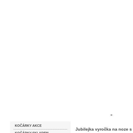
Homepage
Obchodní podmínky
Prodejna kočárků
Dárkové p
Katalog zboží
Kočárky NEC
»
SKLO ČES
KOČÁRKY AKCE
Jubilejka vyročka na noze s
Jubilejka vyročka na noze s