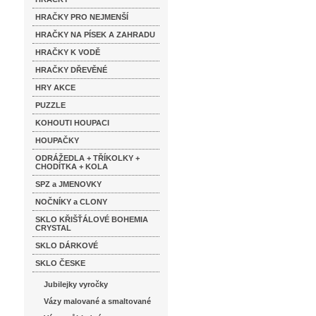
HRAČKY PRO NEJMENŠÍ
HRAČKY NA PÍSEK A ZAHRADU
HRAČKY K VODĚ
HRAČKY DŘEVĚNÉ
HRY AKCE
PUZZLE
KOHOUTI HOUPACI
HOUPAČKY
ODRÁŽEDLA + TŘÍKOLKY +
CHODÍTKA + KOLA
SPZ a JMENOVKY
NOČNÍKY a CLONY
SKLO KŘIŠŤÁLOVÉ BOHEMIA
CRYSTAL
SKLO DÁRKOVÉ
SKLO ČESKE
Jubilejky vyročky
Vázy malované a smaltované