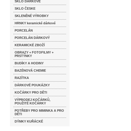
SKLO DÁRKOVÉ
SKLO ČESKE
SKLENĚNÉ VÝROBKY
HRNKY keramické dárkové
PORCELÁN
PORCELÁN DÁRKOVÝ
KERAMICKÉ ZBOŽÍ
OBRAZY + FOTOFILMY +
PRSTÝNKY
BUDÍKY A HODINY
BAZÉNOVÁ CHEMIE
RAZÍTKA
DÁRKOVÉ POUKÁZKY
KOČÁRKY PRO DĚTI
VÝPRODEJ KOČÁRKŮ,
POUŽITÉ KOČÁRKY
POTŘEBY PRO MIMINKA A PRO
DĚTI
DÝMKY KUŘÁCKÉ