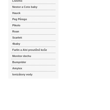
Livorno
Nestor a Coto baby
Hauck
Peg Pérego
Pikolo
Roan
Scarlett
4baby
Farlin a Alvi proutěné koše
Monitor dechu
Bumprider
Amytex
Ionizátory vody
seznam.cz