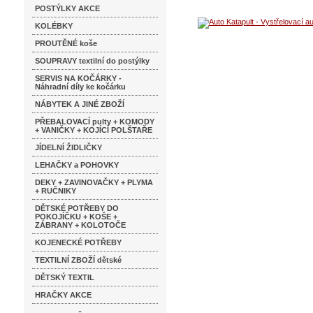
POSTÝLKY AKCE
KOLÉBKY
PROUTĚNÉ koše
SOUPRAVY textilní do postýlky
SERVIS NA KOČÁRKY -
Náhradní díly ke kočárku
NÁBYTEK A JINÉ ZBOŽÍ
PŘEBALOVACÍ pulty + KOMODY
+ VANIČKY + KOJÍCÍ POLŠTAŘE
JÍDELNÍ ŽIDLIČKY
LEHAČKY a POHOVKY
DEKY + ZAVINOVAČKY + PLYMA
+ RUČNIKY
DĚTSKÉ POTŘEBY DO
POKOJÍČKU + KOŠE +
ZÁBRANY + KOLOTOČE
KOJENECKÉ POTŘEBY
TEXTILNÍ ZBOŽÍ dětské
DĚTSKÝ TEXTIL
HRAČKY AKCE