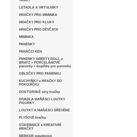
TANKY
LETADLA A VRTULNÍKY
HRAČKY PRO MIMINKA
HRAČKY PRO KLUKY
HRAČKY PRO DĚVČATA
MIMINKA
PANENKY
PANÁČCI KEN
PANENKY SWEETY DOLL a
BRATZ + PORCELÁNOVÉ
panenky + doplňky pro panenku
OBLEČKY PRO PANENKU
KUCHYŇKY a HRAČKY DO
POKOJÍČKU
DOKTORSKÉ sety hračky
DIVADLA MAŇÁSCI LOUTKY
FIGURKY
LOUTKY A MAŇÁSCI DŘEVĚNE
PLYŠOVÉ hračky
STAVEBNICE a KREATIVNÍ
HRAČKY
MERKUR stavebnice