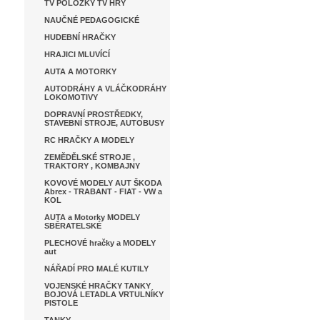
TV POLOŽKY TV HRY
NAUČNÉ PEDAGOGICKÉ
HUDEBNÍ HRAČKY
HRAJICI MLUVÍCÍ
AUTA A MOTORKY
AUTODRÁHY A VLÁČKODRÁHY
LOKOMOTIVY
DOPRAVNÍ PROSTŘEDKY,
STAVEBNÍ STROJE, AUTOBUSY
RC HRAČKY A MODELY
ZEMĚDĚLSKÉ STROJE ,
TRAKTORY , KOMBAJNY
KOVOVÉ MODELY AUT ŠKODA
Abrex - TRABANT - FIAT - VW a
KOL
AUTA a Motorky MODELY
SBĚRATELSKÉ
PLECHOVÉ hračky a MODELY
aut
NÁŘADÍ PRO MALÉ KUTILY
VOJENSKÉ HRAČKY TANKY
BOJOVÁ LETADLA VRTULNÍKY
PISTOLE