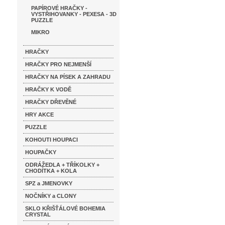
PAPÍROVÉ HRAČKY -
VYSTŘIHOVANKY - PEXESA - 3D
PUZZLE
MIKRO
HRAČKY
HRAČKY PRO NEJMENŠÍ
HRAČKY NA PÍSEK A ZAHRADU
HRAČKY K VODĚ
HRAČKY DŘEVĚNÉ
HRY AKCE
PUZZLE
KOHOUTI HOUPACI
HOUPAČKY
ODRÁŽEDLA + TŘÍKOLKY +
CHODÍTKA + KOLA
SPZ a JMENOVKY
NOČNÍKY a CLONY
SKLO KŘIŠŤÁLOVÉ BOHEMIA
CRYSTAL