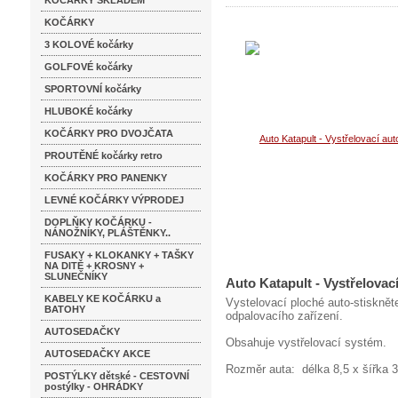
KOČÁRKY SKLADEM
KOČÁRKY
3 KOLOVÉ kočárky
GOLFOVÉ kočárky
SPORTOVNÍ kočárky
HLUBOKÉ kočárky
KOČÁRKY PRO DVOJČATA
PROUTĚNÉ kočárky retro
KOČÁRKY PRO PANENKY
LEVNÉ KOČÁRKY VÝPRODEJ
DOPLŇKY KOČÁRKU -
NÁNOŽNÍKY, PLÁŠTĚNKY..
FUSAKY + KLOKANKY + TAŠKY
NA DITĚ + KROSNY +
SLUNEČNÍKY
Auto Katapult - Vystřelovací
KABELY KE KOČÁRKU a
Vystelovací ploché auto-stiskněte
BATOHY
odpalovacího zařízení.
AUTOSEDAČKY
Obsahuje vystřelovací systém.
AUTOSEDAČKY AKCE
Rozměr auta: délka 8,5 x šířka 
POSTÝLKY dětské - CESTOVNÍ
postýlky - OHRÁDKY