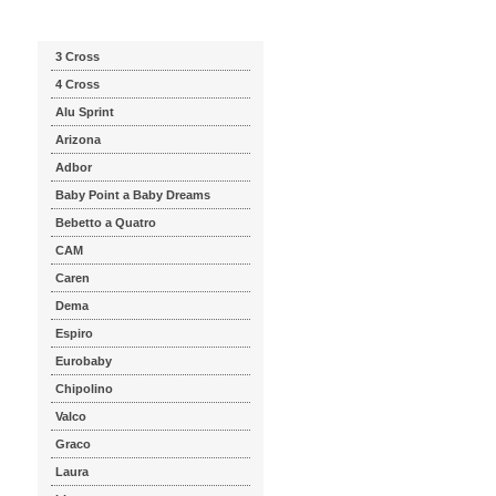
Katalog značek
3 Cross
4 Cross
Alu Sprint
Arizona
Adbor
Baby Point a Baby Dreams
Bebetto a Quatro
CAM
Caren
Dema
Espiro
Eurobaby
Chipolino
Valco
Graco
Laura