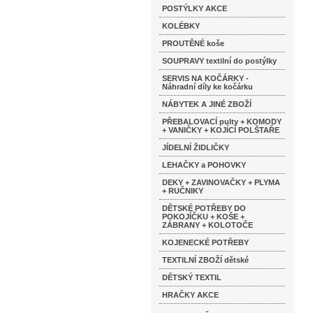
POSTÝLKY AKCE
KOLÉBKY
PROUTĚNÉ koše
SOUPRAVY textilní do postýlky
SERVIS NA KOČÁRKY -
Náhradní díly ke kočárku
NÁBYTEK A JINÉ ZBOŽÍ
PŘEBALOVACÍ pulty + KOMODY
+ VANIČKY + KOJÍCÍ POLŠTAŘE
JÍDELNÍ ŽIDLIČKY
LEHAČKY a POHOVKY
DEKY + ZAVINOVAČKY + PLYMA
+ RUČNIKY
DĚTSKÉ POTŘEBY DO
POKOJÍČKU + KOŠE +
ZÁBRANY + KOLOTOČE
KOJENECKÉ POTŘEBY
TEXTILNÍ ZBOŽÍ dětské
DĚTSKÝ TEXTIL
HRAČKY AKCE