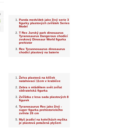
Nejnovější
m
Panda medvídek jako živý serie 3
č
figurky plastových zvířátek Series
Model
T Rex Jurský park dinosaurus
Tyranosaurus Dangerous chodící
zvukový Dinosaur World figurka
prehistor
Rex Tyrannosaurus dinosaurus
chodící plastový na baterie
Nejprodávanější
Želva plastová na klíček
natahovací 11cm v krabičce
Zebra s mládětem svět zvířat
sběratelská figurka
Zvířátka z lesa sada plastových 8
figurek
Tyranosaurus Rex jako živý -
super figurka prehistorického
zvířete 26 cm
Myš jezdící na kolečkách myška
je plastová potažená plyšem