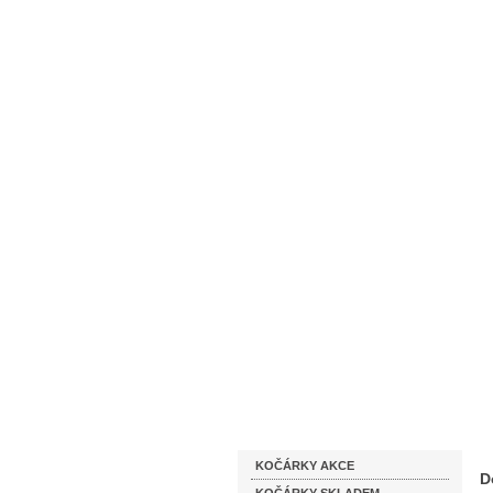
Homepage
Obchodní podmínky
Katalog zboží
KOČÁRKY AKCE
D