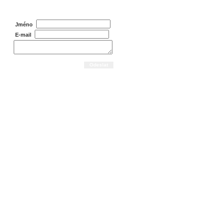
Dotaz na prodejce
Jméno
E-mail