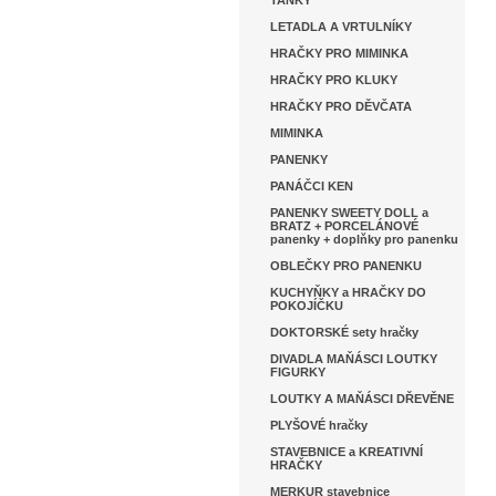
TANKY
LETADLA A VRTULNÍKY
HRAČKY PRO MIMINKA
HRAČKY PRO KLUKY
HRAČKY PRO DĚVČATA
MIMINKA
PANENKY
PANÁČCI KEN
PANENKY SWEETY DOLL a
BRATZ + PORCELÁNOVÉ
panenky + doplňky pro panenku
OBLEČKY PRO PANENKU
KUCHYŇKY a HRAČKY DO
POKOJÍČKU
DOKTORSKÉ sety hračky
DIVADLA MAŇÁSCI LOUTKY
FIGURKY
LOUTKY A MAŇÁSCI DŘEVĚNE
PLYŠOVÉ hračky
STAVEBNICE a KREATIVNÍ
HRAČKY
MERKUR stavebnice