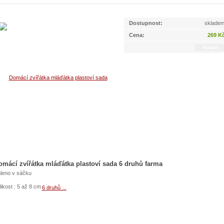
Dostupnost:
sklade
Cena:
269 K
omácí zvířátka mláďátka plastoví sada 6 druhů farma
leno v sáčku
likost : 5 až 8 cm