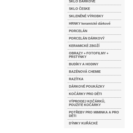
SKLO DÁRKOVÉ
SKLO ČESKE
SKLENĚNÉ VÝROBKY
HRNKY keramické dárkové
PORCELÁN
PORCELÁN DÁRKOVÝ
KERAMICKÉ ZBOŽÍ
OBRAZY + FOTOFILMY +
PRSTÝNKY
BUDÍKY A HODINY
BAZÉNOVÁ CHEMIE
RAZÍTKA
DÁRKOVÉ POUKÁZKY
KOČÁRKY PRO DĚTI
VÝPRODEJ KOČÁRKŮ,
POUŽITÉ KOČÁRKY
POTŘEBY PRO MIMINKA A PRO
DĚTI
DÝMKY KUŘÁCKÉ