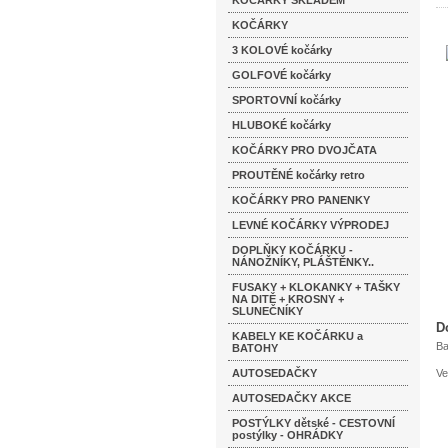
KOČÁRKY SKLADEM
KOČÁRKY
3 KOLOVÉ kočárky
GOLFOVÉ kočárky
SPORTOVNÍ kočárky
HLUBOKÉ kočárky
KOČÁRKY PRO DVOJČATA
PROUTĚNÉ kočárky retro
KOČÁRKY PRO PANENKY
LEVNÉ KOČÁRKY VÝPRODEJ
DOPLŇKY KOČÁRKU -
NÁNOŽNÍKY, PLÁŠTĚNKY..
FUSAKY + KLOKANKY + TAŠKY
NA DITĚ + KROSNY +
SLUNEČNÍKY
D
KABELY KE KOČÁRKU a
Ba
BATOHY
AUTOSEDAČKY
Ve
AUTOSEDAČKY AKCE
POSTÝLKY dětské - CESTOVNÍ
postýlky - OHRÁDKY