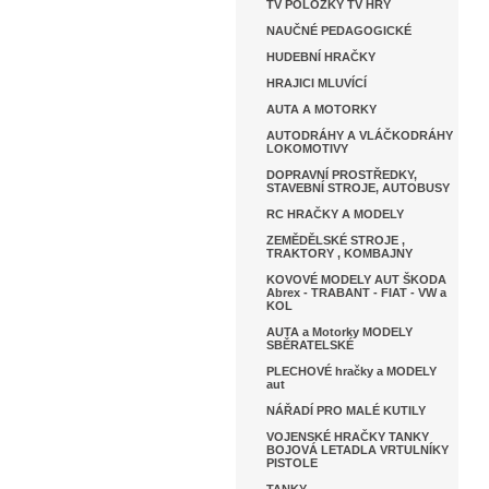
TV POLOŽKY TV HRY
NAUČNÉ PEDAGOGICKÉ
HUDEBNÍ HRAČKY
HRAJICI MLUVÍCÍ
AUTA A MOTORKY
AUTODRÁHY A VLÁČKODRÁHY
LOKOMOTIVY
DOPRAVNÍ PROSTŘEDKY,
STAVEBNÍ STROJE, AUTOBUSY
RC HRAČKY A MODELY
ZEMĚDĚLSKÉ STROJE ,
TRAKTORY , KOMBAJNY
KOVOVÉ MODELY AUT ŠKODA
Abrex - TRABANT - FIAT - VW a
KOL
AUTA a Motorky MODELY
SBĚRATELSKÉ
PLECHOVÉ hračky a MODELY
aut
NÁŘADÍ PRO MALÉ KUTILY
VOJENSKÉ HRAČKY TANKY
BOJOVÁ LETADLA VRTULNÍKY
PISTOLE