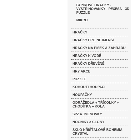
PAPÍROVÉ HRAČKY -
VYSTŘIHOVANKY - PEXESA - 3D
PUZZLE
MIKRO
HRAČKY
HRAČKY PRO NEJMENŠÍ
HRAČKY NA PÍSEK A ZAHRADU
HRAČKY K VODĚ
HRAČKY DŘEVĚNÉ
HRY AKCE
PUZZLE
KOHOUTI HOUPACI
HOUPAČKY
ODRÁŽEDLA + TŘÍKOLKY +
CHODÍTKA + KOLA
SPZ a JMENOVKY
NOČNÍKY a CLONY
SKLO KŘIŠŤÁLOVÉ BOHEMIA
CRYSTAL