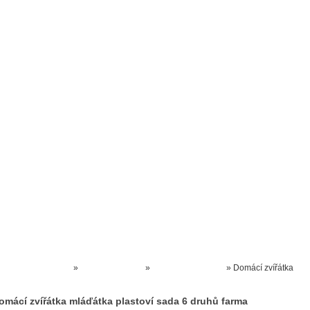
Prodejna kočárků
Dárkové poukázky
Odkazy
Slovensko
Kontak
Kočárky NEC
»
HRAČKY AKCE
»
ZVÍŘÁTKA hračky
»
Domácí zvířátka
mláďátka plastoví sada 6 druhů farma
omácí zvířátka mláďátka plastoví sada 6 druhů farma