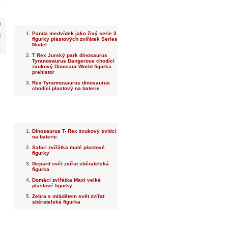
Nejnovější
m
Panda medvídek jako živý serie 3
č
figurky plastových zvířátek Series
Model
T Rex Jurský park dinosaurus
Tyranosaurus Dangerous chodící
zvukový Dinosaur World figurka
prehistor
Rex Tyrannosaurus dinosaurus
chodící plastový na baterie
Nejprodávanější
Dinosaurus T- Rex zvukový svítící
na baterie.
Safari zvířátka malé plastové
figurky
Gepard svět zvířat sběratelská
figurka
Domácí zvířátka Maxi velké
plastové figurky
Zebra s mládětem svět zvířat
sběratelská figurka
Dotaz na prodejce