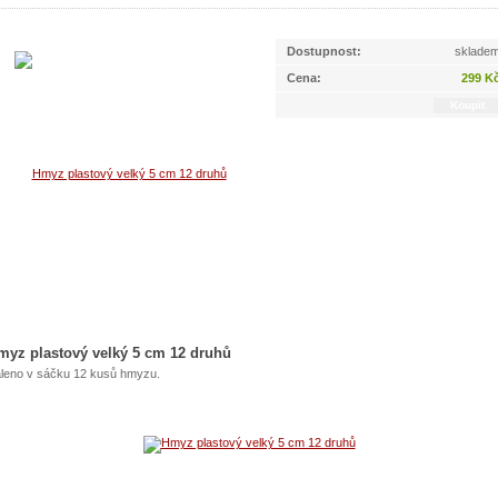
Dostupnost:
sklade
Cena:
299 K
myz plastový velký 5 cm 12 druhů
leno v sáčku 12 kusů hmyzu.