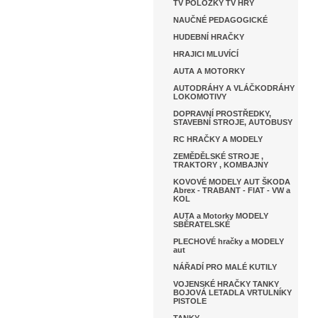
TV POLOŽKY TV HRY
NAUČNÉ PEDAGOGICKÉ
HUDEBNÍ HRAČKY
HRAJICI MLUVÍCÍ
AUTA A MOTORKY
AUTODRÁHY A VLÁČKODRÁHY
LOKOMOTIVY
DOPRAVNÍ PROSTŘEDKY,
STAVEBNÍ STROJE, AUTOBUSY
RC HRAČKY A MODELY
ZEMĚDĚLSKÉ STROJE ,
TRAKTORY , KOMBAJNY
KOVOVÉ MODELY AUT ŠKODA
Abrex - TRABANT - FIAT - VW a
KOL
AUTA a Motorky MODELY
SBĚRATELSKÉ
PLECHOVÉ hračky a MODELY
aut
NÁŘADÍ PRO MALÉ KUTILY
VOJENSKÉ HRAČKY TANKY
BOJOVÁ LETADLA VRTULNÍKY
PISTOLE