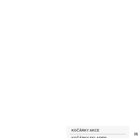
Homepage
Obchodní podmínky
Katalog zboží
KOČÁRKY AKCE
H