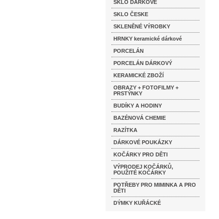
SKLO DÁRKOVÉ
SKLO ČESKE
SKLENĚNÉ VÝROBKY
HRNKY keramické dárkové
PORCELÁN
PORCELÁN DÁRKOVÝ
KERAMICKÉ ZBOŽÍ
OBRAZY + FOTOFILMY +
PRSTÝNKY
BUDÍKY A HODINY
BAZÉNOVÁ CHEMIE
RAZÍTKA
DÁRKOVÉ POUKÁZKY
KOČÁRKY PRO DĚTI
VÝPRODEJ KOČÁRKŮ,
POUŽITÉ KOČÁRKY
POTŘEBY PRO MIMINKA A PRO
DĚTI
DÝMKY KUŘÁCKÉ