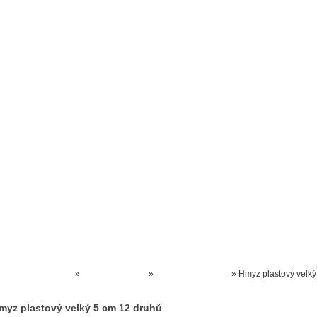
Prodejna kočárků
Dárkové poukázky
Odkazy
Slovensko
Kontak
Kočárky NEC
»
HRAČKY AKCE
»
ZVÍŘÁTKA hračky
»
Hmyz plastový velký
cm 12 druhů
myz plastový velký 5 cm 12 druhů