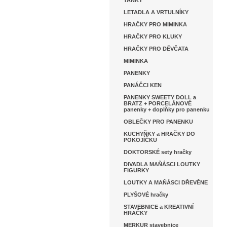
TANKY
LETADLA A VRTULNÍKY
HRAČKY PRO MIMINKA
HRAČKY PRO KLUKY
HRAČKY PRO DĚVČATA
MIMINKA
PANENKY
PANÁČCI KEN
PANENKY SWEETY DOLL a
BRATZ + PORCELÁNOVÉ
panenky + doplňky pro panenku
OBLEČKY PRO PANENKU
KUCHYŇKY a HRAČKY DO
POKOJÍČKU
DOKTORSKÉ sety hračky
DIVADLA MAŇÁSCI LOUTKY
FIGURKY
LOUTKY A MAŇÁSCI DŘEVĚNE
PLYŠOVÉ hračky
STAVEBNICE a KREATIVNÍ
HRAČKY
MERKUR stavebnice