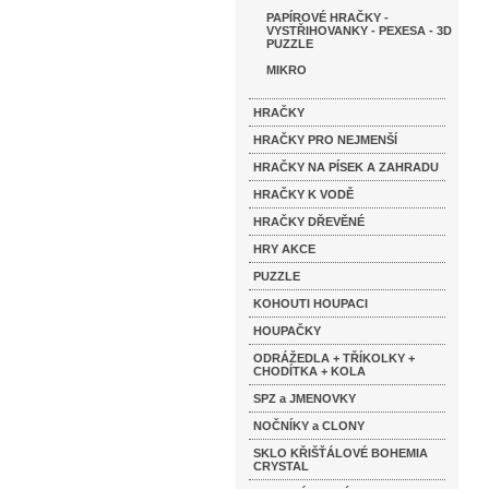
PAPÍROVÉ HRAČKY -
VYSTŘIHOVANKY - PEXESA - 3D
PUZZLE
MIKRO
HRAČKY
HRAČKY PRO NEJMENŠÍ
HRAČKY NA PÍSEK A ZAHRADU
HRAČKY K VODĚ
HRAČKY DŘEVĚNÉ
HRY AKCE
PUZZLE
KOHOUTI HOUPACI
HOUPAČKY
ODRÁŽEDLA + TŘÍKOLKY +
CHODÍTKA + KOLA
SPZ a JMENOVKY
NOČNÍKY a CLONY
SKLO KŘIŠŤÁLOVÉ BOHEMIA
CRYSTAL