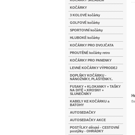
KOČÁRKY SKLADEM
KOČÁRKY
3 KOLOVÉ kočárky
GOLFOVÉ kočárky
SPORTOVNÍ kočárky
HLUBOKÉ kočárky
KOČÁRKY PRO DVOJČATA
PROUTĚNÉ kočárky retro
KOČÁRKY PRO PANENKY
LEVNÉ KOČÁRKY VÝPRODEJ
DOPLŇKY KOČÁRKU -
NÁNOŽNÍKY, PLÁŠTĚNKY..
FUSAKY + KLOKANKY + TAŠKY
NA DITĚ + KROSNY +
SLUNEČNÍKY
H
KABELY KE KOČÁRKU a
Ba
BATOHY
AUTOSEDAČKY
AUTOSEDAČKY AKCE
POSTÝLKY dětské - CESTOVNÍ
postýlky - OHRÁDKY