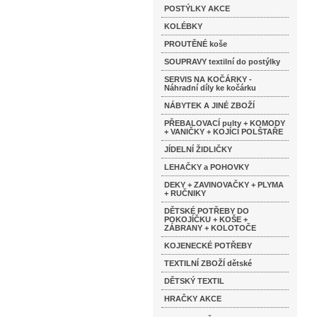
POSTÝLKY AKCE
KOLÉBKY
PROUTĚNÉ koše
SOUPRAVY textilní do postýlky
SERVIS NA KOČÁRKY -
Náhradní díly ke kočárku
NÁBYTEK A JINÉ ZBOŽÍ
PŘEBALOVACÍ pulty + KOMODY
+ VANIČKY + KOJÍCÍ POLŠTAŘE
JÍDELNÍ ŽIDLIČKY
LEHAČKY a POHOVKY
DEKY + ZAVINOVAČKY + PLYMA
+ RUČNIKY
DĚTSKÉ POTŘEBY DO
POKOJÍČKU + KOŠE +
ZÁBRANY + KOLOTOČE
KOJENECKÉ POTŘEBY
TEXTILNÍ ZBOŽÍ dětské
DĚTSKÝ TEXTIL
HRAČKY AKCE