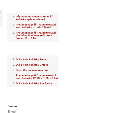
Nejnovější
m
Nástavec na ventilek kol duší
č
kočárku zpětně zahnutý
Pneumatika-plášť na nafukovací
kolo kočárku rozměr 280x65
Pneumatika-plášť na nafukovací
přední otočné kolo kočárku X
lander 10 x 2 1/4
Nejprodávanější
Duše kola kočárky Zopa
Duše kola kočárky Chicco
Duše Uni do kola kočárku
Pneumatika plášť na nafukovací
kolo kočárku 12 1/2 x 1,75 x 2 1/4
Duše kola kočárky Alu Sprint
Dotaz na prodejce
Jméno
E-mail