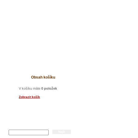
t
Obsah košíku
V košíku máte
0 položek
Zobrazit košík
a
Hledání