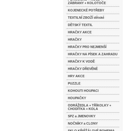
ZÁBRANY + KOLOTOČE
KOJENECKÉ POTŘEBY
TEXTILNÍ ZBOŽÍ dětské
DĚTSKÝ TEXTIL
HRAČKY AKCE
HRAČKY
HRAČKY PRO NEJMENŠÍ
HRAČKY NA PÍSEK A ZAHRADU
HRAČKY K VODĚ
HRAČKY DŘEVĚNÉ
HRY AKCE
PUZZLE
KOHOUTI HOUPACI
HOUPAČKY
ODRÁŽEDLA + TŘÍKOLKY +
CHODÍTKA + KOLA
SPZ a JMENOVKY
NOČNÍKY a CLONY
SKLO KŘIŠŤÁLOVÉ BOHEMIA