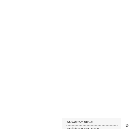
Homepage
Obchodní podmínky
Katalog zboží
KOČÁRKY AKCE
D