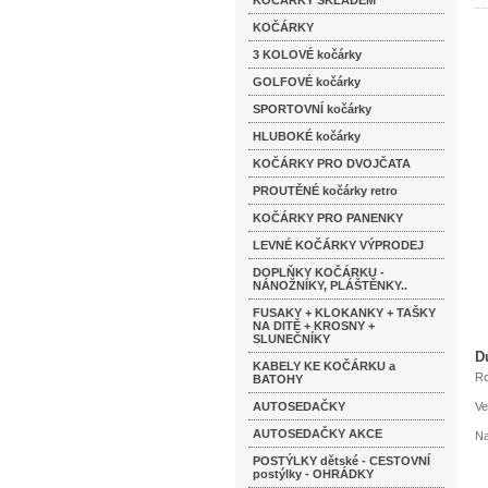
KOČÁRKY SKLADEM
KOČÁRKY
3 KOLOVÉ kočárky
GOLFOVÉ kočárky
SPORTOVNÍ kočárky
HLUBOKÉ kočárky
KOČÁRKY PRO DVOJČATA
PROUTĚNÉ kočárky retro
KOČÁRKY PRO PANENKY
LEVNÉ KOČÁRKY VÝPRODEJ
DOPLŇKY KOČÁRKU -
NÁNOŽNÍKY, PLÁŠTĚNKY..
FUSAKY + KLOKANKY + TAŠKY
NA DITĚ + KROSNY +
SLUNEČNÍKY
D
KABELY KE KOČÁRKU a
Ro
BATOHY
AUTOSEDAČKY
Ve
AUTOSEDAČKY AKCE
Na
POSTÝLKY dětské - CESTOVNÍ
postýlky - OHRÁDKY