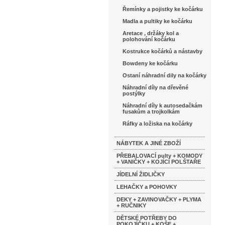
Řemínky a pojistky ke kočárku
Madla a pultiky ke kočárku
Aretace , držáky kol a
polohování kočárku
Kostrukce kočárků a nástavby
Bowdeny ke kočárku
Ostaní náhradní dily na kočárky
Náhradní díly na dřevěné
postýlky
Náhradní díly k autosedačkám
fusakům a trojkolkám
Ráfky a ložiska na kočárky
NÁBYTEK A JINÉ ZBOŽÍ
PŘEBALOVACÍ pulty + KOMODY
+ VANIČKY + KOJÍCÍ POLŠTAŘE
JÍDELNÍ ŽIDLIČKY
LEHAČKY a POHOVKY
DEKY + ZAVINOVAČKY + PLYMA
+ RUČNIKY
DĚTSKÉ POTŘEBY DO
POKOJÍČKU + KOŠE +