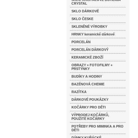
CRYSTAL
SKLO DÁRKOVÉ
SKLO ČESKE
SKLENĚNÉ VÝROBKY
HRNKY keramické dárkové
PORCELÁN
PORCELÁN DÁRKOVÝ
KERAMICKÉ ZBOŽÍ
OBRAZY + FOTOFILMY +
PRSTÝNKY
BUDÍKY A HODINY
BAZÉNOVÁ CHEMIE
RAZÍTKA
DÁRKOVÉ POUKÁZKY
KOČÁRKY PRO DĚTI
VÝPRODEJ KOČÁRKŮ,
POUŽITÉ KOČÁRKY
POTŘEBY PRO MIMINKA A PRO
DĚTI
DÝMKY KUŘÁCKÉ