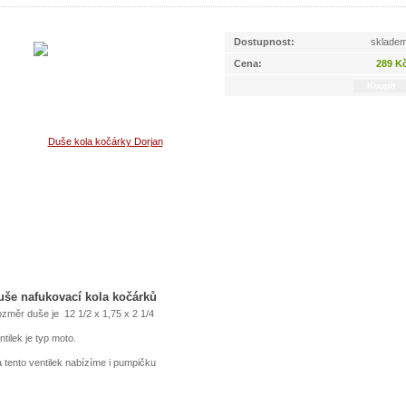
Dostupnost:
sklade
Cena:
289 K
uše nafukovací kola kočárků
změr duše je 12 1/2 x 1,75 x 2 1/4
ntilek je typ moto.
 tento ventilek nabízíme i pumpičku