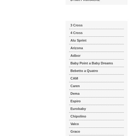
Katalog značek
3 Cross
4 Cross
Alu Sprint
Arizona
Adbor
Baby Point a Baby Dreams
Bebetto a Quatro
CAM
Caren
Dema
Espiro
Eurobaby
Chipolino
Valco
Graco