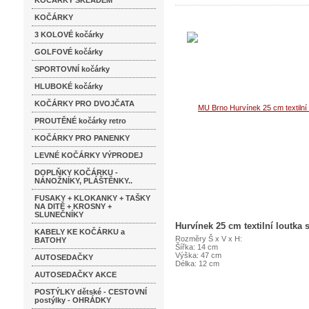
KOČÁRKY SKLADEM
KOČÁRKY
3 KOLOVÉ kočárky
GOLFOVÉ kočárky
SPORTOVNÍ kočárky
HLUBOKÉ kočárky
KOČÁRKY PRO DVOJČATA
PROUTĚNÉ kočárky retro
KOČÁRKY PRO PANENKY
LEVNÉ KOČÁRKY VÝPRODEJ
DOPLŇKY KOČÁRKU -
NÁNOŽNÍKY, PLÁŠTĚNKY..
FUSAKY + KLOKANKY + TAŠKY
NA DITĚ + KROSNY +
SLUNEČNÍKY
Hurvínek 25 cm textilní loutk
KABELY KE KOČÁRKU a
Rozměry Š x V x H:
BATOHY
Šířka: 14 cm
Výška: 47 cm
AUTOSEDAČKY
Délka: 12 cm
AUTOSEDAČKY AKCE
POSTÝLKY dětské - CESTOVNÍ
postýlky - OHRÁDKY