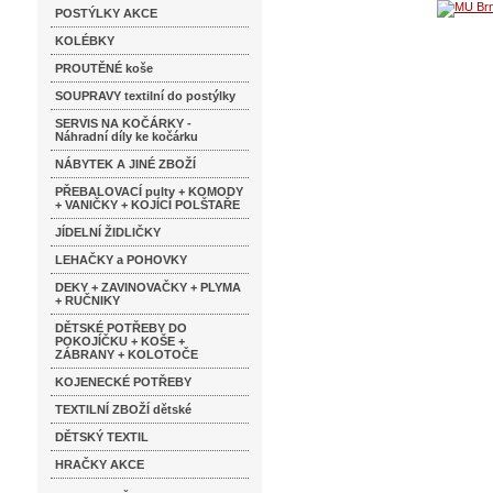
POSTÝLKY AKCE
KOLÉBKY
PROUTĚNÉ koše
SOUPRAVY textilní do postýlky
SERVIS NA KOČÁRKY -
Náhradní díly ke kočárku
NÁBYTEK A JINÉ ZBOŽÍ
PŘEBALOVACÍ pulty + KOMODY
+ VANIČKY + KOJÍCÍ POLŠTAŘE
JÍDELNÍ ŽIDLIČKY
LEHAČKY a POHOVKY
DEKY + ZAVINOVAČKY + PLYMA
+ RUČNIKY
DĚTSKÉ POTŘEBY DO
POKOJÍČKU + KOŠE +
ZÁBRANY + KOLOTOČE
KOJENECKÉ POTŘEBY
TEXTILNÍ ZBOŽÍ dětské
DĚTSKÝ TEXTIL
HRAČKY AKCE