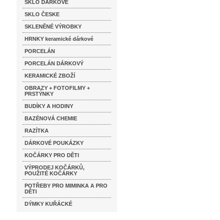
SKLO DÁRKOVÉ
SKLO ČESKE
SKLENĚNÉ VÝROBKY
HRNKY keramické dárkové
PORCELÁN
PORCELÁN DÁRKOVÝ
KERAMICKÉ ZBOŽÍ
OBRAZY + FOTOFILMY +
PRSTÝNKY
BUDÍKY A HODINY
BAZÉNOVÁ CHEMIE
RAZÍTKA
DÁRKOVÉ POUKÁZKY
KOČÁRKY PRO DĚTI
VÝPRODEJ KOČÁRKŮ,
POUŽITÉ KOČÁRKY
POTŘEBY PRO MIMINKA A PRO
DĚTI
DÝMKY KUŘÁCKÉ