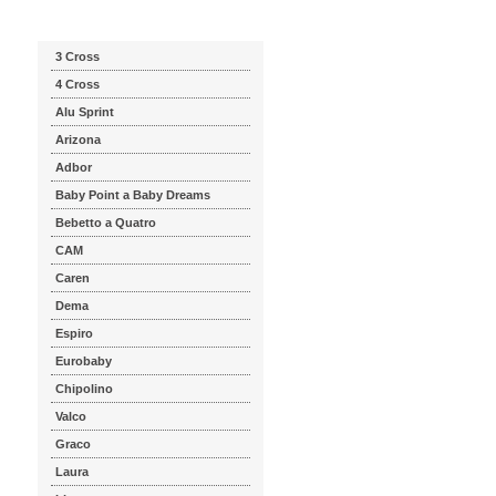
Katalog značek
3 Cross
4 Cross
Alu Sprint
Arizona
Adbor
Baby Point a Baby Dreams
Bebetto a Quatro
CAM
Caren
Dema
Espiro
Eurobaby
Chipolino
Valco
Graco
Laura