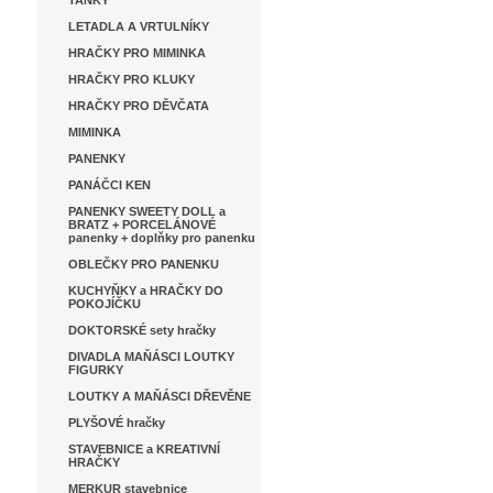
TANKY
LETADLA A VRTULNÍKY
HRAČKY PRO MIMINKA
HRAČKY PRO KLUKY
HRAČKY PRO DĚVČATA
MIMINKA
PANENKY
PANÁČCI KEN
PANENKY SWEETY DOLL a
BRATZ + PORCELÁNOVÉ
panenky + doplňky pro panenku
OBLEČKY PRO PANENKU
KUCHYŇKY a HRAČKY DO
POKOJÍČKU
DOKTORSKÉ sety hračky
DIVADLA MAŇÁSCI LOUTKY
FIGURKY
LOUTKY A MAŇÁSCI DŘEVĚNE
PLYŠOVÉ hračky
STAVEBNICE a KREATIVNÍ
HRAČKY
MERKUR stavebnice