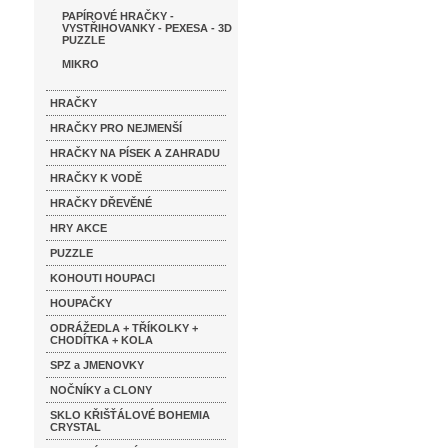
PAPÍROVÉ HRAČKY -
VYSTŘIHOVANKY - PEXESA - 3D
PUZZLE
MIKRO
HRAČKY
HRAČKY PRO NEJMENŠÍ
HRAČKY NA PÍSEK A ZAHRADU
HRAČKY K VODĚ
HRAČKY DŘEVĚNÉ
HRY AKCE
PUZZLE
KOHOUTI HOUPACI
HOUPAČKY
ODRÁŽEDLA + TŘÍKOLKY +
CHODÍTKA + KOLA
SPZ a JMENOVKY
NOČNÍKY a CLONY
SKLO KŘIŠŤÁLOVÉ BOHEMIA
CRYSTAL