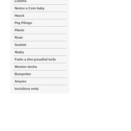
Livorno
Nestor a Coto baby
Hauck
Peg Pérego
Pikolo
Roan
Scarlett
4baby
Farlin a Alvi proutěné koše
Monitor dechu
Bumprider
Amytex
Ionizátory vody
seznam.cz