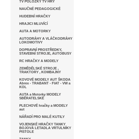
TV POLOŽKY TV HRY
NAUČNÉ PEDAGOGICKÉ
HUDEBNÍ HRAČKY
HRAJICI MLUVÍCÍ
AUTA A MOTORKY
AUTODRÁHY A VLÁČKODRÁHY
LOKOMOTIVY
DOPRAVNÍ PROSTŘEDKY,
STAVEBNÍ STROJE, AUTOBUSY
RC HRAČKY A MODELY
ZEMĚDĚLSKÉ STROJE ,
TRAKTORY , KOMBAJNY
KOVOVÉ MODELY AUT ŠKODA
Abrex - TRABANT - FIAT - VW a
KOL
AUTA a Motorky MODELY
SBĚRATELSKÉ
PLECHOVÉ hračky a MODELY
aut
NÁŘADÍ PRO MALÉ KUTILY
VOJENSKÉ HRAČKY TANKY
BOJOVÁ LETADLA VRTULNÍKY
PISTOLE