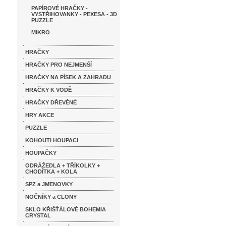
PAPÍROVÉ HRAČKY -
VYSTŘIHOVANKY - PEXESA - 3D
PUZZLE
MIKRO
HRAČKY
HRAČKY PRO NEJMENŠÍ
HRAČKY NA PÍSEK A ZAHRADU
HRAČKY K VODĚ
HRAČKY DŘEVĚNÉ
HRY AKCE
PUZZLE
KOHOUTI HOUPACI
HOUPAČKY
ODRÁŽEDLA + TŘÍKOLKY +
CHODÍTKA + KOLA
SPZ a JMENOVKY
NOČNÍKY a CLONY
SKLO KŘIŠŤÁLOVÉ BOHEMIA
CRYSTAL