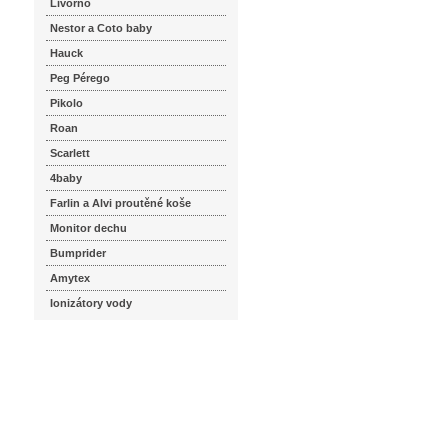
Livorno
Nestor a Coto baby
Hauck
Peg Pérego
Pikolo
Roan
Scarlett
4baby
Farlin a Alvi proutěné koše
Monitor dechu
Bumprider
Amytex
Ionizátory vody
seznam.cz