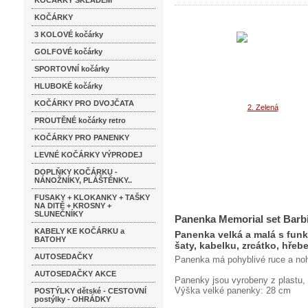
KOČÁRKY SKLADEM
KOČÁRKY
3 KOLOVÉ kočárky
GOLFOVÉ kočárky
SPORTOVNÍ kočárky
HLUBOKÉ kočárky
KOČÁRKY PRO DVOJČATA
PROUTĚNÉ kočárky retro
KOČÁRKY PRO PANENKY
LEVNÉ KOČÁRKY VÝPRODEJ
DOPLŇKY KOČÁRKU -
NÁNOŽNÍKY, PLÁŠTĚNKY..
FUSAKY + KLOKANKY + TAŠKY
NA DITĚ + KROSNY +
SLUNEČNÍKY
Panenka Memorial set Barbi
KABELY KE KOČÁRKU a
Panenka velká a malá s fun
BATOHY
šaty, kabelku, zrcátko, hřeb
AUTOSEDAČKY
Panenka má pohyblivé ruce a noh
AUTOSEDAČKY AKCE
Panenky jsou vyrobeny z plastu, a
Výška velké panenky: 28 cm
POSTÝLKY dětské - CESTOVNÍ
postýlky - OHRÁDKY