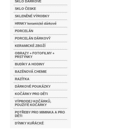
SKLO DÁRKOVÉ
SKLO ČESKE
SKLENĚNÉ VÝROBKY
HRNKY keramické dárkové
PORCELÁN
PORCELÁN DÁRKOVÝ
KERAMICKÉ ZBOŽÍ
OBRAZY + FOTOFILMY +
PRSTÝNKY
BUDÍKY A HODINY
BAZÉNOVÁ CHEMIE
RAZÍTKA
DÁRKOVÉ POUKÁZKY
KOČÁRKY PRO DĚTI
VÝPRODEJ KOČÁRKŮ,
POUŽITÉ KOČÁRKY
POTŘEBY PRO MIMINKA A PRO
DĚTI
DÝMKY KUŘÁCKÉ