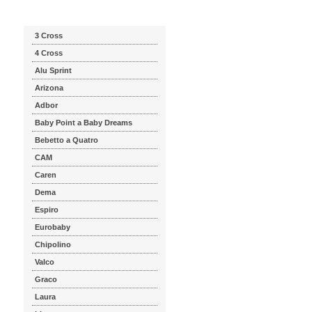
Katalog značek
3 Cross
4 Cross
Alu Sprint
Arizona
Adbor
Baby Point a Baby Dreams
Bebetto a Quatro
CAM
Caren
Dema
Espiro
Eurobaby
Chipolino
Valco
Graco
Laura