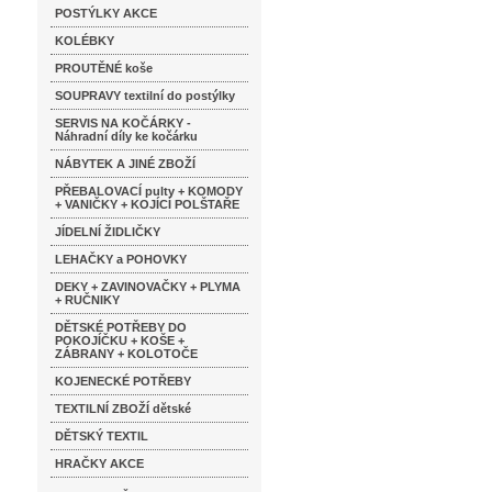
POSTÝLKY AKCE
KOLÉBKY
PROUTĚNÉ koše
SOUPRAVY textilní do postýlky
SERVIS NA KOČÁRKY -
Náhradní díly ke kočárku
NÁBYTEK A JINÉ ZBOŽÍ
PŘEBALOVACÍ pulty + KOMODY
+ VANIČKY + KOJÍCÍ POLŠTAŘE
JÍDELNÍ ŽIDLIČKY
LEHAČKY a POHOVKY
DEKY + ZAVINOVAČKY + PLYMA
+ RUČNIKY
DĚTSKÉ POTŘEBY DO
POKOJÍČKU + KOŠE +
ZÁBRANY + KOLOTOČE
KOJENECKÉ POTŘEBY
TEXTILNÍ ZBOŽÍ dětské
DĚTSKÝ TEXTIL
HRAČKY AKCE