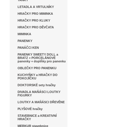
TANKY
LETADLA A VRTULNÍKY
HRAČKY PRO MIMINKA
HRAČKY PRO KLUKY
HRAČKY PRO DĚVČATA
MIMINKA
PANENKY
PANÁČCI KEN
PANENKY SWEETY DOLL a
BRATZ + PORCELÁNOVÉ
panenky + doplňky pro panenku
OBLEČKY PRO PANENKU
KUCHYŇKY a HRAČKY DO
POKOJÍČKU
DOKTORSKÉ sety hračky
DIVADLA MAŇÁSCI LOUTKY
FIGURKY
LOUTKY A MAŇÁSCI DŘEVĚNE
PLYŠOVÉ hračky
STAVEBNICE a KREATIVNÍ
HRAČKY
MERKUR stavebnice