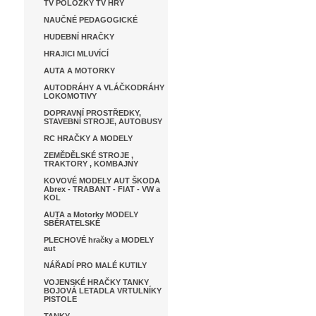
TV POLOŽKY TV HRY
NAUČNÉ PEDAGOGICKÉ
HUDEBNÍ HRAČKY
HRAJICI MLUVÍCÍ
AUTA A MOTORKY
AUTODRÁHY A VLÁČKODRÁHY
LOKOMOTIVY
DOPRAVNÍ PROSTŘEDKY,
STAVEBNÍ STROJE, AUTOBUSY
RC HRAČKY A MODELY
ZEMĚDĚLSKÉ STROJE ,
TRAKTORY , KOMBAJNY
KOVOVÉ MODELY AUT ŠKODA
Abrex - TRABANT - FIAT - VW a
KOL
AUTA a Motorky MODELY
SBĚRATELSKÉ
PLECHOVÉ hračky a MODELY
aut
NÁŘADÍ PRO MALÉ KUTILY
VOJENSKÉ HRAČKY TANKY
BOJOVÁ LETADLA VRTULNÍKY
PISTOLE