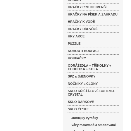
HRAČKY PRO NEJMENŠÍ
HRAČKY NA PÍSEK A ZAHRADU
HRAČKY K VODĚ
HRAČKY DŘEVĚNÉ
HRY AKCE
PUZZLE
KOHOUTI HOUPACI
HOUPAČKY
ODRÁŽEDLA + TŘÍKOLKY +
CHODÍTKA + KOLA
SPZ a JMENOVKY
NOČNÍKY a CLONY
SKLO KŘIŠŤÁLOVÉ BOHEMIA
CRYSTAL
SKLO DÁRKOVÉ
SKLO ČESKE
Jubilejky vyročky
Vázy malované a smaltované