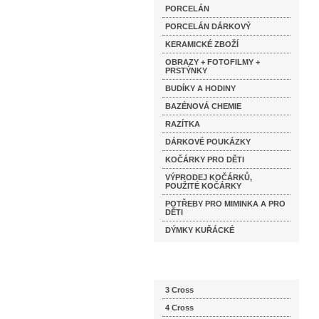
PORCELÁN
PORCELÁN DÁRKOVÝ
KERAMICKÉ ZBOŽÍ
OBRAZY + FOTOFILMY +
PRSTÝNKY
BUDÍKY A HODINY
BAZÉNOVÁ CHEMIE
RAZÍTKA
DÁRKOVÉ POUKÁZKY
KOČÁRKY PRO DĚTI
VÝPRODEJ KOČÁRKŮ,
POUŽITÉ KOČÁRKY
POTŘEBY PRO MIMINKA A PRO
DĚTI
DÝMKY KUŘÁCKÉ
Katalog značek
3 Cross
4 Cross