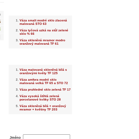
Nejnovější
m
Váza smalt modré sklo zlacená
č
malovaná STO 63
č
Váza tyčová uzká na stůl zelené
sklo % 66
Váza skleněná mramor modro
oranžový malovaná TF 61
Nejprodávanější
Váza malovaná skleněná bílá s
oranžovými květy TF 125
Váza amfora modré sklo
malovaná velká TF 65 a STO 72
Váza pruhledné sklo zelená TF 17
Váza vysoká štíhlá zelená
porcelanové kvítky STO 28
Váza skleněná bílá + oranžový
mramor + květiny TF 203
Dotaz na prodejce
Jméno