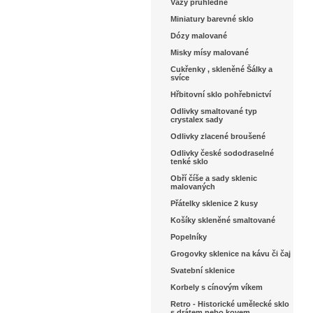
Vázy průhledné
Miniatury barevné sklo
Dózy malované
Misky mísy malované
Cukřenky , skleněné Šálky a
svíce
Hřbitovní sklo pohřebnictví
Odlivky smaltované typ
crystalex sady
Odlivky zlacené broušené
Odlivky české sododraselné
tenké sklo
Obří číše a sady sklenic
malovaných
Přátelky sklenice 2 kusy
Košíky skleněné smaltované
Popelníky
Grogovky sklenice na kávu či čaj
Svatební sklenice
Korbely s cínovým víkem
Retro - Historické umělecké sklo
s drátem nebo kovem