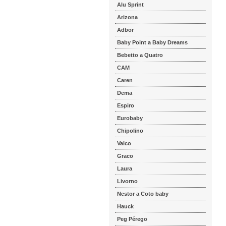
Alu Sprint
Arizona
Adbor
Baby Point a Baby Dreams
Bebetto a Quatro
CAM
Caren
Dema
Espiro
Eurobaby
Chipolino
Valco
Graco
Laura
Livorno
Nestor a Coto baby
Hauck
Peg Pérego