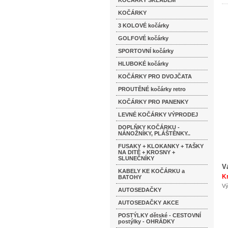
KOČÁRKY SKLADEM
KOČÁRKY
3 KOLOVÉ kočárky
GOLFOVÉ kočárky
SPORTOVNÍ kočárky
HLUBOKÉ kočárky
KOČÁRKY PRO DVOJČATA
PROUTĚNÉ kočárky retro
KOČÁRKY PRO PANENKY
LEVNÉ KOČÁRKY VÝPRODEJ
DOPLŇKY KOČÁRKU -
NÁNOŽNÍKY, PLÁŠTĚNKY..
FUSAKY + KLOKANKY + TAŠKY
NA DITĚ + KROSNY +
SLUNEČNÍKY
V
KABELY KE KOČÁRKU a
Kr
BATOHY
Vý
AUTOSEDAČKY
AUTOSEDAČKY AKCE
POSTÝLKY dětské - CESTOVNÍ
postýlky - OHRÁDKY