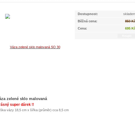
Dostupnost:
sklade
Běžná cena:
850 K
Cena:
695 K
áza zelené sklo malovaná
ásný super dárek !!
ška vázy 18,5 cm x šířka (průměr) cca 8,5 cm