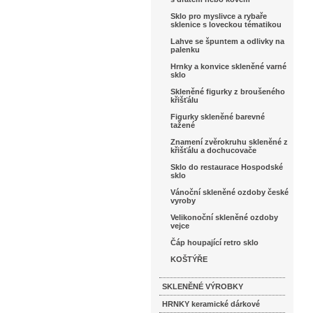
Sklo pro myslivce a rybaře
sklenice s loveckou tématikou
Lahve se špuntem a odlivky na
palenku
Hrnky a konvice skleněné varné
sklo
Skleněné figurky z broušeného
křišťálu
Figurky skleněné barevné
tažené
Znamení zvěrokruhu skleněné z
křišťálu a dochucovače
Sklo do restaurace Hospodské
sklo
Vánoční skleněné ozdoby české
vyroby
Velikonoční skleněné ozdoby
vejce
Čáp houpající retro sklo
KOŠTÝŘE
SKLENĚNÉ VÝROBKY
HRNKY keramické dárkové