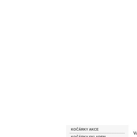
Homepage
Obchodní podmínky
Katalog zboží
KOČÁRKY AKCE
V