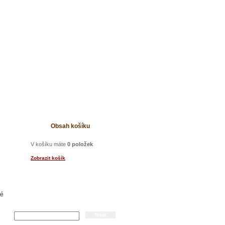
t
Obsah košíku
V košíku máte
0 položek
Zobrazit košík
né
Hledání