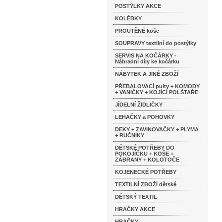
POSTÝLKY AKCE
KOLÉBKY
PROUTĚNÉ koše
SOUPRAVY textilní do postýlky
SERVIS NA KOČÁRKY -
Náhradní díly ke kočárku
NÁBYTEK A JINÉ ZBOŽÍ
PŘEBALOVACÍ pulty + KOMODY
+ VANIČKY + KOJÍCÍ POLŠTAŘE
JÍDELNÍ ŽIDLIČKY
LEHAČKY a POHOVKY
DEKY + ZAVINOVAČKY + PLYMA
+ RUČNIKY
DĚTSKÉ POTŘEBY DO
POKOJÍČKU + KOŠE +
ZÁBRANY + KOLOTOČE
KOJENECKÉ POTŘEBY
TEXTILNÍ ZBOŽÍ dětské
DĚTSKÝ TEXTIL
HRAČKY AKCE
HRAČKY