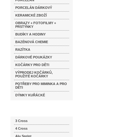
PORCELÁN
PORCELÁN DÁRKOVÝ
KERAMICKÉ ZBOŽÍ
OBRAZY + FOTOFILMY +
PRSTÝNKY
BUDÍKY A HODINY
BAZÉNOVÁ CHEMIE
RAZÍTKA
DÁRKOVÉ POUKÁZKY
KOČÁRKY PRO DĚTI
VÝPRODEJ KOČÁRKŮ,
POUŽITÉ KOČÁRKY
POTŘEBY PRO MIMINKA A PRO
DĚTI
DÝMKY KUŘÁCKÉ
Katalog značek
3 Cross
4 Cross
Alu Sprint