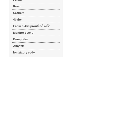
Roan
Scarlett
4baby
Farlin a Alvi proutěné koše
Monitor dechu
Bumprider
Amytex
Ionizátory vody
seznam.cz