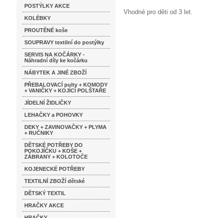
POSTÝLKY AKCE
Vhodné pro děti od 3 let.
KOLÉBKY
PROUTĚNÉ koše
SOUPRAVY textilní do postýlky
SERVIS NA KOČÁRKY -
Náhradní díly ke kočárku
NÁBYTEK A JINÉ ZBOŽÍ
PŘEBALOVACÍ pulty + KOMODY
+ VANIČKY + KOJÍCÍ POLŠTAŘE
JÍDELNÍ ŽIDLIČKY
LEHAČKY a POHOVKY
DEKY + ZAVINOVAČKY + PLYMA
+ RUČNIKY
DĚTSKÉ POTŘEBY DO
POKOJÍČKU + KOŠE +
ZÁBRANY + KOLOTOČE
KOJENECKÉ POTŘEBY
TEXTILNÍ ZBOŽÍ dětské
DĚTSKÝ TEXTIL
HRAČKY AKCE
HRAČKY