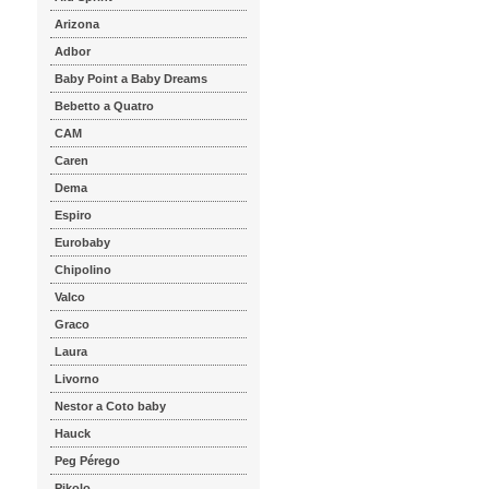
Arizona
Adbor
Baby Point a Baby Dreams
Bebetto a Quatro
CAM
Caren
Dema
Espiro
Eurobaby
Chipolino
Valco
Graco
Laura
Livorno
Nestor a Coto baby
Hauck
Peg Pérego
Pikolo