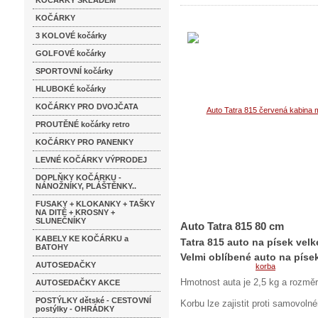
KOČÁRKY SKLADEM
KOČÁRKY
3 KOLOVÉ kočárky
GOLFOVÉ kočárky
SPORTOVNÍ kočárky
HLUBOKÉ kočárky
KOČÁRKY PRO DVOJČATA
PROUTĚNÉ kočárky retro
KOČÁRKY PRO PANENKY
LEVNÉ KOČÁRKY VÝPRODEJ
DOPLŇKY KOČÁRKU -
NÁNOŽNÍKY, PLÁŠTĚNKY..
FUSAKY + KLOKANKY + TAŠKY
NA DITĚ + KROSNY +
SLUNEČNÍKY
Auto Tatra 815 80 cm
KABELY KE KOČÁRKU a
Tatra 815 auto na písek velk
BATOHY
Velmi oblíbené auto na písek
AUTOSEDAČKY
Hmotnost auta je 2,5 kg a rozmě
AUTOSEDAČKY AKCE
POSTÝLKY dětské - CESTOVNÍ
Korbu lze zajistit proti samovoln
postýlky - OHRÁDKY