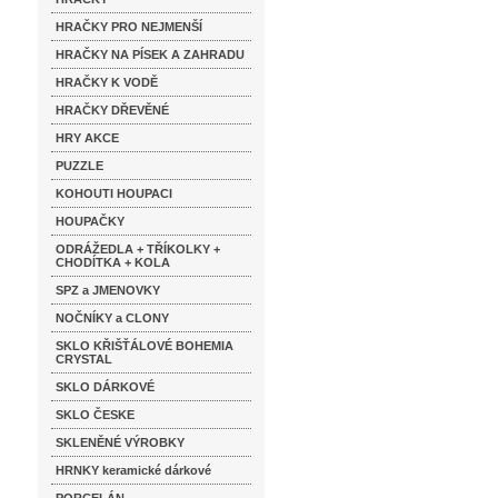
HRAČKY PRO NEJMENŠÍ
HRAČKY NA PÍSEK A ZAHRADU
HRAČKY K VODĚ
HRAČKY DŘEVĚNÉ
HRY AKCE
PUZZLE
KOHOUTI HOUPACI
HOUPAČKY
ODRÁŽEDLA + TŘÍKOLKY +
CHODÍTKA + KOLA
SPZ a JMENOVKY
NOČNÍKY a CLONY
SKLO KŘIŠŤÁLOVÉ BOHEMIA
CRYSTAL
SKLO DÁRKOVÉ
SKLO ČESKE
SKLENĚNÉ VÝROBKY
HRNKY keramické dárkové