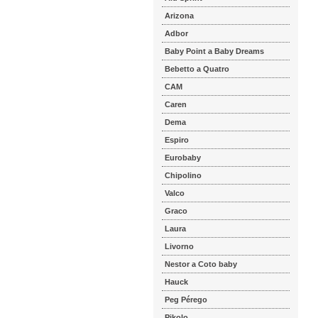
Arizona
Adbor
Baby Point a Baby Dreams
Bebetto a Quatro
CAM
Caren
Dema
Espiro
Eurobaby
Chipolino
Valco
Graco
Laura
Livorno
Nestor a Coto baby
Hauck
Peg Pérego
Pikolo