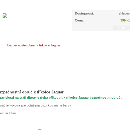
Dostupnost:
sklade
Cena:
399 K
ezpečnostní obruč k tříkolce Jaguar
závislosti na stáří dítěte je třeba přikoupit k tříkolce Jaguar bezpečnostní obruč .
ruč je kovová a je potažená bužírkou různé barvy.
na za 1 kus.