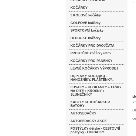
KOČÁRKY SKLADEM
KOČÁRKY
3 KOLOVÉ kočárky
GOLFOVÉ kočárky
SPORTOVNÍ kočárky
HLUBOKÉ kočárky
KOČÁRKY PRO DVOJČATA
PROUTĚNÉ kočárky retro
KOČÁRKY PRO PANENKY
LEVNÉ KOČÁRKY VÝPRODEJ
DOPLŇKY KOČÁRKU -
NÁNOŽNÍKY, PLÁŠTĚNKY..
FUSAKY + KLOKANKY + TAŠKY
NA DITĚ + KROSNY +
SLUNEČNÍKY
B
KABELY KE KOČÁRKU a
V 
BATOHY
Ob
AUTOSEDAČKY
ce
AUTOSEDAČKY AKCE
POSTÝLKY dětské - CESTOVNÍ
postýlky - OHRÁDKY