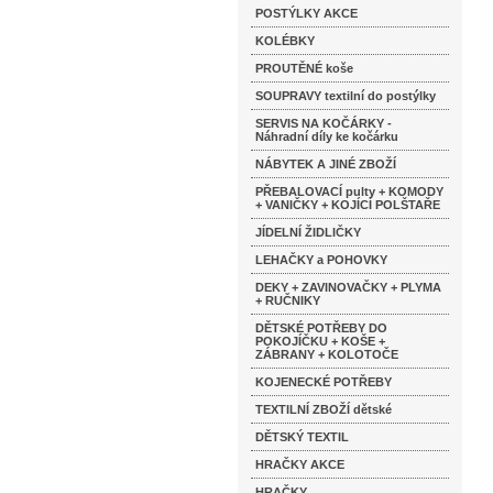
POSTÝLKY AKCE
KOLÉBKY
PROUTĚNÉ koše
SOUPRAVY textilní do postýlky
SERVIS NA KOČÁRKY -
Náhradní díly ke kočárku
NÁBYTEK A JINÉ ZBOŽÍ
PŘEBALOVACÍ pulty + KOMODY
+ VANIČKY + KOJÍCÍ POLŠTAŘE
JÍDELNÍ ŽIDLIČKY
LEHAČKY a POHOVKY
DEKY + ZAVINOVAČKY + PLYMA
+ RUČNIKY
DĚTSKÉ POTŘEBY DO
POKOJÍČKU + KOŠE +
ZÁBRANY + KOLOTOČE
KOJENECKÉ POTŘEBY
TEXTILNÍ ZBOŽÍ dětské
DĚTSKÝ TEXTIL
HRAČKY AKCE
HRAČKY