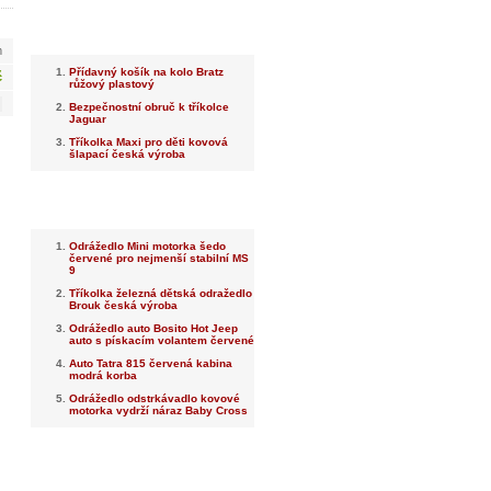
Nejnovější
m
Přídavný košík na kolo Bratz
č
růžový plastový
Bezpečnostní obruč k tříkolce
Jaguar
Tříkolka Maxi pro děti kovová
šlapací česká výroba
Nejprodávanější
Odrážedlo Mini motorka šedo
červené pro nejmenší stabilní MS
9
Tříkolka železná dětská odražedlo
Brouk česká výroba
Odrážedlo auto Bosito Hot Jeep
auto s pískacím volantem červené
Auto Tatra 815 červená kabina
modrá korba
Odrážedlo odstrkávadlo kovové
motorka vydrží náraz Baby Cross
Dotaz na prodejce