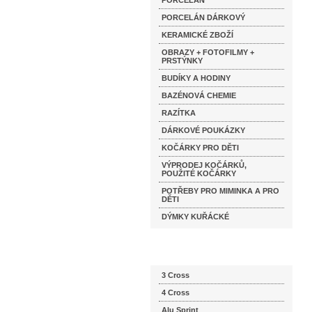
PORCELÁN
PORCELÁN DÁRKOVÝ
KERAMICKÉ ZBOŽÍ
OBRAZY + FOTOFILMY +
PRSTÝNKY
BUDÍKY A HODINY
BAZÉNOVÁ CHEMIE
RAZÍTKA
DÁRKOVÉ POUKÁZKY
KOČÁRKY PRO DĚTI
VÝPRODEJ KOČÁRKŮ,
POUŽITÉ KOČÁRKY
POTŘEBY PRO MIMINKA A PRO
DĚTI
DÝMKY KUŘÁCKÉ
Katalog značek
3 Cross
4 Cross
Alu Sprint