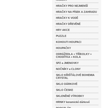
HRAČKY PRO NEJMENŠÍ
HRAČKY NA PÍSEK A ZAHRADU
HRAČKY K VODĚ
HRAČKY DŘEVĚNÉ
HRY AKCE
PUZZLE
KOHOUTI HOUPACI
HOUPAČKY
ODRÁŽEDLA + TŘÍKOLKY +
CHODÍTKA + KOLA
SPZ a JMENOVKY
NOČNÍKY a CLONY
SKLO KŘIŠŤÁLOVÉ BOHEMIA
CRYSTAL
SKLO DÁRKOVÉ
SKLO ČESKE
SKLENĚNÉ VÝROBKY
HRNKY keramické dárkové