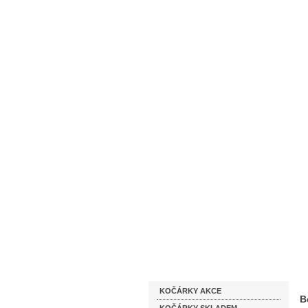
Homepage
Obchodní podmínky
Katalog zboží
KOČÁRKY AKCE
B