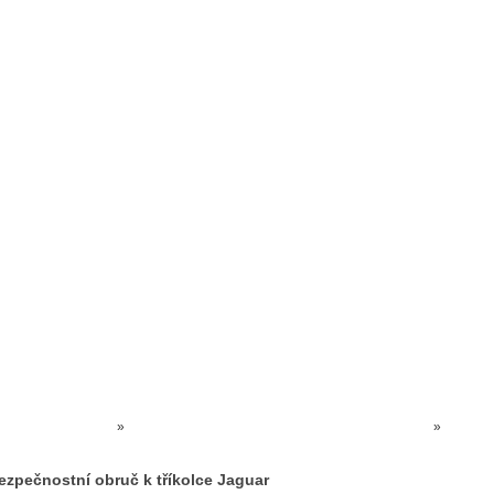
Prodejna kočárků
Dárkové poukázky
Odkazy
Slovensko
Kontak
Kočárky NEC
»
ODRÁŽEDLA + TŘÍKOLKY + CHODÍTKA + KOLA
»
Bezpečnostní obruč k tříkolce Jaguar
ezpečnostní obruč k tříkolce Jaguar