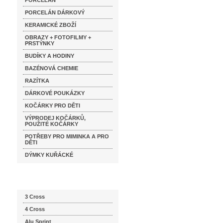
PORCELÁN
PORCELÁN DÁRKOVÝ
KERAMICKÉ ZBOŽÍ
OBRAZY + FOTOFILMY +
PRSTÝNKY
BUDÍKY A HODINY
BAZÉNOVÁ CHEMIE
RAZÍTKA
DÁRKOVÉ POUKÁZKY
KOČÁRKY PRO DĚTI
VÝPRODEJ KOČÁRKŮ,
POUŽITÉ KOČÁRKY
POTŘEBY PRO MIMINKA A PRO
DĚTI
DÝMKY KUŘÁCKÉ
Katalog značek
3 Cross
4 Cross
Alu Sprint