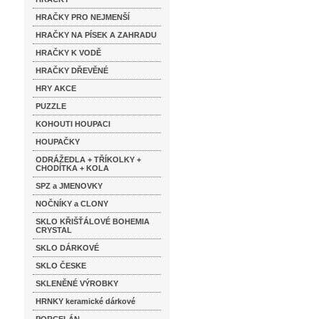
HRAČKY PRO NEJMENŠÍ
HRAČKY NA PÍSEK A ZAHRADU
HRAČKY K VODĚ
HRAČKY DŘEVĚNÉ
HRY AKCE
PUZZLE
KOHOUTI HOUPACI
HOUPAČKY
ODRÁŽEDLA + TŘÍKOLKY +
CHODÍTKA + KOLA
SPZ a JMENOVKY
NOČNÍKY a CLONY
SKLO KŘIŠŤÁLOVÉ BOHEMIA
CRYSTAL
SKLO DÁRKOVÉ
SKLO ČESKE
SKLENĚNÉ VÝROBKY
HRNKY keramické dárkové