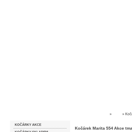
Homepage
Obchodní podmínky
Prodejna kočárků
Dárkové p
Katalog zboží
Kočárky NEC
»
Roan
»
Koč
KOČÁRKY AKCE
Kočárek Marita 554 Akce tm