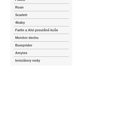
Roan
Scarlett
4baby
Farlin a Alvi proutěné koše
Monitor dechu
Bumprider
Amytex
Ionizátory vody
seznam.cz