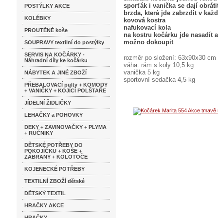
sporťák i vanička se dají obráti
POSTÝLKY AKCE
brzda, která jde zabrzdit v kaž
KOLÉBKY
kovová kostra
nafukovací kola
PROUTĚNÉ koše
na kostru kočárku jde nasadít 
možno dokoupit
SOUPRAVY textilní do postýlky
SERVIS NA KOČÁRKY -
rozměr po složení: 63x90x30 cm
Náhradní díly ke kočárku
váha: rám s koly 10,5 kg
vanička 5 kg
NÁBYTEK A JINÉ ZBOŽÍ
sportovní sedačka 4,5 kg
PŘEBALOVACÍ pulty + KOMODY
+ VANIČKY + KOJÍCÍ POLŠTAŘE
JÍDELNÍ ŽIDLIČKY
LEHAČKY a POHOVKY
DEKY + ZAVINOVAČKY + PLYMA
+ RUČNIKY
DĚTSKÉ POTŘEBY DO
POKOJÍČKU + KOŠE +
ZÁBRANY + KOLOTOČE
KOJENECKÉ POTŘEBY
TEXTILNÍ ZBOŽÍ dětské
DĚTSKÝ TEXTIL
HRAČKY AKCE
HRAČKY