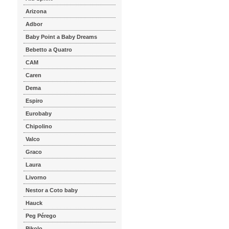
Arizona
Adbor
Baby Point a Baby Dreams
Bebetto a Quatro
CAM
Caren
Dema
Espiro
Eurobaby
Chipolino
Valco
Graco
Laura
Livorno
Nestor a Coto baby
Hauck
Peg Pérego
Pikolo