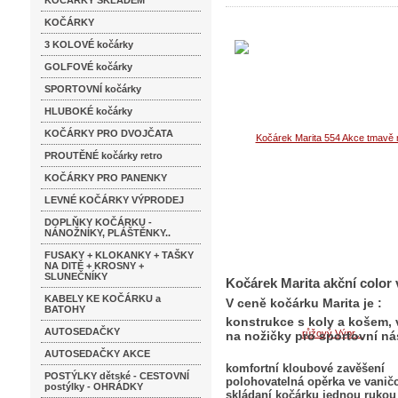
KOČÁRKY SKLADEM
KOČÁRKY
3 KOLOVÉ kočárky
GOLFOVÉ kočárky
SPORTOVNÍ kočárky
HLUBOKÉ kočárky
KOČÁRKY PRO DVOJČATA
PROUTĚNÉ kočárky retro
KOČÁRKY PRO PANENKY
LEVNÉ KOČÁRKY VÝPRODEJ
DOPLŇKY KOČÁRKU -
NÁNOŽNÍKY, PLÁŠTĚNKY..
FUSAKY + KLOKANKY + TAŠKY
NA DITĚ + KROSNY +
SLUNEČNÍKY
Kočárek Marita akční color 
KABELY KE KOČÁRKU a
V ceně kočárku Marita je :
BATOHY
konstrukce s koly a košem, 
AUTOSEDAČKY
na nožičky pro sportovní n
AUTOSEDAČKY AKCE
komfortní kloubové zavěšení
POSTÝLKY dětské - CESTOVNÍ
polohovatelná opěrka ve vanič
postýlky - OHRÁDKY
skládaní kočárku jednou rukou