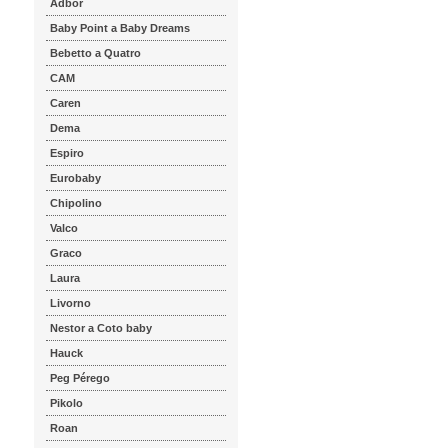
Adbor
Baby Point a Baby Dreams
Bebetto a Quatro
CAM
Caren
Dema
Espiro
Eurobaby
Chipolino
Valco
Graco
Laura
Livorno
Nestor a Coto baby
Hauck
Peg Pérego
Pikolo
Roan