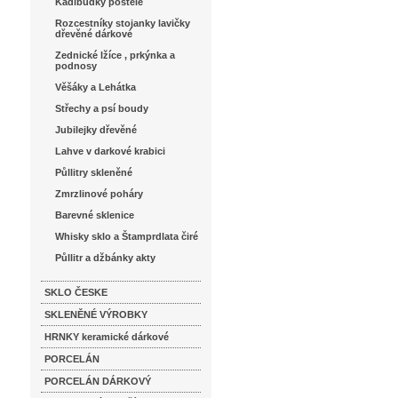
Kadibudky postele
Rozcestníky stojanky lavičky
dřevěné dárkové
Zednické lžíce , prkýnka a
podnosy
Věšáky a Lehátka
Střechy a psí boudy
Jubilejky dřevěné
Lahve v darkové krabici
Půllitry skleněné
Zmrzlinové poháry
Barevné sklenice
Whisky sklo a Štamprdlata čiré
Půllitr a džbánky akty
SKLO ČESKE
SKLENĚNÉ VÝROBKY
HRNKY keramické dárkové
PORCELÁN
PORCELÁN DÁRKOVÝ