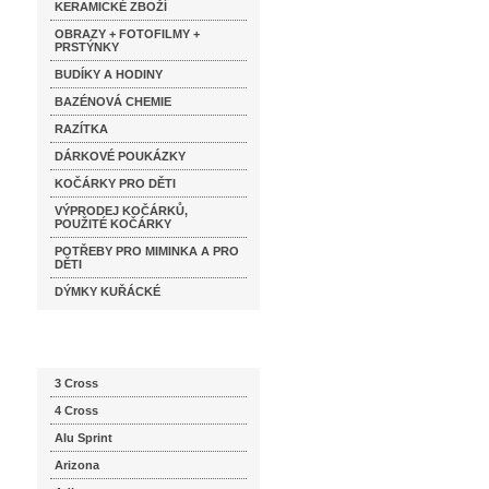
KERAMICKÉ ZBOŽÍ
OBRAZY + FOTOFILMY +
PRSTÝNKY
BUDÍKY A HODINY
BAZÉNOVÁ CHEMIE
RAZÍTKA
DÁRKOVÉ POUKÁZKY
KOČÁRKY PRO DĚTI
VÝPRODEJ KOČÁRKŮ,
POUŽITÉ KOČÁRKY
POTŘEBY PRO MIMINKA A PRO
DĚTI
DÝMKY KUŘÁCKÉ
Katalog značek
3 Cross
4 Cross
Alu Sprint
Arizona