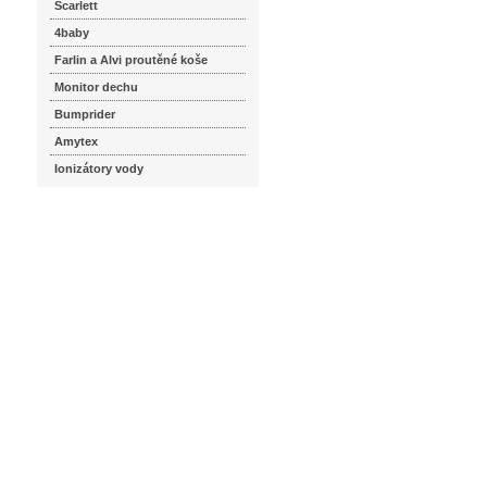
Scarlett
4baby
Farlin a Alvi proutěné koše
Monitor dechu
Bumprider
Amytex
Ionizátory vody
seznam.cz