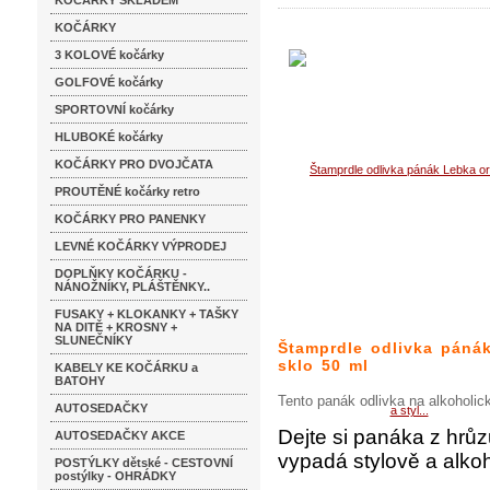
KOČÁRKY SKLADEM
KOČÁRKY
3 KOLOVÉ kočárky
GOLFOVÉ kočárky
SPORTOVNÍ kočárky
HLUBOKÉ kočárky
KOČÁRKY PRO DVOJČATA
PROUTĚNÉ kočárky retro
KOČÁRKY PRO PANENKY
LEVNÉ KOČÁRKY VÝPRODEJ
DOPLŇKY KOČÁRKU -
NÁNOŽNÍKY, PLÁŠTĚNKY..
FUSAKY + KLOKANKY + TAŠKY
NA DITĚ + KROSNY +
SLUNEČNÍKY
Štamprdle odlivka pánák
sklo 50 ml
KABELY KE KOČÁRKU a
BATOHY
Tento panák odlivka na alkoholic
AUTOSEDAČKY
Dejte si panáka z hrů
AUTOSEDAČKY AKCE
vypadá stylově a alkoh
POSTÝLKY dětské - CESTOVNÍ
postýlky - OHRÁDKY