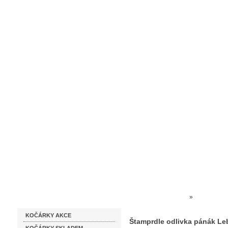
Homepage
Obchodní podmínky
Prodejna kočárků
Dárkové p
Katalog zboží
Kočárky NEC
»
SKLO DÁR
KOČÁRKY AKCE
Štamprdle odlivka pánák Lebk
Štamprdle odlivka pánák Lebk