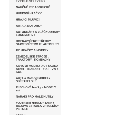
TV POLOŽKY TV HRY
NAUČNÉ PEDAGOGICKÉ
HUDEBNÍ HRAČKY
HRAJICI MLUVÍCÍ
AUTA A MOTORKY
AUTODRÁHY A VLÁČKODRÁHY
LOKOMOTIVY
DOPRAVNÍ PROSTŘEDKY,
STAVEBNÍ STROJE, AUTOBUSY
RC HRAČKY A MODELY
ZEMĚDĚLSKÉ STROJE ,
TRAKTORY , KOMBAJNY
KOVOVÉ MODELY AUT ŠKODA
Abrex - TRABANT - FIAT - VW a
KOL
AUTA a Motorky MODELY
SBĚRATELSKÉ
PLECHOVÉ hračky a MODELY
aut
NÁŘADÍ PRO MALÉ KUTILY
VOJENSKÉ HRAČKY TANKY
BOJOVÁ LETADLA VRTULNÍKY
PISTOLE