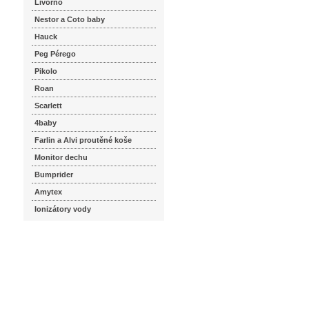
Livorno
Nestor a Coto baby
Hauck
Peg Pérego
Pikolo
Roan
Scarlett
4baby
Farlin a Alvi proutěné koše
Monitor dechu
Bumprider
Amytex
Ionizátory vody
seznam.cz