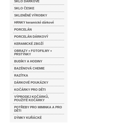
SKLO DÁRKOVÉ
SKLO ČESKE
SKLENĚNÉ VÝROBKY
HRNKY keramické dárkové
PORCELÁN
PORCELÁN DÁRKOVÝ
KERAMICKÉ ZBOŽÍ
OBRAZY + FOTOFILMY +
PRSTÝNKY
BUDÍKY A HODINY
BAZÉNOVÁ CHEMIE
RAZÍTKA
DÁRKOVÉ POUKÁZKY
KOČÁRKY PRO DĚTI
VÝPRODEJ KOČÁRKŮ,
POUŽITÉ KOČÁRKY
POTŘEBY PRO MIMINKA A PRO
DĚTI
DÝMKY KUŘÁCKÉ