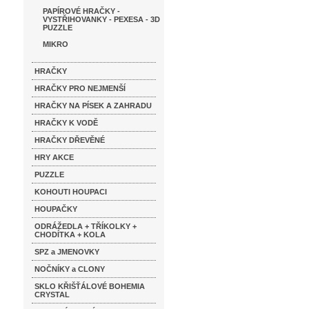
PAPÍROVÉ HRAČKY -
VYSTŘIHOVANKY - PEXESA - 3D
PUZZLE
MIKRO
HRAČKY
HRAČKY PRO NEJMENŠÍ
HRAČKY NA PÍSEK A ZAHRADU
HRAČKY K VODĚ
HRAČKY DŘEVĚNÉ
HRY AKCE
PUZZLE
KOHOUTI HOUPACI
HOUPAČKY
ODRÁŽEDLA + TŘÍKOLKY +
CHODÍTKA + KOLA
SPZ a JMENOVKY
NOČNÍKY a CLONY
SKLO KŘIŠŤÁLOVÉ BOHEMIA
CRYSTAL