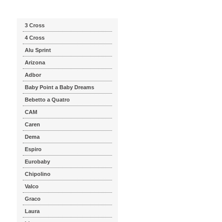
Katalog značek
3 Cross
4 Cross
Alu Sprint
Arizona
Adbor
Baby Point a Baby Dreams
Bebetto a Quatro
CAM
Caren
Dema
Espiro
Eurobaby
Chipolino
Valco
Graco
Laura