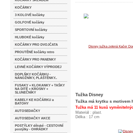
KOČÁRKY SKLADEM
KOČÁRKY
3 KOLOVÉ kočárky
GOLFOVÉ kočárky
SPORTOVNÍ kočárky
HLUBOKÉ kočárky
KOČÁRKY PRO DVOJČATA
PROUTĚNÉ kočárky retro
KOČÁRKY PRO PANENKY
LEVNÉ KOČÁRKY VÝPRODEJ
DOPLŇKY KOČÁRKU -
NÁNOŽNÍKY, PLÁŠTĚNKY..
FUSAKY + KLOKANKY + TAŠKY
NA DITĚ + KROSNY +
SLUNEČNÍKY
Tužka Disney
KABELY KE KOČÁRKU a
Tužka má krytku s motivem h
BATOHY
Tužka má 11 kusů vyměnitelnýc
AUTOSEDAČKY
Materiál : plast.
Délka : 17 cm
AUTOSEDAČKY AKCE
POSTÝLKY dětské - CESTOVNÍ
postýlky - OHRÁDKY