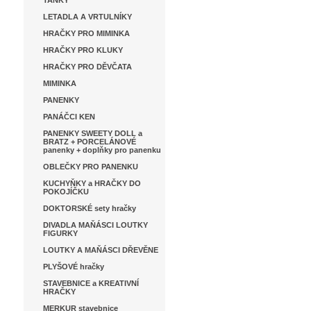
TANKY
LETADLA A VRTULNÍKY
HRAČKY PRO MIMINKA
HRAČKY PRO KLUKY
HRAČKY PRO DĚVČATA
MIMINKA
PANENKY
PANÁČCI KEN
PANENKY SWEETY DOLL a
BRATZ + PORCELÁNOVÉ
panenky + doplňky pro panenku
OBLEČKY PRO PANENKU
KUCHYŇKY a HRAČKY DO
POKOJÍČKU
DOKTORSKÉ sety hračky
DIVADLA MAŇÁSCI LOUTKY
FIGURKY
LOUTKY A MAŇÁSCI DŘEVĚNE
PLYŠOVÉ hračky
STAVEBNICE a KREATIVNÍ
HRAČKY
MERKUR stavebnice