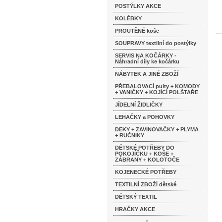
POSTÝLKY AKCE
KOLÉBKY
PROUTĚNÉ koše
SOUPRAVY textilní do postýlky
SERVIS NA KOČÁRKY -
Náhradní díly ke kočárku
NÁBYTEK A JINÉ ZBOŽÍ
PŘEBALOVACÍ pulty + KOMODY
+ VANIČKY + KOJÍCÍ POLŠTAŘE
JÍDELNÍ ŽIDLIČKY
LEHAČKY a POHOVKY
DEKY + ZAVINOVAČKY + PLYMA
+ RUČNIKY
DĚTSKÉ POTŘEBY DO
POKOJÍČKU + KOŠE +
ZÁBRANY + KOLOTOČE
KOJENECKÉ POTŘEBY
TEXTILNÍ ZBOŽÍ dětské
DĚTSKÝ TEXTIL
HRAČKY AKCE