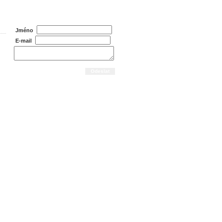
Dotaz na prodejce
Jméno
E-mail