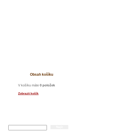
t
Obsah košíku
V košíku máte
0 položek
Zobrazit košík
Hledání
u na