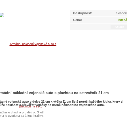
setrvačník 21 cm
Dostupnost:
sklade
Cena:
399 K
rmádní nákladní vojenské auto s plachtou na setrvačník 21 cm
ásné vojenské auto v delce 21 cm x výška 11 cm jistě potěší každého kluka, který si
že nakládat a převážet vojáčky na korbě nákladního vojenského auta.
ačka je vhodná pro děti od 3 let!
na je uvedena za 1 kus hračky.