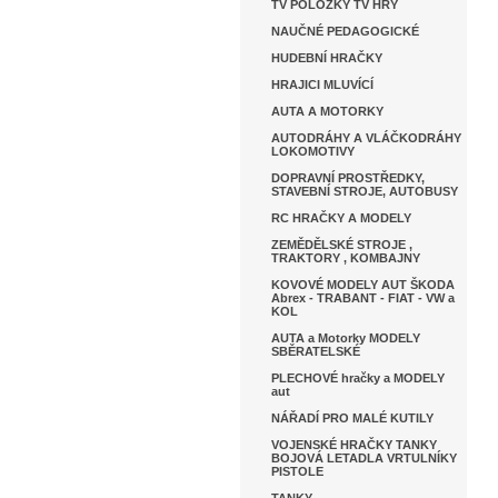
TV POLOŽKY TV HRY
NAUČNÉ PEDAGOGICKÉ
HUDEBNÍ HRAČKY
HRAJICI MLUVÍCÍ
AUTA A MOTORKY
AUTODRÁHY A VLÁČKODRÁHY
LOKOMOTIVY
DOPRAVNÍ PROSTŘEDKY,
STAVEBNÍ STROJE, AUTOBUSY
RC HRAČKY A MODELY
ZEMĚDĚLSKÉ STROJE ,
TRAKTORY , KOMBAJNY
KOVOVÉ MODELY AUT ŠKODA
Abrex - TRABANT - FIAT - VW a
KOL
AUTA a Motorky MODELY
SBĚRATELSKÉ
PLECHOVÉ hračky a MODELY
aut
NÁŘADÍ PRO MALÉ KUTILY
VOJENSKÉ HRAČKY TANKY
BOJOVÁ LETADLA VRTULNÍKY
PISTOLE