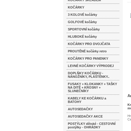
KOČÁRKY SKLADEM
KOČÁRKY
3 KOLOVÉ kočárky
GOLFOVÉ kočárky
SPORTOVNÍ kočárky
HLUBOKÉ kočárky
KOČÁRKY PRO DVOJČATA
PROUTĚNÉ kočárky retro
KOČÁRKY PRO PANENKY
LEVNÉ KOČÁRKY VÝPRODEJ
DOPLŇKY KOČÁRKU -
NÁNOŽNÍKY, PLÁŠTĚNKY..
FUSAKY + KLOKANKY + TAŠKY
NA DITĚ + KROSNY +
SLUNEČNÍKY
A
KABELY KE KOČÁRKU a
BATOHY
Kr
mů
AUTOSEDAČKY
Hr
AUTOSEDAČKY AKCE
Ce
POSTÝLKY dětské - CESTOVNÍ
postýlky - OHRÁDKY