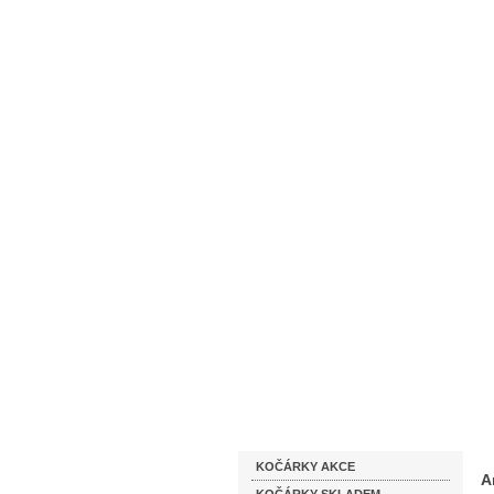
Homepage
Obchodní podmínky
Katalog zboží
KOČÁRKY AKCE
A