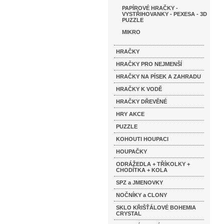
PAPÍROVÉ HRAČKY -
VYSTŘIHOVANKY - PEXESA - 3D
PUZZLE
MIKRO
HRAČKY
HRAČKY PRO NEJMENŠÍ
HRAČKY NA PÍSEK A ZAHRADU
HRAČKY K VODĚ
HRAČKY DŘEVĚNÉ
HRY AKCE
PUZZLE
KOHOUTI HOUPACI
HOUPAČKY
ODRÁŽEDLA + TŘÍKOLKY +
CHODÍTKA + KOLA
SPZ a JMENOVKY
NOČNÍKY a CLONY
SKLO KŘIŠŤÁLOVÉ BOHEMIA
CRYSTAL