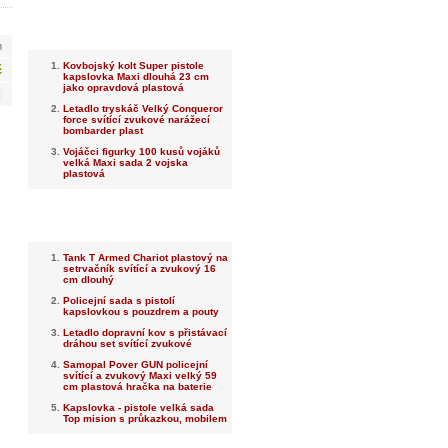
Nejnovější
m
Kovbojský kolt Super pistole
č
kapslovka Maxi dlouhá 23 cm
jako opravdová plastová
Letadlo tryskáč Velký Conqueror
force svítící zvukové narážecí
bombarder plast
Vojáčci figurky 100 kusů vojáků
velká Maxi sada 2 vojska
plastová
Nejprodávanější
Tank T Armed Chariot plastový na
setrvačník svítící a zvukový 16
cm dlouhý
Policejní sada s pistolí
kapslovkou s pouzdrem a pouty
Letadlo dopravní kov s přistávací
dráhou set svítící zvukové
Samopal Pover GUN policejní
svítící a zvukový Maxi velký 59
cm plastová hračka na baterie
Kapslovka - pistole velká sada
Top mision s průkazkou, mobilem