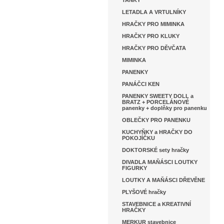
TANKY
LETADLA A VRTULNÍKY
HRAČKY PRO MIMINKA
HRAČKY PRO KLUKY
HRAČKY PRO DĚVČATA
MIMINKA
PANENKY
PANÁČCI KEN
PANENKY SWEETY DOLL a
BRATZ + PORCELÁNOVÉ
panenky + doplňky pro panenku
OBLEČKY PRO PANENKU
KUCHYŇKY a HRAČKY DO
POKOJÍČKU
DOKTORSKÉ sety hračky
DIVADLA MAŇÁSCI LOUTKY
FIGURKY
LOUTKY A MAŇÁSCI DŘEVĚNE
PLYŠOVÉ hračky
STAVEBNICE a KREATIVNÍ
HRAČKY
MERKUR stavebnice