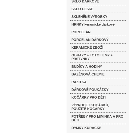
SKLO DÁRKOVÉ
SKLO ČESKE
SKLENĚNÉ VÝROBKY
HRNKY keramické dárkové
PORCELÁN
PORCELÁN DÁRKOVÝ
KERAMICKÉ ZBOŽÍ
OBRAZY + FOTOFILMY +
PRSTÝNKY
BUDÍKY A HODINY
BAZÉNOVÁ CHEMIE
RAZÍTKA
DÁRKOVÉ POUKÁZKY
KOČÁRKY PRO DĚTI
VÝPRODEJ KOČÁRKŮ,
POUŽITÉ KOČÁRKY
POTŘEBY PRO MIMINKA A PRO
DĚTI
DÝMKY KUŘÁCKÉ