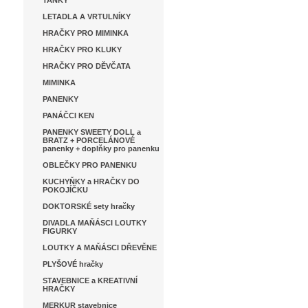
TANKY
LETADLA A VRTULNÍKY
HRAČKY PRO MIMINKA
HRAČKY PRO KLUKY
HRAČKY PRO DĚVČATA
MIMINKA
PANENKY
PANÁČCI KEN
PANENKY SWEETY DOLL a
BRATZ + PORCELÁNOVÉ
panenky + doplňky pro panenku
OBLEČKY PRO PANENKU
KUCHYŇKY a HRAČKY DO
POKOJÍČKU
DOKTORSKÉ sety hračky
DIVADLA MAŇÁSCI LOUTKY
FIGURKY
LOUTKY A MAŇÁSCI DŘEVĚNE
PLYŠOVÉ hračky
STAVEBNICE a KREATIVNÍ
HRAČKY
MERKUR stavebnice