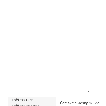
Homepage
Obchodní podmínky
Prodejna kočárků
Dárkové p
Katalog zboží
Kočárky NEC
»
HRAČKY 
KOČÁRKY AKCE
Čert svítící česky mluvící