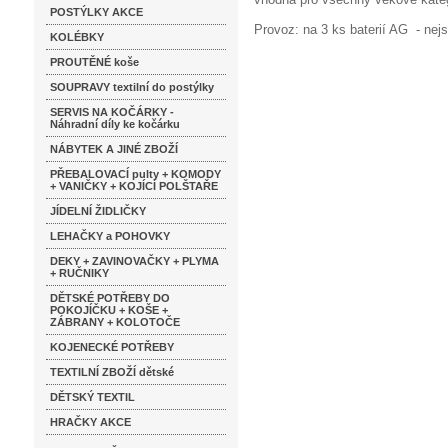
POSTÝLKY AKCE
Provoz: na 3 ks baterií AG - nej
KOLÉBKY
PROUTĚNÉ koše
SOUPRAVY textilní do postýlky
SERVIS NA KOČÁRKY -
Náhradní díly ke kočárku
NÁBYTEK A JINÉ ZBOŽÍ
PŘEBALOVACÍ pulty + KOMODY
+ VANIČKY + KOJÍCÍ POLŠTAŘE
JÍDELNÍ ŽIDLIČKY
LEHAČKY a POHOVKY
DEKY + ZAVINOVAČKY + PLYMA
+ RUČNIKY
DĚTSKÉ POTŘEBY DO
POKOJÍČKU + KOŠE +
ZÁBRANY + KOLOTOČE
KOJENECKÉ POTŘEBY
TEXTILNÍ ZBOŽÍ dětské
DĚTSKÝ TEXTIL
HRAČKY AKCE