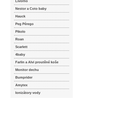
Livorno
Nestor a Coto baby
Hauck
Peg Pérego
Pikolo
Roan
Scarlett
4baby
Farlin a Alvi proutěné koše
Monitor dechu
Bumprider
Amytex
Ionizátory vody
seznam.cz