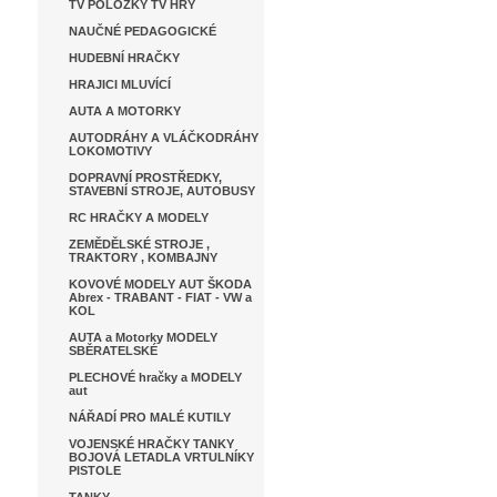
TV POLOŽKY TV HRY
NAUČNÉ PEDAGOGICKÉ
HUDEBNÍ HRAČKY
HRAJICI MLUVÍCÍ
AUTA A MOTORKY
AUTODRÁHY A VLÁČKODRÁHY
LOKOMOTIVY
DOPRAVNÍ PROSTŘEDKY,
STAVEBNÍ STROJE, AUTOBUSY
RC HRAČKY A MODELY
ZEMĚDĚLSKÉ STROJE ,
TRAKTORY , KOMBAJNY
KOVOVÉ MODELY AUT ŠKODA
Abrex - TRABANT - FIAT - VW a
KOL
AUTA a Motorky MODELY
SBĚRATELSKÉ
PLECHOVÉ hračky a MODELY
aut
NÁŘADÍ PRO MALÉ KUTILY
VOJENSKÉ HRAČKY TANKY
BOJOVÁ LETADLA VRTULNÍKY
PISTOLE