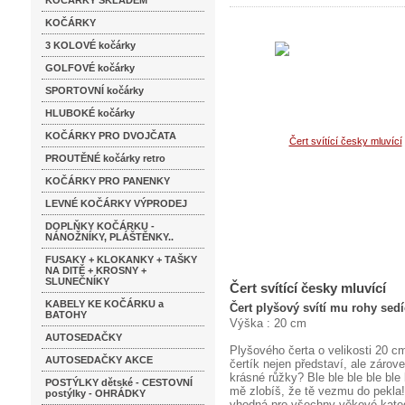
KOČÁRKY SKLADEM
KOČÁRKY
3 KOLOVÉ kočárky
GOLFOVÉ kočárky
SPORTOVNÍ kočárky
HLUBOKÉ kočárky
KOČÁRKY PRO DVOJČATA
PROUTĚNÉ kočárky retro
KOČÁRKY PRO PANENKY
LEVNÉ KOČÁRKY VÝPRODEJ
DOPLŇKY KOČÁRKU -
NÁNOŽNÍKY, PLÁŠTĚNKY..
FUSAKY + KLOKANKY + TAŠKY
NA DITĚ + KROSNY +
SLUNEČNÍKY
Čert svítící česky mluvící
KABELY KE KOČÁRKU a
Čert plyšový svítí mu rohy sedí
BATOHY
Výška : 20 cm
AUTOSEDAČKY
Plyšového čerta o velikosti 20 cm 
AUTOSEDAČKY AKCE
čertík nejen představí, ale zár
krásné růžky? Ble ble ble ble ble
POSTÝLKY dětské - CESTOVNÍ
mě zlobíš, že tě vezmu do pekla! 
postýlky - OHRÁDKY
vhodná pro všechny věkové kateg