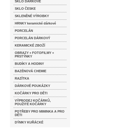
SKLO DÁRKOVÉ
SKLO ČESKE
SKLENĚNÉ VÝROBKY
HRNKY keramické dárkové
PORCELÁN
PORCELÁN DÁRKOVÝ
KERAMICKÉ ZBOŽÍ
OBRAZY + FOTOFILMY +
PRSTÝNKY
BUDÍKY A HODINY
BAZÉNOVÁ CHEMIE
RAZÍTKA
DÁRKOVÉ POUKÁZKY
KOČÁRKY PRO DĚTI
VÝPRODEJ KOČÁRKŮ,
POUŽITÉ KOČÁRKY
POTŘEBY PRO MIMINKA A PRO
DĚTI
DÝMKY KUŘÁCKÉ