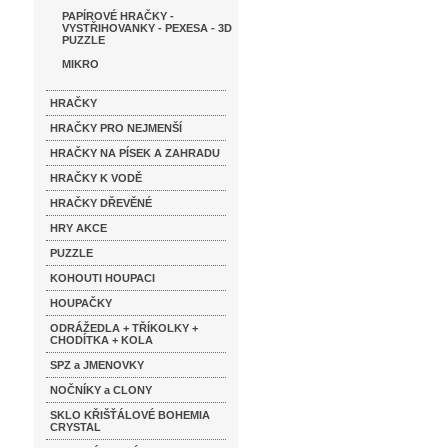
PAPÍROVÉ HRAČKY -
VYSTŘIHOVANKY - PEXESA - 3D
PUZZLE
MIKRO
HRAČKY
HRAČKY PRO NEJMENŠÍ
HRAČKY NA PÍSEK A ZAHRADU
HRAČKY K VODĚ
HRAČKY DŘEVĚNÉ
HRY AKCE
PUZZLE
KOHOUTI HOUPACI
HOUPAČKY
ODRÁŽEDLA + TŘÍKOLKY +
CHODÍTKA + KOLA
SPZ a JMENOVKY
NOČNÍKY a CLONY
SKLO KŘIŠŤÁLOVÉ BOHEMIA
CRYSTAL